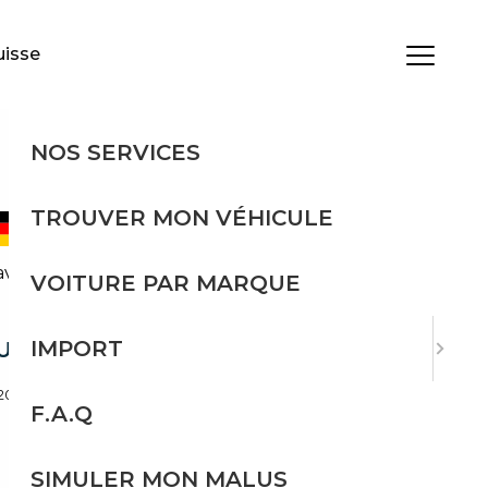
uisse
MENU
NOS SERVICES
TROUVER MON VÉHICULE
i Leder Memory Sitze 360 Ka
VOITURE PAR MARQUE
IMPORT
ULE
/2023
85 939 km
F.A.Q
Boîte automatique
SIMULER MON MALUS
Diesel