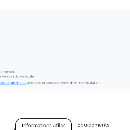
le vendeur.
a version du véhicule.
lateur de malus
avec vos propres données d’immatriculation.
Equipements
Informations utiles