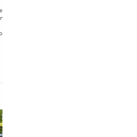
des pièces et main d'œuvre
remorquage
constructeur (Europe)