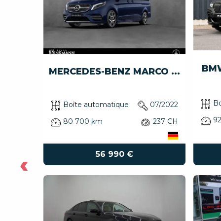
BMW
30D
MERCEDES-BENZ MARCO ...
Bo
03/2022
Boîte automatique
07/2022
9
211 CH
80 700 km
237 CH
56 990 €
‹