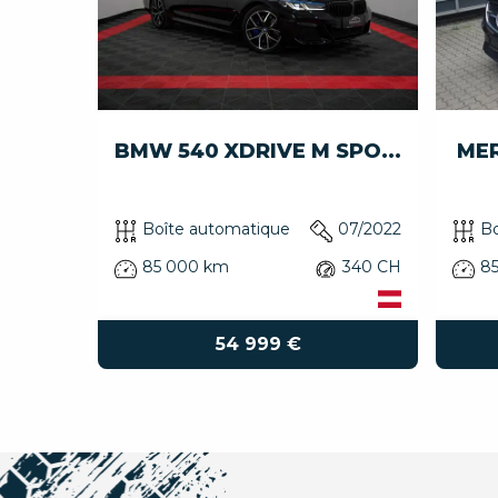
BMW 540 XDRIVE M SPO...
MER
T L...
Boîte automatique
07/2022
Bo
10/2021
85 000 km
340 CH
85
340 CH
54 999 €