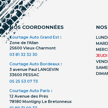
NOS COORDONNÉES
NOS
Courtage Auto Grand Est
:
LUNDI
Zone de l'Allan
MARDI
25600 Vieux-Charmont
MERCR
03 81 32 32 30
JEUDI
VENDR
Courtage Auto Bordeaux
:
SAMED
3 avenue Paul LANGEVIN
DIMA
33600 PESSAC
05 25 53 07 73
Courtage Auto Paris
:
12 Avenue des Prés
78180 Montigny Le Bretonneux