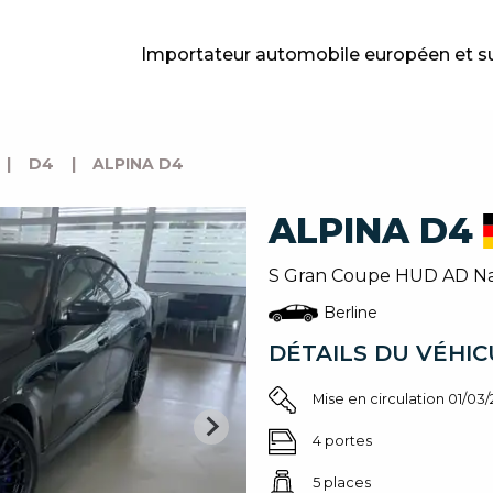
Importateur automobile européen et s
|
D4
|
ALPINA D4
ALPINA D4
S Gran Coupe HUD AD Nav
Berline
DÉTAILS DU VÉHIC
Mise en circulation 01/03
4 portes
5 places