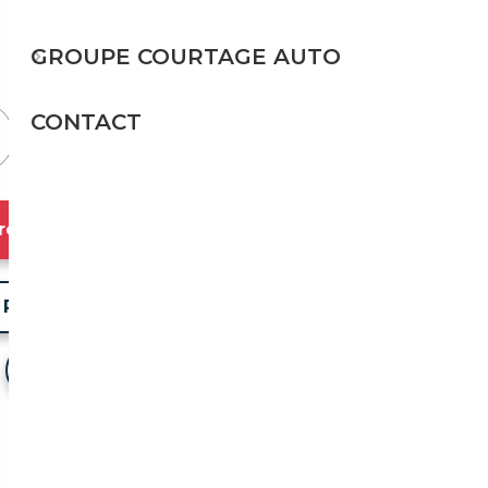
158 g/km
GROUPE COURTAGE AUTO
Prix de vente vendeur
CONTACT
resse
Partager l'annonce
Voir mes favoris