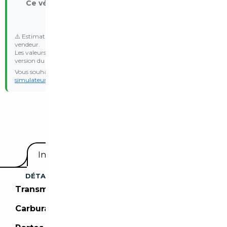
Ce véhicule est exonéré du malus écologique
Véhicule electrique - Exonération réglementaire
⚠️ Estimation indicative basée sur les données communiquées par le
vendeur.
Les valeurs d’émission WLTP et le malus réel peuvent varier selon la
version du véhicule.
Vous souhaitez une estimation personnalisée ? Essayez notre
simulateur de malus
avec vos propres données d’immatriculation.
Equipements
Informations utiles
DÉTAILS DU VÉHICULE
Transmission :
Boîte automatique
Carburant :
Electrique