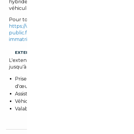
hybrides, tout en imposant des malus sur les
véhicules les plus polluants.
Pour tout calcul, se référer sur le site :
https://www.service-
public.fr/simulateur/calcul/cout-certificat-
immatriculation
.
EXTENSION DE GARANTIE
L'extension de garantie prolonge cette garantie
jusqu'à 3 ans.
Prise en charge totale des pièces et main
d'œuvre
Assistance 24h/24h et remorquage
Véhicule de prêt
Valable dans le réseau constructeur (Europe)