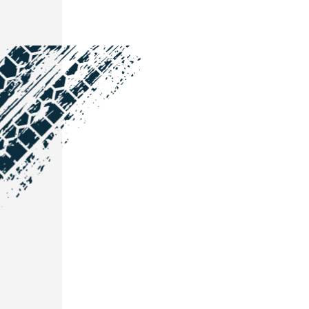
NOS COORDONNÉES
Courtage Auto Grand Est
:
Zone de l'Allan
25600 Vieux-Charmont
03 81 32 32 30
Courtage Auto Bordeaux
:
3 avenue Paul LANGEVIN