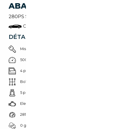
ABARTH 600E
280PS Scorpionissima, LIMITIERT 1 von 1949
Coupé
DÉTAILS DU VÉHICULE
Mise en circulation 01/08/2025
500 km
4 portes
Boîte automatique
5 places
Electrique
281 CH (207 kW)
0 g/km