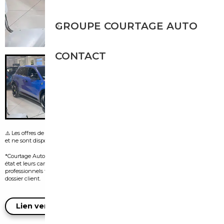
GROUPE COURTAGE AUTO
CONTACT
⚠️ Les offres de leasing visibles sur certaines images sont fournies par le vendeur
et ne sont disponibles que dans le pays d’origine de l’annonce.
*Courtage Auto n’est pas vendeur des véhicules présentés. Leur disponibilité, leur
état et leurs caractéristiques dépendent exclusivement des vendeurs
professionnels tiers et doivent être confirmés auprès d’eux lors de l’ouverture du
dossier client.
Lien vers l'annonce du vendeur