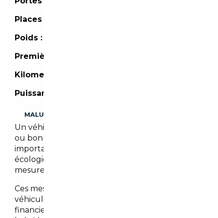
Portes :
4 portes
Places :
5 places
Poids :
1 625 kg
Première mise en circulation :
08/2025
Kilometrage :
500 km
Puissance :
281 CH
MALUS
Un véhicule importé peut être assujetti à malus
ou bonus écologique. Il est cependant
important de noter que les malus et/ou bonus
écologiques peuvent évoluer en fonction des
mesures gouvernementales en vigueur.
Ces mesures visent à encourager l’achat de
véhicules moins polluants en offrant des bonus
financiers pour les véhicules électriques et