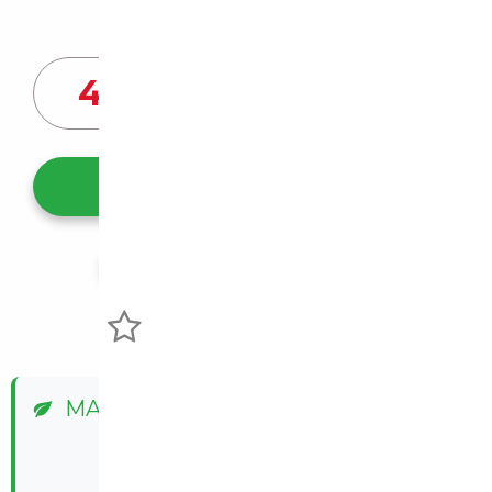
Prix de vente vendeur
45 690
€
Ce véhicule m'intéresse
Partager l'annonce
Voir mes favoris
MALUS ÉCOLOGIQUE
✅ Exonéré