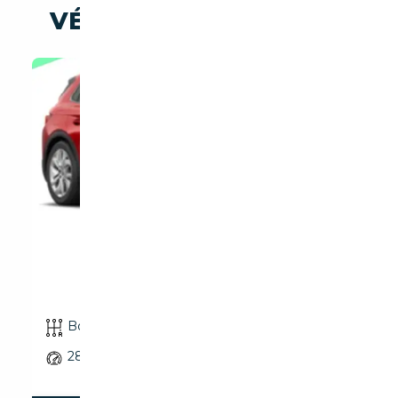
VÉHICULES SIMILAIRES
SKODA ELROQ SELECTIO...
Boîte automatique
05/2026
501 km
286 CH