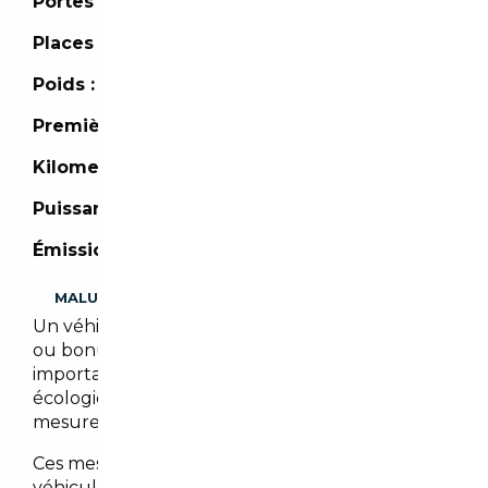
Portes :
5 portes
Places :
5 places
Poids :
1 230 kg
Première mise en circulation :
03/2019
Kilometrage :
35 749 km
Puissance :
150 CH
Émission de CO2 :
- (g/km)
MALUS
Un véhicule importé peut être assujetti à malus
ou bonus écologique. Il est cependant
important de noter que les malus et/ou bonus
écologiques peuvent évoluer en fonction des
mesures gouvernementales en vigueur.
Ces mesures visent à encourager l’achat de
véhicules moins polluants en offrant des bonus