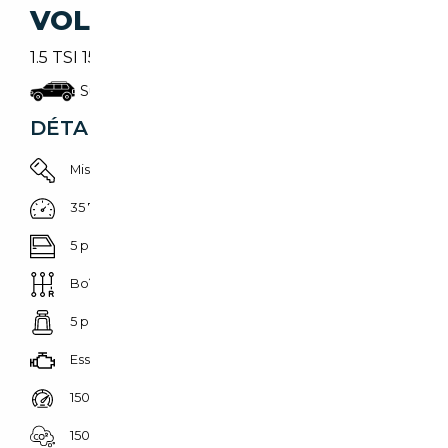
VOLKSWAGEN T-ROC
1.5 TSI 150PK Style Business | 1.500 KG TREKGEW. |
Suv/4x4/pick-up
DÉTAILS DU VÉHICULE
Mise en circulation 01/03/2019
35 749 km
5 portes
Boîte manuelle
5 places
Essence
150 CH (110 kW)
150 g/km