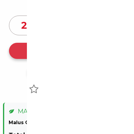
Prix de vente vendeur
21 500
€
Ce véhicule m'intéresse
Partager l'annonce
Voir mes favoris
MALUS ÉCOLOGIQUE
758€
Malus CO₂ :