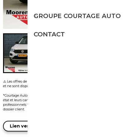
GROUPE COURTAGE AUTO
CONTACT
⚠️ Les offres de leasing visibles sur certaines images sont fournies par le vendeur
et ne sont disponibles que dans le pays d’origine de l’annonce.
*Courtage Auto n’est pas vendeur des véhicules présentés. Leur disponibilité, leur
état et leurs caractéristiques dépendent exclusivement des vendeurs
professionnels tiers et doivent être confirmés auprès d’eux lors de l’ouverture du
dossier client.
Lien vers l'annonce du vendeur