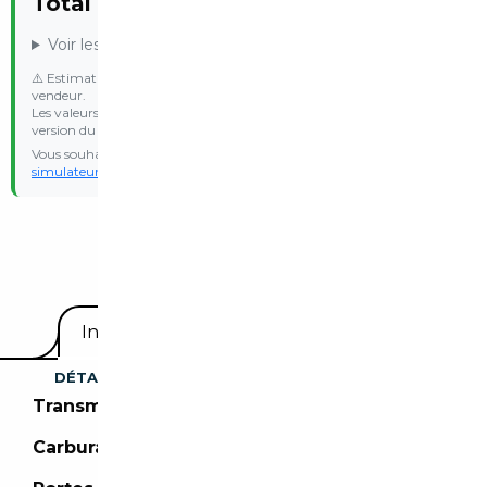
758€
Total Malus :
Voir les détails du calcul
⚠️ Estimation indicative basée sur les données communiquées par le
vendeur.
Les valeurs d’émission WLTP et le malus réel peuvent varier selon la
version du véhicule.
Vous souhaitez une estimation personnalisée ? Essayez notre
simulateur de malus
avec vos propres données d’immatriculation.
Equipements
Informations utiles
DÉTAILS DU VÉHICULE
Transmission :
Boîte manuelle
Carburant :
Essence