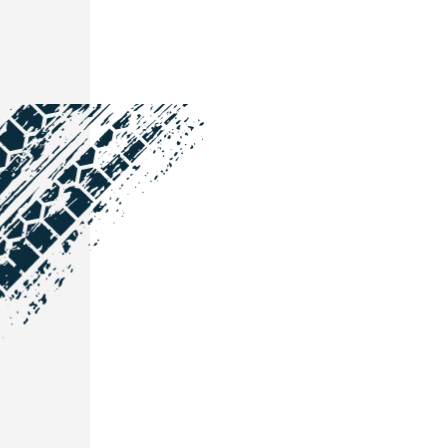
NOS COORDONNÉES
Courtage Auto Grand Est
:
Zone de l'Allan
25600 Vieux-Charmont
03 81 32 32 30