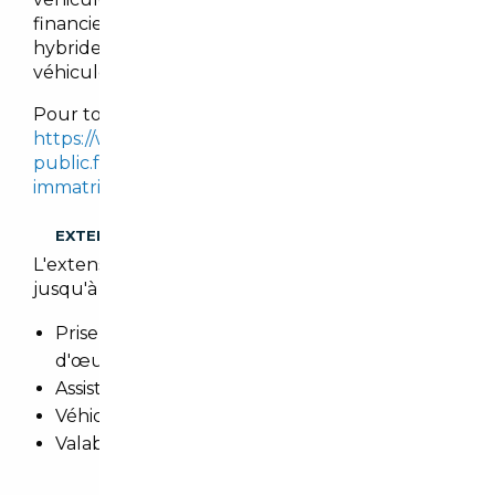
financiers pour les véhicules électriques et
hybrides, tout en imposant des malus sur les
véhicules les plus polluants.
Pour tout calcul, se référer sur le site :
https://www.service-
public.fr/simulateur/calcul/cout-certificat-
immatriculation
.
EXTENSION DE GARANTIE
L'extension de garantie prolonge cette garantie
jusqu'à 3 ans.
Prise en charge totale des pièces et main
d'œuvre
Assistance 24h/24h et remorquage
Véhicule de prêt
Valable dans le réseau constructeur (Europe)