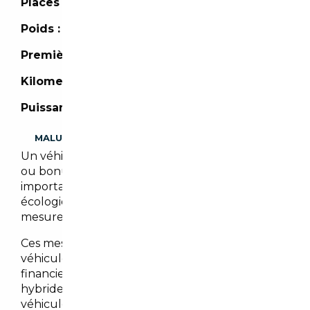
Places :
5 places
Poids :
1 775 kg
Première mise en circulation :
06/2024
Kilometrage :
34 371 km
Puissance :
204 CH
MALUS
Un véhicule importé peut être assujetti à malus
ou bonus écologique. Il est cependant
important de noter que les malus et/ou bonus
écologiques peuvent évoluer en fonction des
mesures gouvernementales en vigueur.
Ces mesures visent à encourager l’achat de
véhicules moins polluants en offrant des bonus
financiers pour les véhicules électriques et
hybrides, tout en imposant des malus sur les
véhicules les plus polluants.