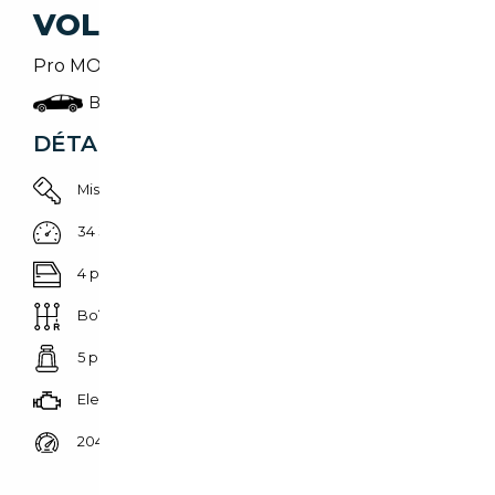
VOLKSWAGEN ID.3
Pro MOVE LED*Nav*TravelAss.*Kamera*Massage
Berline
DÉTAILS DU VÉHICULE
Mise en circulation 01/06/2024
34 371 km
4 portes
Boîte automatique
5 places
Electrique
204 CH (150 kW)
Prix de vente vendeur