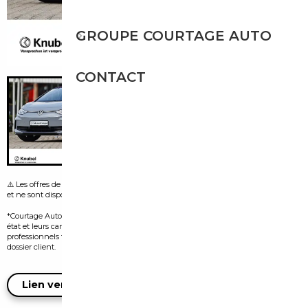
GROUPE COURTAGE AUTO
CONTACT
⚠️ Les offres de leasing visibles sur certaines images sont fournies par le vendeur
et ne sont disponibles que dans le pays d’origine de l’annonce.
*Courtage Auto n’est pas vendeur des véhicules présentés. Leur disponibilité, leur
état et leurs caractéristiques dépendent exclusivement des vendeurs
professionnels tiers et doivent être confirmés auprès d’eux lors de l’ouverture du
dossier client.
Lien vers l'annonce du vendeur