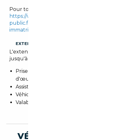
Pour tout calcul, se référer sur le site :
https://www.service-
public.fr/simulateur/calcul/cout-certificat-
immatriculation
.
EXTENSION DE GARANTIE
L'extension de garantie prolonge cette garantie
jusqu'à 3 ans.
Prise en charge totale des pièces et main
d'œuvre
Assistance 24h/24h et remorquage
Véhicule de prêt
Valable dans le réseau constructeur (Europe)
VÉHICULES SIMILAIRES