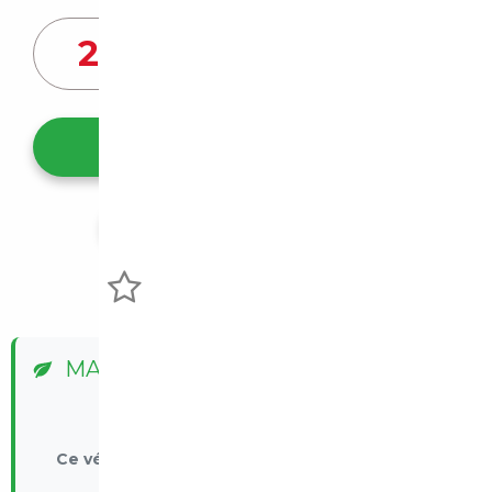
29 879
€
Ce véhicule m'intéresse
Partager l'annonce
Voir mes favoris
MALUS ÉCOLOGIQUE
✅ Exonéré
Ce véhicule est exonéré du malus écologique
Véhicule electrique - Exonération réglementaire