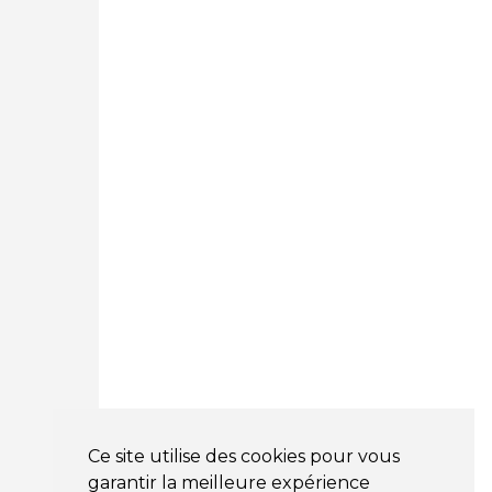
05 25 53 07 73
Courtage Auto Paris
:
12 Avenue des Prés
78180 Montigny Le Bretonneux
01 89 71 00 37
Courtage Auto Mulhouse
:
62, Rue Jacques Mugnier
Mulhouse 68200
03 81 32 32 30
Mentions légales
CGV
NOS HORAIRES
LUNDI : 9H00 - 18H00
MARDI : 9H00 - 18H00
Ce site utilise des cookies pour vous
MERCREDI : 9H00 - 18H00
garantir la meilleure expérience