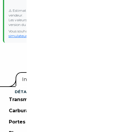
⚠️ Estimation indicative basée sur les données communiquées par le
vendeur.
Les valeurs d’émission WLTP et le malus réel peuvent varier selon la
version du véhicule.
Vous souhaitez une estimation personnalisée ? Essayez notre
simulateur de malus
avec vos propres données d’immatriculation.
Equipements
Informations utiles
DÉTAILS DU VÉHICULE
Transmission :
Boîte automatique
Carburant :
Electrique
Portes :
4 portes