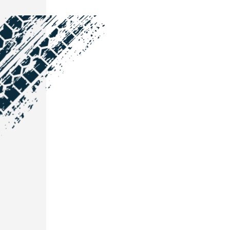
NOS COORDONNÉES
Courtage Auto Grand Est
:
Zone de l'Allan
25600 Vieux-Charmont
03 81 32 32 30
Courtage Auto Bordeaux
:
3 avenue Paul LANGEVIN
33600 PESSAC