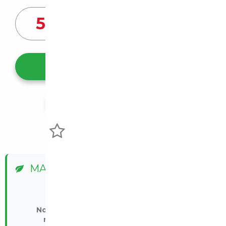
55 000
€
Ce véhicule m'intéresse
Partager l'annonce
Voir mes favoris
MALUS ÉCOLOGIQUE
ℹ️
Nous ne pouvons effectuer le calcul par
manque d'information du revendeur