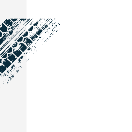
NOS COORDONNÉES
Courtage Auto Grand Est
:
Zone de l'Allan
25600 Vieux-Charmont
03 81 32 32 30
Courtage Auto Bordeaux
:
3 avenue Paul LANGEVIN