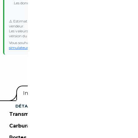
Les données nécessaires (CO₂, poids, date d'immatriculation) ne
sont pas disponibles
⚠️ Estimation indicative basée sur les données communiquées par le
vendeur.
Les valeurs d’émission WLTP et le malus réel peuvent varier selon la
version du véhicule.
Vous souhaitez une estimation personnalisée ? Essayez notre
simulateur de malus
avec vos propres données d’immatriculation.
Equipements
Informations utiles
DÉTAILS DU VÉHICULE
Transmission :
Boîte manuelle
Carburant :
Essence
Portes :
2 portes