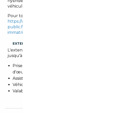
hybrides, tout en imposant des malus sur les
véhicules les plus polluants.
Pour tout calcul, se référer sur le site :
https://www.service-
public.fr/simulateur/calcul/cout-certificat-
immatriculation
.
EXTENSION DE GARANTIE
L'extension de garantie prolonge cette garantie
jusqu'à 3 ans.
Prise en charge totale des pièces et main
d'œuvre
Assistance 24h/24h et remorquage
Véhicule de prêt
Valable dans le réseau constructeur (Europe)