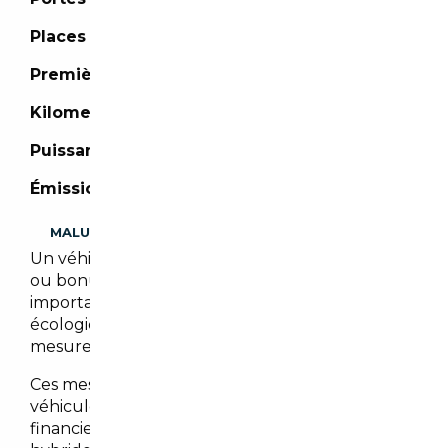
Places :
2 places
Première mise en circulation :
06/2018
Kilometrage :
42 000 km
Puissance :
299 CH
Émission de CO2 :
0 g/km (mixte)
MALUS
Un véhicule importé peut être assujetti à malus
ou bonus écologique. Il est cependant
important de noter que les malus et/ou bonus
écologiques peuvent évoluer en fonction des
mesures gouvernementales en vigueur.
Ces mesures visent à encourager l’achat de
véhicules moins polluants en offrant des bonus
financiers pour les véhicules électriques et