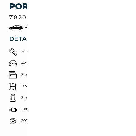
PORSCHE CAYMAN
718 2.0 Style Edition
Berline
DÉTAILS DU VÉHICULE
Mise en circulation 01/06/2018
42 000 km
2 portes
Boîte manuelle
2 places
Essence
299 CH (220 kW)
Prix de vente vendeur