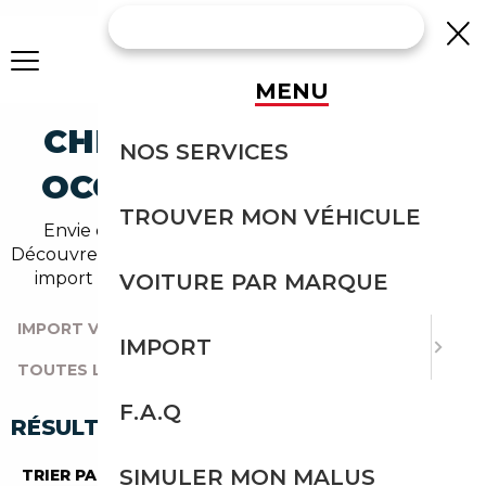
MENU
CHEVROLET TRACKER
NOS SERVICES
OCCASION EN IMPORT
TROUVER MON VÉHICULE
Envie d'acheter une tracker au meilleur prix ?
Découvrez un grand choix d'annonces disponibles en
import avec l'accompagnement Courtage Auto.
VOITURE PAR MARQUE
IMPORT VOITURE
|
TOUTES LES MARQUES
|
IMPORT
TOUTES LES OCCASIONS
|
CHEVROLET
|
TRACKER
F.A.Q
RÉSULTATS DE VOTRE RECHERCHE
SIMULER MON MALUS
TRIER PAR