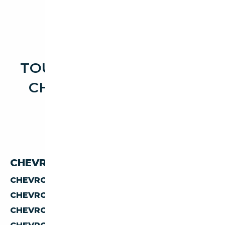
TOUTES LES OCCASIONS
CHEVROLET TRACKER
CHEVROLET TRACKER PAR PAYS
CHEVROLET TRACKER D'ALLEMAGNE
CHEVROLET TRACKER D'AUTRICHE
CHEVROLET TRACKER D'ESPAGNE