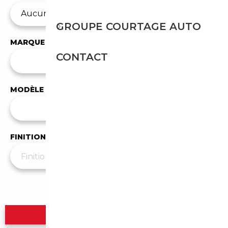
GROUPE COURTAGE AUTO
MARQUE
CONTACT
✕
Chevrolet
MODÈLE
Tous les modèles
FINITION
Plus de filtres
▼
Rechercher