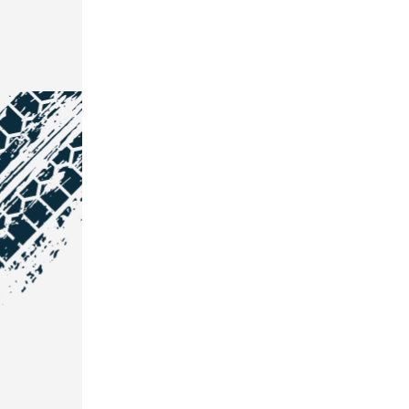
NOS COORDONNÉES
Courtage Auto Grand Est
:
Zone de l'Allan
25600 Vieux-Charmont
03 81 32 32 30