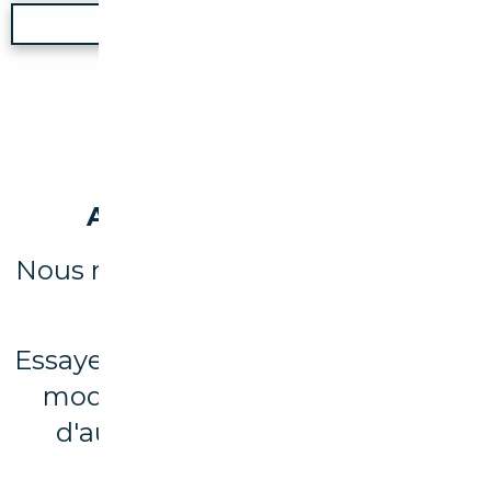
Nouvelle recherche
Aucun véhicule trouvé
Nous n'avons trouvé aucun résultat
pour votre recherche.
Essayez d'élargir votre recherche en
modifiant les filtres ou explorez
d'autres marques et modèles
disponibles.