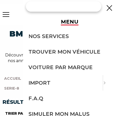
MENU
BMW 830 ELECTRIQUE
NOS SERVICES
OCCASION
TROUVER MON VÉHICULE
Découvrez un large choix de bmw electrique dans
nos annonces de 830. Un import sans effort avec
Courtage Auto.
VOITURE PAR MARQUE
ACCUEIL
|
TOUTES LES MARQUES
|
BMW
|
IMPORT
SERIE-8
|
830
|
ELECTRIQUE
F.A.Q
RÉSULTATS DE VOTRE RECHERCHE
SIMULER MON MALUS
TRIER PAR