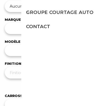
GROUPE COURTAGE AUTO
MARQUE
CONTACT
✕
BMW
MODÈLE
Tous les modèles
FINITION
Moins de filtres
▲
CARROSSERIE
Toutes les carrosseries