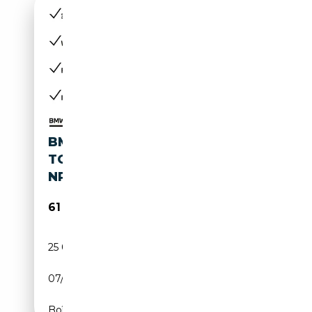
BMW 830 I5 EDRIVE40
TOURING M SPORT /
NP=91.830,- / PANO
61 690€
25 002 km
Electrique
07/2024
340 CH (250 kW)
Boîte automatique