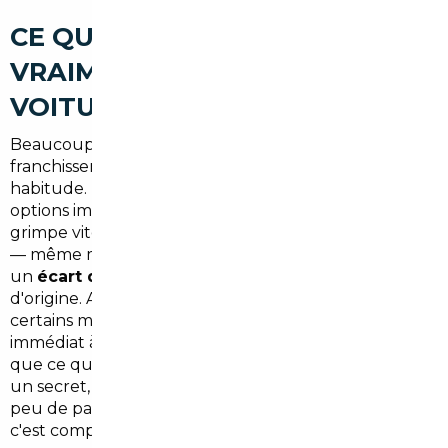
CE QUE VOUS GAGNEZ
VRAIMENT À IMPORTER VOTRE
VOITURE
Beaucoup de conducteurs de Bois-d'Arcy
franchissent la porte d'une concession locale par
habitude. Mais entre les marges concessionnaires, les
options imposées et les délais à rallonge, l'addition
grimpe vite. À l'échelle européenne, la même voiture
— même motorisation, même finition — peut afficher
un
écart de prix de 3 000 à 9 000 €
selon le pays
d'origine. Allemagne, Belgique, Portugal, Espagne :
certains marchés proposent des véhicules en stock
immédiat à des conditions bien plus avantageuses
que ce qu'on trouve en Île-de-France. Ce n'est pas
un secret, c'est simplement une opportunité que
peu de particuliers exploitent seuls — parce que
c'est complexe à organiser sans accompagnement.