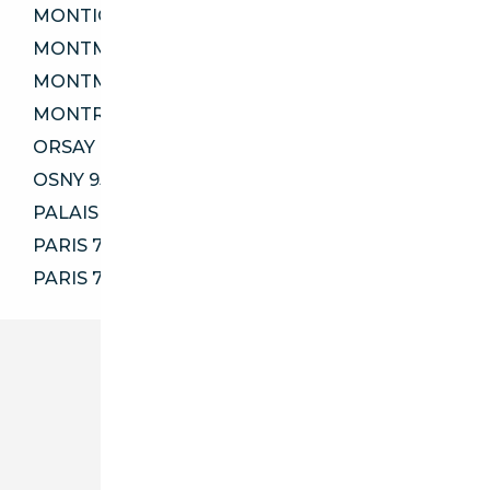
MONTIGNY-LÈS-CORMEILLES 95370
MONTMAGNY 95360
MONTMORENCY 95160
MONTROUGE 92120
ORSAY 91400
OSNY 95520
PALAISEAU 91120
PARIS 75014
PARIS 75116