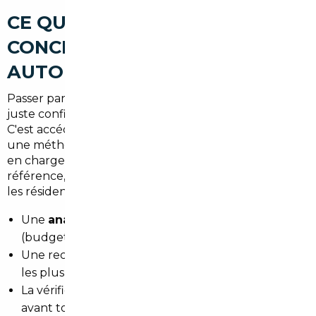
CE QUE CHANGE
CONCRÈTEMENT UN COURTIER
AUTOMOBILE À BOIS-D'ARCY
Passer par un
courtier automobile
, ce n'est pas
juste confier une recherche à quelqu'un d'autre.
C'est accéder à un réseau de partenaires qualifiés,
une méthode de sourcing rigoureuse, et une prise
en charge administrative complète. Notre agence de
référence, basée à
Paris
, intervient directement pour
les résidents de Bois-d'Arcy avec :
Une
analyse personnalisée
de votre projet
(budget, usage, modèle ciblé)
Une recherche active sur les marchés européens
les plus compétitifs selon votre cahier des charges
La vérification technique et juridique du véhicule
avant tout engagement