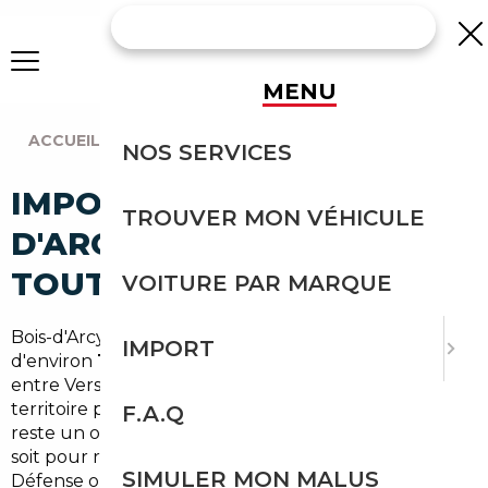
MENU
ACCUEIL
|
AGENCE PARIS
|
BOIS-D'ARCY (78390)
NOS SERVICES
IMPORT VOITURE À BOIS-
TROUVER MON VÉHICULE
D'ARCY : IMPORTEZ EN
TOUTE SÉCURITÉ
VOITURE PAR MARQUE
Bois-d'Arcy, c'est une commune des
Yvelines
IMPORT
d'environ
13 500 habitants
, idéalement positionnée
entre Versailles et Saint-Quentin-en-Yvelines. Un
territoire péri-urbain dense, où le véhicule personnel
F.A.Q
reste un outil du quotidien incontournable — que ce
soit pour rejoindre Paris, les zones d'activité de la
SIMULER MON MALUS
Défense ou les zones commerciales du secteur.