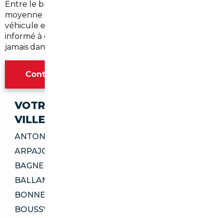
Entre le brief initial et la livraison, comptez en
moyenne
3 à 6 semaines
selon la disponibilité du
véhicule et les délais administratifs. Nous vous tenons
informé à chaque étape pour que vous ne soyez
jamais dans le flou.
Contacter l'agence Paris
VOTRE IMPORT SÉCURISÉ DANS CES
VILLES
ANTONY 92160
ARPAJON 91290
BAGNEUX 92220
BALLANCOURT-SUR-ESSONNE 91610
BONNEUIL-SUR-MARNE 94380
BOUSSY-SAINT-ANTOINE 91800