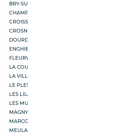
BRY-SUR-MARNE 94360
CHAMPIGNY-SUR-MARNE 94500
CROISSY-SUR-SEINE 78290
CROSNE 91560
DOURDAN 91410
ENGHIEN-LES-BAINS 95880
FLEURY-MÉROGIS 91700
LA COURNEUVE 93120
LA VILLE-DU-BOIS 91620
LE PLESSIS-BOUCHARD 95130
LES LILAS 93260
LES MUREAUX 78130
MAGNY-LES-HAMEAUX 78114
MARCOUSSIS 91460
MEULAN-EN-YVELINES 78250