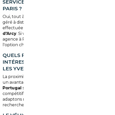
SERVICE MÊME SANS SE DÉPLACER À
PARIS ?
Oui, tout à fait. L'ensemble du processus peut être
géré à distance, et la livraison du véhicule peut être
effectuée
directement à votre adresse à Bois-
d'Arcy
. Si vous préférez récupérer votre voiture en
agence à Paris, c'est également possible selon
l'option choisie.
QUELS PAYS EUROPÉENS SONT LES PLUS
INTÉRESSANTS POUR IMPORTER DEPUIS
LES YVELINES ?
La proximité avec l'Europe du Nord et de l'Ouest est
un avantage. L'
Allemagne
, la
Belgique
et le
Portugal
sont souvent les marchés les plus
compétitifs selon les marques et les modèles. Nous
adaptons notre sourcing en fonction de votre
recherche spécifique.