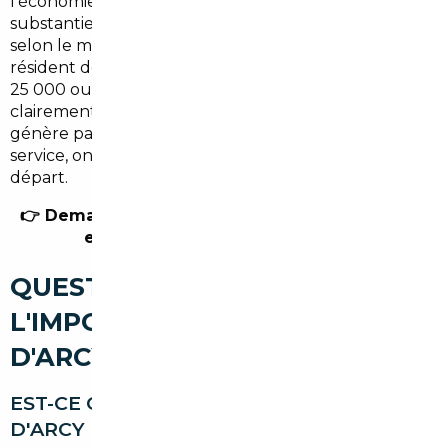
l'économie finale sur le prix du véhicule reste
substantielle — en moyenne entre
2 500 et 7 000 €
selon le modèle et le marché d'origine. Pour un
résident de Bois-d'Arcy qui investit dans un véhicule à
25 000 ou 35 000 €, c'est une différence qui mérite
clairement d'être explorée. Et si votre projet ne
génère pas d'économie suffisante pour justifier le
service, on vous le dit en toute transparence dès le
départ.
👉 Demandez votre estimation gratuite — sans
engagement, réponse sous 24h.
QUESTIONS FRÉQUENTES SUR
L'IMPORT DE VOITURE À BOIS-
D'ARCY
EST-CE QUE LES HABITANTS DE BOIS-
D'ARCY PEUVENT BÉNÉFICIER DE CE