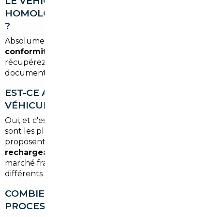
LE VÉHICULE IMPORTÉ SERA-T-IL BIEN
HOMOLOGUÉ POUR ROULER EN FRANCE
?
Absolument. Nous gérons intégralement la
mise en
conformité
et l'immatriculation française. Vous
récupérez une voiture prête à rouler, avec tous les
documents officiels en ordre.
EST-CE ADAPTÉ POUR L'ACHAT D'UN
VÉHICULE ÉLECTRIQUE OU HYBRIDE ?
Oui, et c'est même souvent là que les économies
sont les plus marquées. Certains marchés européens
proposent des
véhicules électriques et hybrides
rechargeables
à des prix notablement inférieurs au
marché français, notamment grâce à des stocks
différents et des politiques de prix distinctes.
COMBIEN DE TEMPS DURE LE
PROCESSUS D'IMPORT EN MOYENNE ?