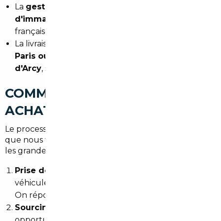
La
gestion complète des démarches
d'immatriculation
et de mise en conformité
française
La livraison selon vos préférences :
en agence à
Paris ou directement à votre domicile à Bois-
d'Arcy
, selon l'option que vous choisissez
COMMENT SE DÉROULE UN
ACHAT IMPORTÉ AVEC NOUS
Le process est pensé pour être simple, même si ce
que nous faisons en coulisses est loin de l'être. Voici
les grandes étapes :
Prise de contact et brief
— vous nous décrivez le
véhicule souhaité, votre budget et vos contraintes.
On répond sous 24h.
Sourcing européen
— on identifie les meilleures
opportunités disponibles sur les marchés cibles,