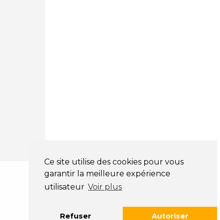
Mentions légales
CGV
NOS HORAIRES
LUNDI : 9H00 - 18H00
MARDI : 9H00 - 18H00
MERCREDI : 9H00 - 18H00
JEUDI : 9H00 - 18H00
VENDREDI : 9H00 - 18H00
SAMEDI : 9H00 - 12H00
DIMANCHE : FERMÉ
Ce site utilise des cookies pour vous
garantir la meilleure expérience
utilisateur
Voir plus
Refuser
Autoriser