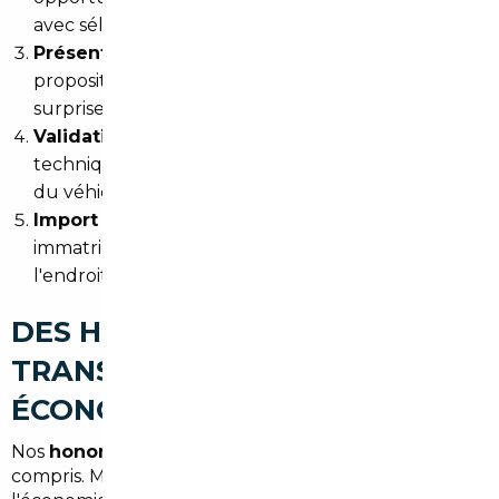
avec sélection selon vos critères stricts.
Présentation de l'offre
— vous recevez une
proposition claire avec prix total, frais inclus, sans
surprise.
Validation et sécurisation
— inspection
technique, vérification des documents, réservation
du véhicule.
Import et livraison
— rapatriement du véhicule,
immatriculation française, remise des clés à
l'endroit de votre choix.
DES HONORAIRES
TRANSPARENTS, UNE
ÉCONOMIE RÉELLE
Nos
honoraires démarrent à partir de 1 500 €
, tout
compris. Même en intégrant ce coût de service,