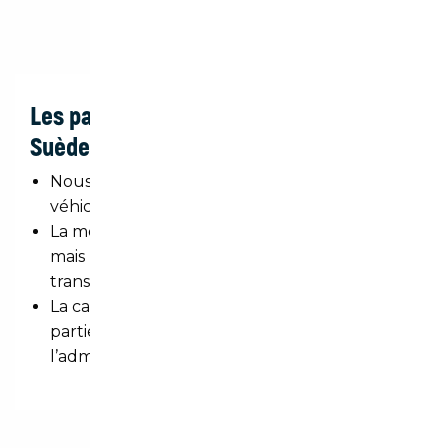
Les particularités de l’import auto en
Suède
Nous constatons un réel intérêt sur les
véhicules de marque Premium et
supercar
La monnaie locale est en couronne suédoise
mais ne pose aucun problème pour les
transactions bancaires.
La carte grise suédoise se compose en deux
parties et devra être présentée telle que à
l’administration française.