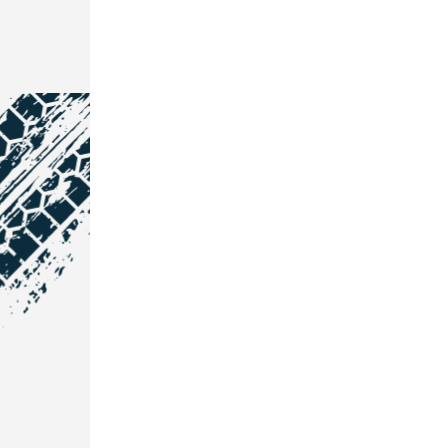
NOS COORDONNÉES
Courtage Auto Grand Est
:
Zone de l'Allan
25600 Vieux-Charmont
03 81 32 32 30
Courtage Auto Bordeaux
: