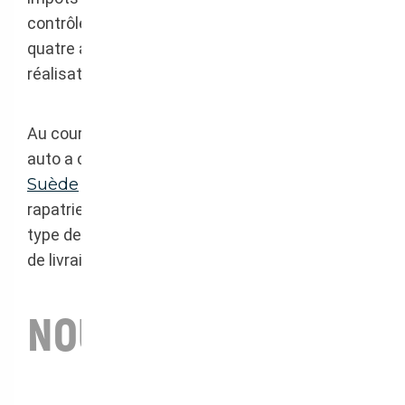
contrôle technique si le véhicule a plus de
quatre ans afin de déposer le dossier pour la
réalisation de la
carte grise française
.
Au cours de ces dernières années, Courtage
auto a créé différents partenariats avec la
Suède
et saura proposer au client le
rapatriement le plus adéquate en fonction du
type de véhicule, du lieu d’enlèvement et du lieu
de livraison.
NOUS CONTACTER