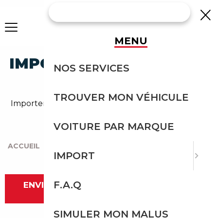
MENU
IMPORTER UN VÉHICULE
NOS SERVICES
DE SUÈDE
TROUVER MON VÉHICULE
Importer un véhicule de Suède - Courtage Expert
Auto
VOITURE PAR MARQUE
ACCUEIL
|
IMPORTER UN VÉHICULE DE SUÈDE
IMPORT
F.A.Q
ENVIE D'IMPORTER ? CONTACTEZ-NOUS
MAINTENANT
SIMULER MON MALUS