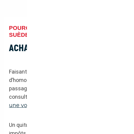
POURQUOI ACHETER SON VÉHICULE EN
SUÈDE ?
ACHAT AUTO SUÈDE
Faisant partie de l’Europe, il n’y a pas
d’homologation spécifique à supporter ni de
passage en douane (pour plus de précisions,
consultez notre article
comment dédouaner
une voiture
).
Un quitus fiscal sera à réaliser au centre des
impôts dont le client dépend ainsi qu’un