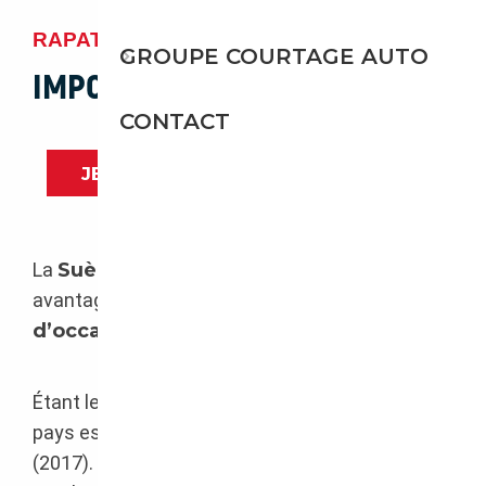
RAPATRIEMENT DE VÉHICULE SUÈDE
GROUPE COURTAGE AUTO
IMPORTATEUR SUÈDE
CONTACT
JE VEUX IMPORTER UN VÉHICULE
La
Suède
est un pays présentant de nombreux
avantages sur le marché de
l’automobile
d’occasion
.
Étant le cinquième plus grand pays d’Europe, ce
pays est composé de 9.995 millions d’habitants
(2017). Nous pouvons constater à travers de