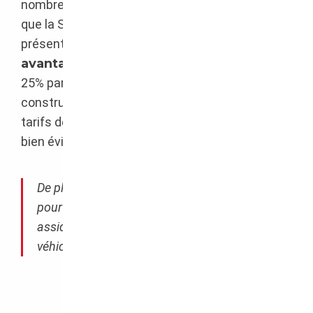
nombreux sites de vente automobile en Europe
que la Suède se positionne comme un pays très
présent sur le marché et offrant des
tarifs
avantageux
. La TVA suédoise étant déjà de
25% par rapport à la France de 20%, les
constructeurs doivent forcément baisser leurs
tarifs de vente du neuf en conséquence. Il y a
bien évidement une répercussion sur les VO.
De plus, par expérience, les vendeurs sont
pour la plupart très déontologiques et
assidus au niveau des révisions, les
véhicules sont de bonne qualité.