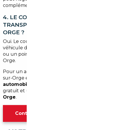
complémentaire en France.
4. LE COURTIER S'OCCUPE-T-IL DU
TRANSPORT JUSQU'À MORSANG-SUR-
ORGE ?
Oui. Le courtier organise le transport sécurisé du
véhicule depuis le pays d'achat jusqu'à votre adresse
ou un point de retrait à proximité de Morsang-sur-
Orge.
Pour un accompagnement personnalisé à Morsang-
sur-Orge et dans l'Essonne, contactez un
courtier
automobile Morsang-sur-Orge
pour un diagnostic
gratuit et un devis d'
import occasion Morsang-sur-
Orge
.
Contacter l'agence Paris