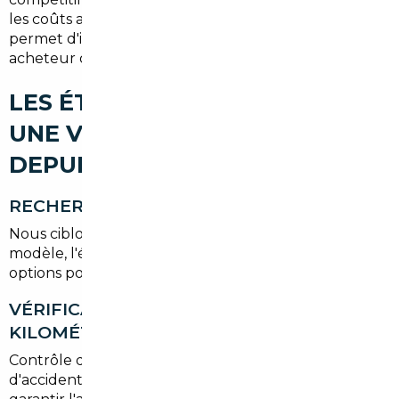
les coûts annexes (TVA, transport, conformité)
permet d'identifier la meilleure affaire pour un
acheteur d'Île-de-France.
LES ÉTAPES POUR IMPORTER
UNE VOITURE D'OCCASION
DEPUIS MORSANG-SUR-ORGE
RECHERCHE DU VÉHICULE
Nous ciblons les annonces fiables, contrôlons le
modèle, l'équipement et comparons plusieurs
options pour définir le rapport qualité/prix optimal.
VÉRIFICATION HISTORIQUE ET
KILOMÉTRAGE
Contrôle des carnets d'entretien, des rapports
d'accidents et de la cohérence du kilométrage pour