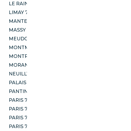
LE RAINCY 93340
LIMAY 78520
MANTES-LA-JOLIE 78200
MASSY 91300
MEUDON 92190
MONTMAGNY 95360
MONTREUIL 93100
MORANGIS 91420
NEUILLY-PLAISANCE 93360
PALAISEAU 91120
PANTIN 93500
PARIS 75004
PARIS 75006
PARIS 75013
PARIS 75016