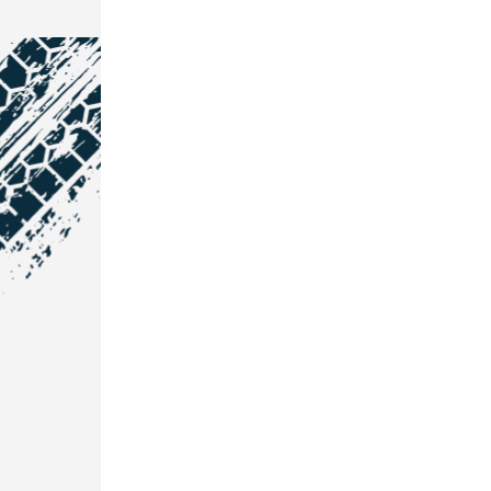
NOS COORDONNÉES
Courtage Auto Grand Est
:
Zone de l'Allan
25600 Vieux-Charmont
03 81 32 32 30
Courtage Auto Bordeaux
:
3 avenue Paul LANGEVIN
33600 PESSAC