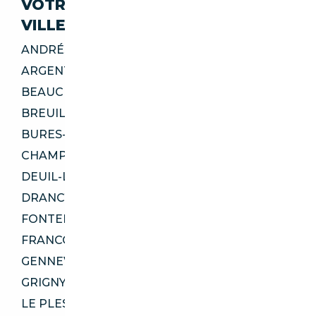
VOTRE IMPORT SÉCURISÉ DANS CES
VILLES
ANDRÉSY 78570
ARGENTEUIL 95100
BEAUCHAMP 95250
BREUILLET 91650
BURES-SUR-YVETTE 91440
CHAMPIGNY-SUR-MARNE 94500
DEUIL-LA-BARRE 95170
DRANCY 93700
FONTENAY-SOUS-BOIS 94120
FRANCONVILLE 95130
GENNEVILLIERS 92230
GRIGNY 91350
LE PLESSIS-ROBINSON 92350