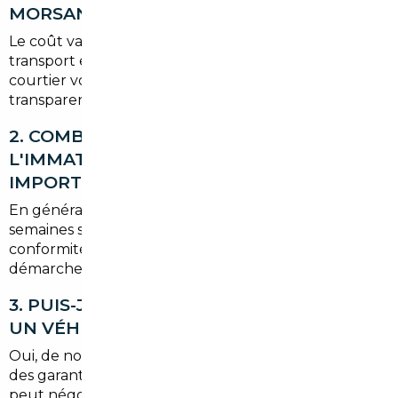
MORSANG-SUR-ORGE ?
Le coût varie selon le véhicule, la TVA applicable, le
transport et les démarches d'homologation. Un
courtier vous fournira un devis complet et
transparent avant l'achat.
2. COMBIEN DE TEMPS PREND
L'IMMATRICULATION D'UNE VOITURE
IMPORTÉE ?
En général, comptez de quelques jours à quelques
semaines selon les documents à fournir et la
conformité du véhicule. Le courtier accélère ces
démarches en centralisant les pièces.
3. PUIS-JE OBTENIR UNE GARANTIE POUR
UN VÉHICULE IMPORTÉ ?
Oui, de nombreux vendeurs européens proposent
des garanties. Le courtier vérifie les conditions et
peut négocier une extension ou une garantie