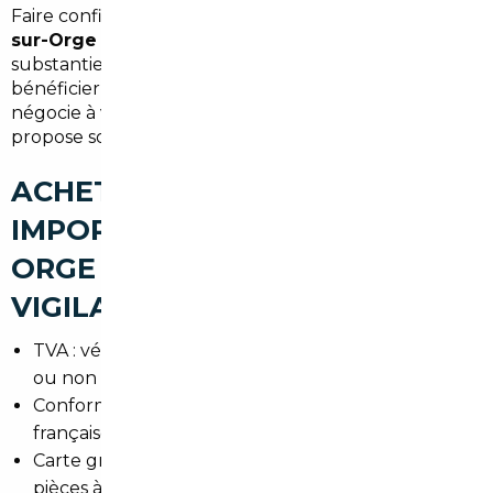
Faire confiance à un
mandataire auto Morsang-
sur-Orge
signifie réaliser des économies
substantielles sur le prix d'achat, gagner du temps et
bénéficier d'un cadre légal sécurisé. Le mandataire
négocie à votre place, s'occupe des formalités et
propose souvent une garantie après-vente.
ACHETER UNE VOITURE
IMPORTÉE À MORSANG-SUR-
ORGE : LES POINTS DE
VIGILANCE
TVA : vérifier si le véhicule est vendu TVA incluse
ou non selon le pays d'origine.
Conformité : contrôle de la conformité aux normes
françaises et éventuelles modifications nécessaires.
Carte grise : démarches pour l'immatriculation,
pièces à fournir et coûts.