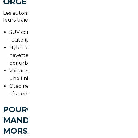
ORGE
Les automobilistes locaux ont des besoins variés selon
leurs trajets :
SUV compacts pour les familles et le confort sur
route (pratique pour les trajets en Île-de-France).
Hybrides et compactes économes pour les
navetteurs utilisant le RER C et les trajets
périurbains.
Voitures premium importées d'Allemagne pour
une finition et des options supérieures.
Citadines maniables pour circuler dans les zones
résidentielles et effectuer des courses en ville.
POURQUOI FAIRE APPEL À UN
MANDATAIRE AUTO À
MORSANG-SUR-ORGE