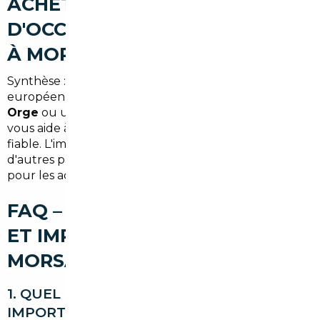
ACHETER UNE VOITURE
D'OCCASION AU MEILLEUR PRIX
À MORSANG-SUR-ORGE
Synthèse : en combinant expertise locale et réseau
européen, un
courtier automobile Morsang-sur-
Orge
ou un
mandataire auto Morsang-sur-Orge
vous aide à obtenir le meilleur prix pour une voiture
fiable. L'import depuis l'Allemagne, la Belgique ou
d'autres pays européens reste une option attractive
pour les acheteurs avertis de l'Essonne.
FAQ – COURTIER AUTOMOBILE
ET IMPORT DE VOITURE À
MORSANG-SUR-ORGE
1. QUEL EST LE COÛT MOYEN D'UN
IMPORT DEPUIS L'ALLEMAGNE VERS