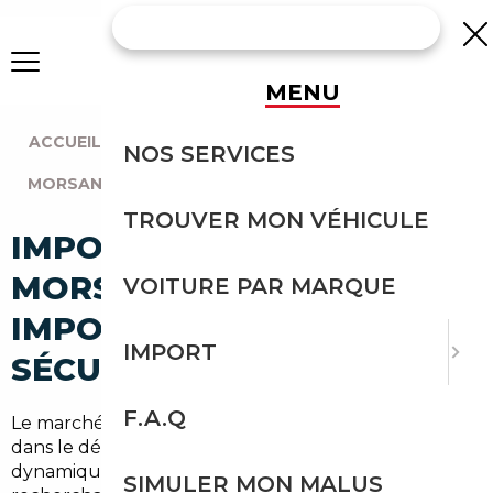
MENU
ACCUEIL
|
AGENCE PARIS
|
NOS SERVICES
MORSANG-SUR-ORGE (91390)
TROUVER MON VÉHICULE
IMPORT VOITURE À
MORSANG-SUR-ORGE :
VOITURE PAR MARQUE
IMPORTEZ EN TOUTE
IMPORT
SÉCURITÉ
F.A.Q
Le marché automobile en
Morsang-sur-Orge
et
dans le département de l'Essonne (91) est
dynamique, entre navetteurs vers Paris et familles
SIMULER MON MALUS