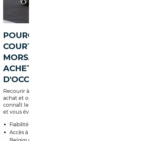
POURQUOI PASSER PAR UN
COURTIER AUTOMOBILE À
MORSANG-SUR-ORGE POUR
ACHETER UNE VOITURE
D'OCCASION
Recourir à un courtier local, c'est sécuriser votre
achat et optimiser votre budget. Un professionnel
connaît le marché local et européen, vérifie les offres
et vous évite les arnaques. Avantages :
Fiabilité des annonces et contrôle des documents.
Accès à un réseau de vendeurs en Allemagne,
Belgique et Europe.