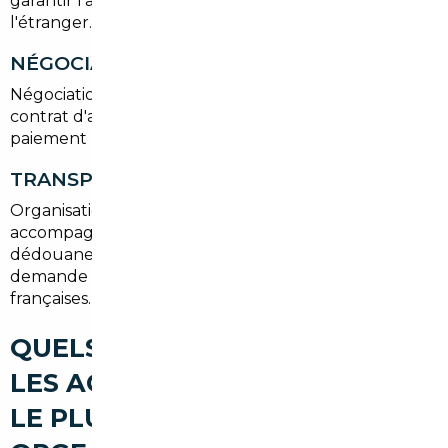
garantir l'authenticité du véhicule acheté à
l'étranger.
NÉGOCIATION ET ACHAT
Négociation sécurisée en votre nom, rédaction d'un
contrat d'achat clair et vérification des modalités de
paiement pour limiter les risques.
TRANSPORT ET IMMATRICULATION
Organisation du transport jusqu'à Morsang-sur-Orge,
accompagnement pour les démarches de
dédouanement, paiement de la TVA si nécessaire et
demande de carte grise conforme aux normes
françaises.
QUELS TYPES DE VOITURES
LES ACHETEURS RECHERCHENT
LE PLUS À MORSANG-SUR-