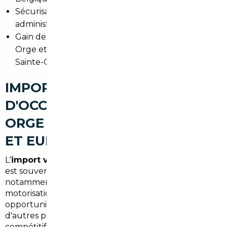
Sécurisation des transactions et support
administratif.
Gain de temps pour les habitants de Morsang-sur-
Orge et des communes voisines (Viry-Châtillon,
Sainte-Geneviève-des-Bois).
IMPORT DE VOITURES
D'OCCASION À MORSANG-SUR-
ORGE : ALLEMAGNE, BELGIQUE
ET EUROPE
L'
import voiture Allemagne Morsang-sur-Orge
est souvent synonyme d'économies et de large choix,
notamment pour les modèles premium et les
motorisations spécifiques. La Belgique offre des
opportunités sur les faibles kilométrages, tandis que
d'autres pays européens peuvent proposer des tarifs
compétitifs. Comparer les prix et prendre en compte