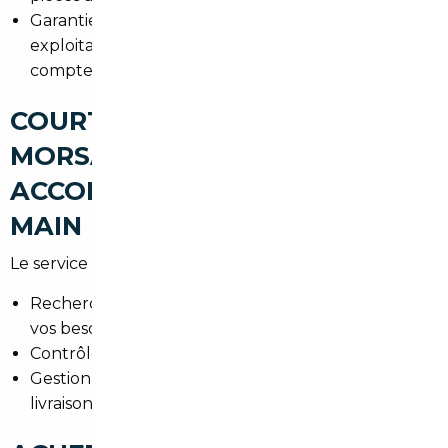
Garantie et kilométrage : s'assurer d'une garantie
exploitable en France et de la véracité du
compteur.
COURTIER AUTOMOBILE
MORSANG-SUR-ORGE : UN
ACCOMPAGNEMENT CLÉ EN
MAIN
Le service de courtage inclut :
Recherche personnalisée selon votre budget et
vos besoins.
Contrôles techniques et historiques avant achat.
Gestion administrative (douane, TVA, carte grise) et
livraison jusqu'à Morsang-sur-Orge.