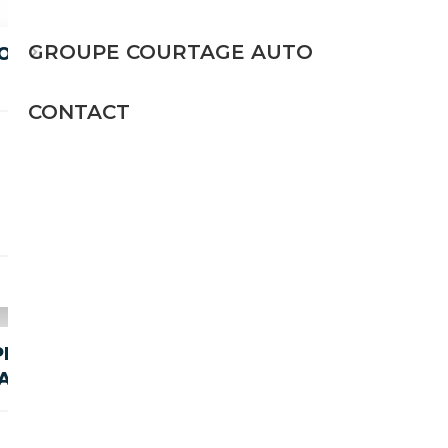
GROUPE COURTAGE AUTO
OUPE PACK CUIR BOITE
CONTACT
Essence
CH
10 800€
PÉ
AY/TÜV
Essence