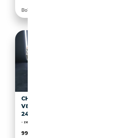
Boîte automatique
CHEVROLET SUBURBAN 6.2L
V8 HIGH COUNTRY MY 2026
24" FONDS MONITORE
- zertifizierter Dodge und RAM Vertragshändler -
99 790€