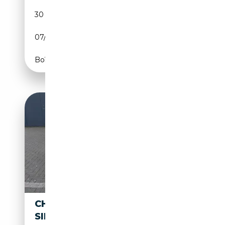
30 459 km
Essence
07/1978
400 CH (294 kW)
Boîte automatique
CHEVROLET SUBURBAN 2500
SILVERADO+H-KENNZEICHEN-