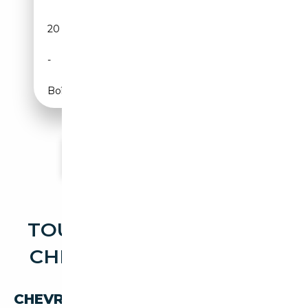
20 km
Essence
-
420 CH (309 kW)
Boîte automatique
Voir plus d'annonces
TOUTES LES OCCASIONS
CHEVROLET SUBURBAN
CHEVROLET SUBURBAN PAR