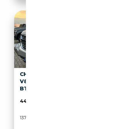
CHEVROLET SUBURBAN 5.3
V8 LTZ 2015 7-PERSOONS
BTW NW MODEL ESCALADE
44 950€
137 688 km
Essence