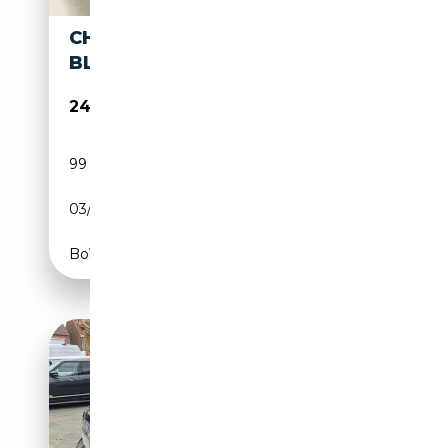
CHEVROLET SUBURBAN BIG
BLOCK
24 500€
99 999 km
Essence
03/1972
340 CH (250 kW)
Boîte automatique