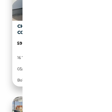
CHEVROLET SUBURBAN HIGH
COUNTRY 6,2 V8
59 900€
16 700 km
Essence
03/2022
426 CH (313 kW)
Boîte automatique