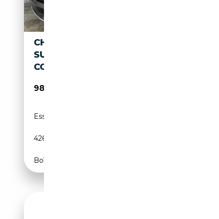
CHEVROLET SUBURBAN MY26
SUBURBAN 6,2 HIGH
COUNTRY AHK 24" LUFTFED.
98 600€
Essence
-
426 CH (313 kW)
Boîte automatique