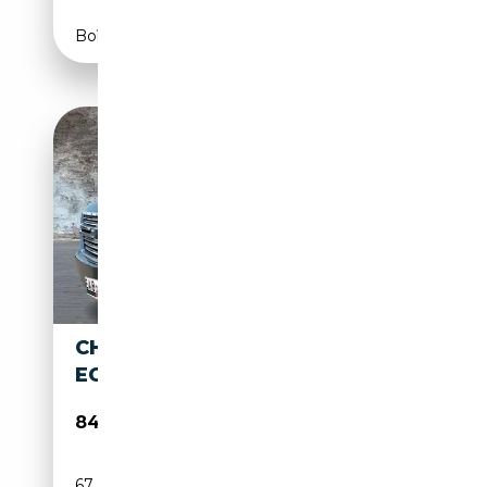
Boîte automatique
CHEVROLET SUBURBAN
ECOTEC 5.3L V8 LT
84 500€
67 800 km
Essence