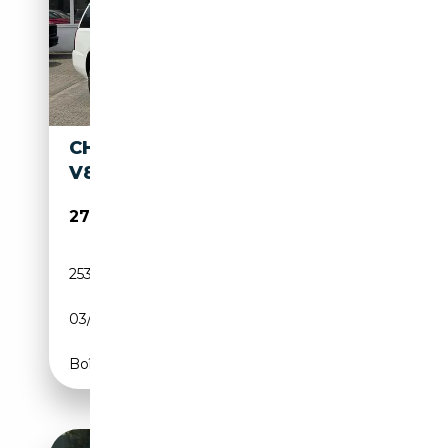
CHEVROLET SUBURBAN 5.3
V8 LTZ + LPG
27 800€
253 272 km
GPL
03/2017
340 CH (250 kW)
Boîte automatique