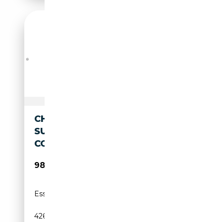
CHEVROLET SUBURBAN MY26
SUBURBAN 6,2 HIGH
COUNTRY AHK 24" LUFTFED.
98 600€
Essence
-
426 CH (313 kW)