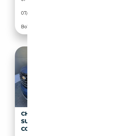
07/2020
355 CH (261 kW)
Boîte automatique
CHEVROLET SUBURBAN MY26
SUBURBAN 6,2 HIGH
COUNTRY AHK 22" LUFTFED.