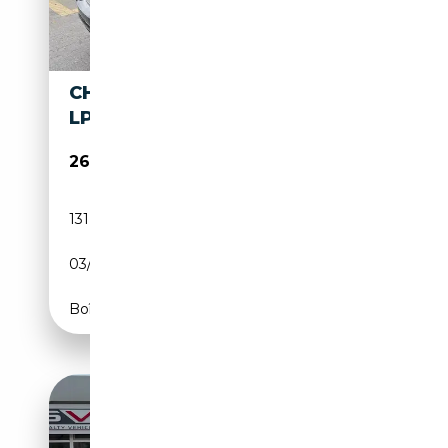
CHEVROLET SUBURBAN 5.3 I
LPG LICHTE VRACHT
26 499€
131 417 km
GPL
03/2009
324 CH (238 kW)
Boîte automatique