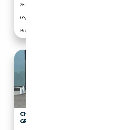
259 749 km
Essence
07/2015
359 CH (264 kW)
Boîte automatique
CHEVROLET SUBURBAN
GPL