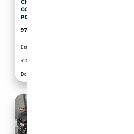
CHEVROLET SUBURBAN HIGH
COUNTRY 6.2 MY25
PDC/TV/LED/AHK/
97 890€
Essence
-
426 CH (313 kW)
Boîte automatique