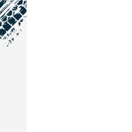
NOS COORDONNÉES
Courtage Auto Grand Est
:
Zone de l'Allan
25600 Vieux-Charmont
03 81 32 32 30
Courtage Auto Bordeaux
:
3 avenue Paul LANGEVIN
33600 PESSAC
05 25 53 07 73
Courtage Auto Paris
:
12 Avenue des Prés
78180 Montigny Le Bretonneux