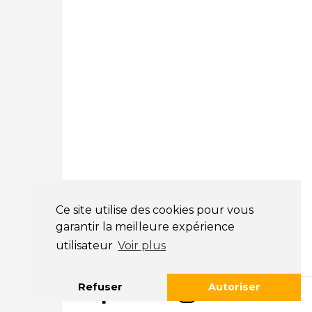
01 89 71 00 37
Courtage Auto Mulhouse
:
62, Rue Jacques Mugnier
Mulhouse 68200
03 81 32 32 30
Mentions légales
CGV
NOS HORAIRES
LUNDI : 9H00 - 18H00
Ce site utilise des cookies pour vous
MARDI : 9H00 - 18H00
garantir la meilleure expérience
MERCREDI : 9H00 - 18H00
utilisateur
Voir plus
JEUDI : 9H00 - 18H00
VENDREDI : 9H00 - 18H00
SAMEDI : 9H00 - 12H00
Refuser
Autoriser
DIMANCHE : FERMÉ