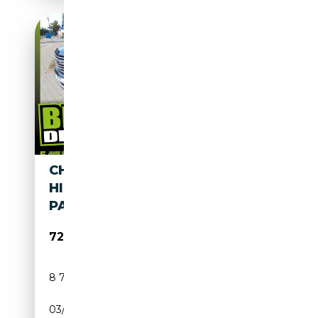
CHEVROLET SUBURBAN 6,2
HIGH COUNTRY
PANORAMADACH 7-SITZE
72 970€
8 750 km
Essence
03/2025
436 CH (321 kW)