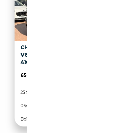
CHEVROLET SUBURBAN 5.3L
V8 PREMIER
4X4*LED*PANODACH
65 950€
25 968 km
Essence
06/2021
360 CH (265 kW)
Boîte automatique