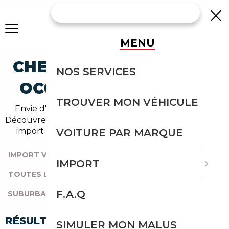
MENU
CHEVROLET SUBURBAN
NOS SERVICES
OCCASION EN IMPORT
TROUVER MON VÉHICULE
Envie d'acheter une suburban au meilleur prix ?
Découvrez un grand choix d'annonces disponibles en
import avec l'accompagnement Courtage Auto.
VOITURE PAR MARQUE
IMPORT VOITURE
|
TOUTES LES MARQUES
|
IMPORT
TOUTES LES OCCASIONS
|
CHEVROLET
|
F.A.Q
SUBURBAN
RÉSULTATS DE VOTRE RECHERCHE
SIMULER MON MALUS