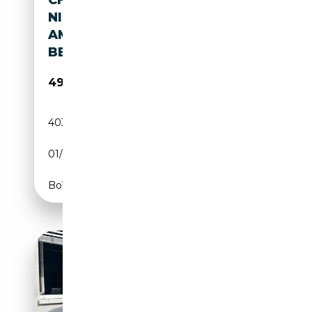
CHEVROLET SUBURBAN USA
NIEUW MODEL ,
AMERIKAANSE TITEL, INVOER
BETAAL
49 950€
403 965 km
Essence
01/2021
CH
Boîte automatique