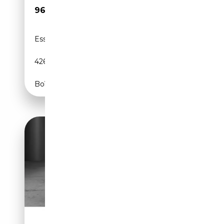
96 800€
Essence
-
426 CH (313 kW)
Boîte automatique