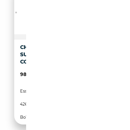
CHEVROLET SUBURBAN MY26
SUBURBAN 6,2 HIGH
COUNTRY AHK 24" LUFTFED.
98 600€
Essence
-
426 CH (313 kW)
Boîte automatique