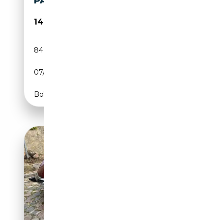
PATINA
14 950€
84 700 km
Essence
07/1973
103 CH (76 kW)
Boîte manuelle