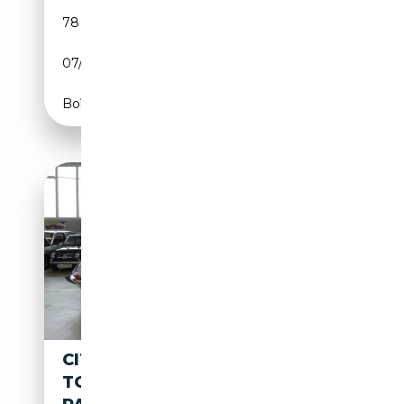
78 000 km
Essence
07/1972
103 CH (76 kW)
Boîte manuelle
CITROEN DS DSUPER5,
TOLLER DAILY DRIVER MIT