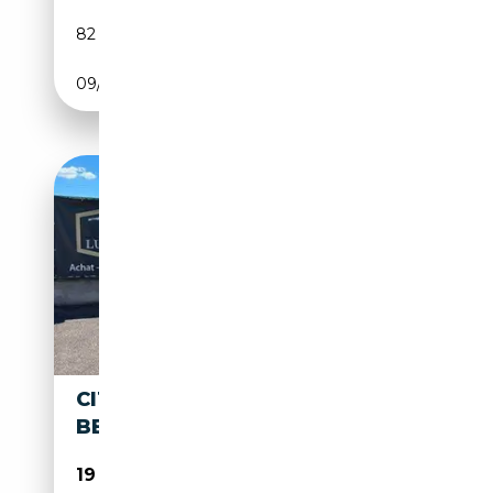
82 000 km
Essence
09/1967
101 CH (74 kW)
CITROEN DS CITROËN 23 IE
BERLINE 130 CH
19 990€