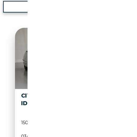
Nouvelle recherche
CITROEN DS
11 500€
ID
150 000 km
Essence
03/1970
82 CH (60 kW)