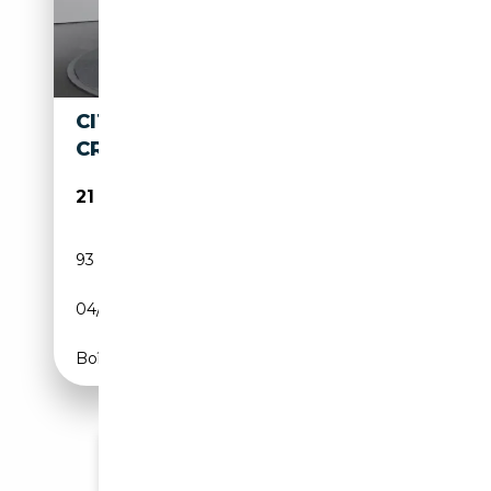
CITROEN DS 7
CROSSBACK
21 990€
93 691 km
Diesel
04/2020
177 CH (130 kW)
Boîte automatique
Voir plus d'annonces