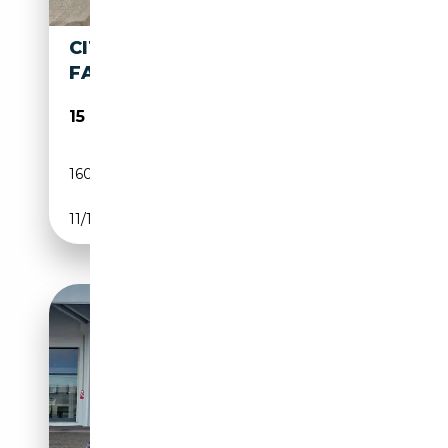
CITROEN DS CITROEN DS 20
FAMILIARE ANNO 1972
15 000€
160 000 km
Essence
11/1972
98 CH (72 kW)