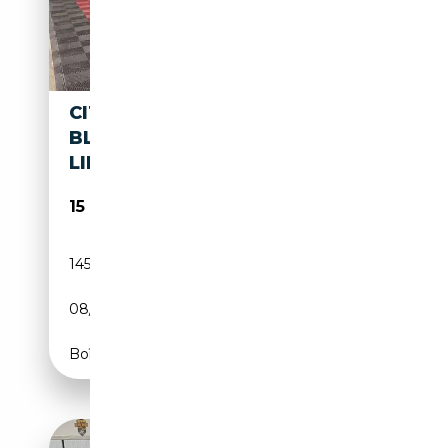
CITROEN DS 7 CROSSBACK 1.5
BLUEHDI 130 PERFORMANCE
LINE
15 490€
145 801 km
Diesel
08/2018
132 CH (97 kW)
Boîte manuelle