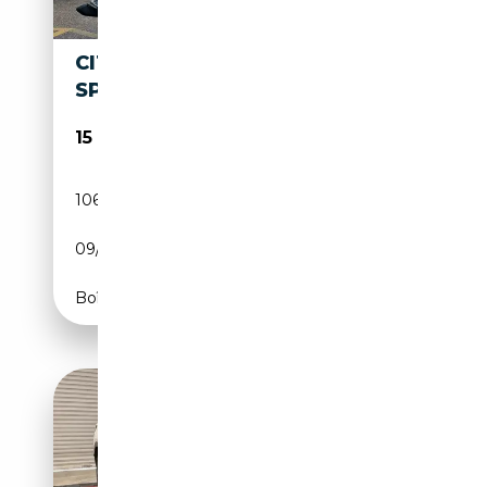
CITROEN DS 2.0 83 CV
SPECIAL
15 250€
106 000 km
Essence
09/1970
83 CH (61 kW)
Boîte manuelle