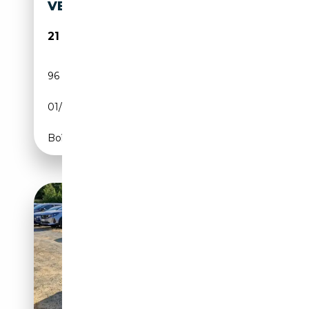
VETTURA ISCRITTA ALL'ASI
21 000€
96 133 km
Essence
01/1973
139 CH (102 kW)
Boîte manuelle