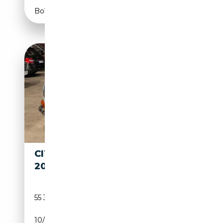
Boîte automatique
CITROEN DS ID
18 400€
20
55 325 km
Essence
10/1970
98 CH (72 kW)