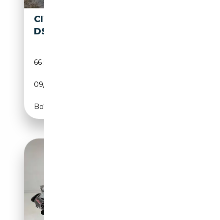
CITROEN
21 490€
DS
66 583 km
Électrique/Essence
09/2022
201 CH (148 kW)
Boîte automatique