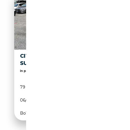
CITROEN DS
15 900€
SUPER
In promozione questo mese
79 000 km
Essence
06/1973
99 CH (73 kW)
Boîte manuelle