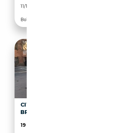
11/1963
CH
Boîte manuelle
CITROEN DS DS 21
BREAK
19 900€