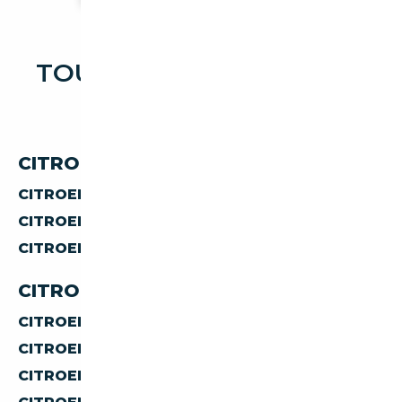
TOUTES LES OCCASIONS
CITROEN DS
CITROEN DS PAR CARBURANT
CITROEN DS
ESSENCE
CITROEN DS
ELECTRIQUE
CITROEN DS
HYBRIDE ESSENCE
CITROEN DS PAR CARROSSERIE
CITROEN DS
BERLINE
CITROEN DS
CABRIOLET
CITROEN DS
SUV