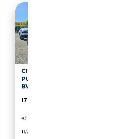
CITROEN DS 3 CROSSBACK 1.2
PURETECH 155 GRAND-CHIC
BVA
17 990€
43 000 km
Essence
11/2019
156 CH (115 kW)