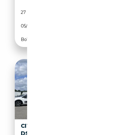
27 910 km
Essence
05/1973
131 CH (96 kW)
Boîte manuelle
CITROEN
20 790€
DS