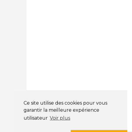
12 Avenue des Prés
78180 Montigny Le Bretonneux
01 89 71 00 37
Courtage Auto Mulhouse
:
62, Rue Jacques Mugnier
Mulhouse 68200
03 81 32 32 30
Mentions légales
CGV
NOS HORAIRES
LUNDI : 9H00 - 18H00
MARDI : 9H00 - 18H00
Ce site utilise des cookies pour vous
MERCREDI : 9H00 - 18H00
garantir la meilleure expérience
JEUDI : 9H00 - 18H00
utilisateur
Voir plus
VENDREDI : 9H00 - 18H00
SAMEDI : 9H00 - 12H00