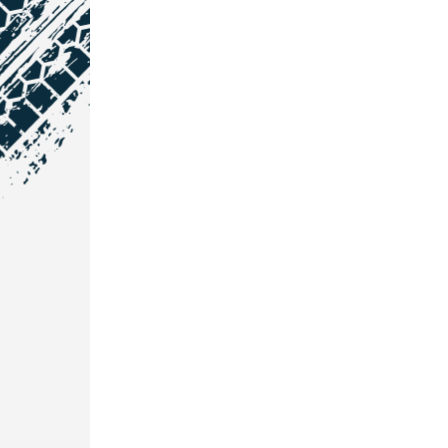
NOS COORDONNÉES
Courtage Auto Grand Est
:
Zone de l'Allan
25600 Vieux-Charmont
03 81 32 32 30
Courtage Auto Bordeaux
:
3 avenue Paul LANGEVIN
33600 PESSAC
05 25 53 07 73
Courtage Auto Paris
: