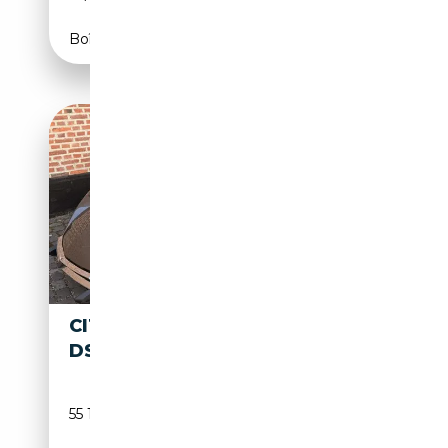
Boîte manuelle
CITROEN DS
18 500€
DS21
55 177 km
Essence