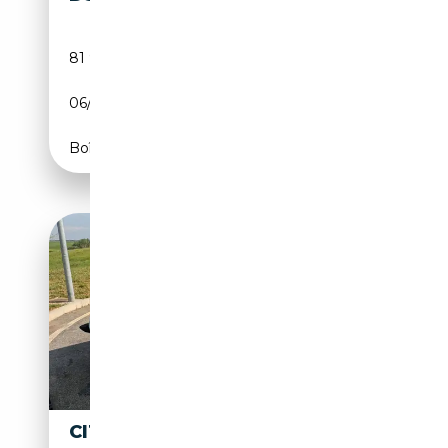
81 981 km
Électrique/Essence
06/2021
201 CH (148 kW)
Boîte automatique
CITROEN DS DS21 2.1CC 139CV