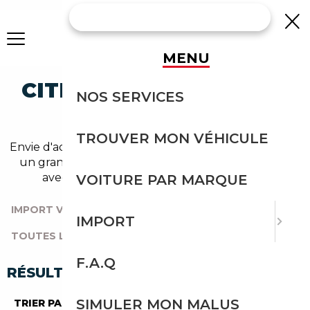
MENU
CITROEN DS OCCASION
NOS SERVICES
EN IMPORT
TROUVER MON VÉHICULE
Envie d'acheter une ds au meilleur prix ? Découvrez
un grand choix d'annonces disponibles en import
avec l'accompagnement Courtage Auto.
VOITURE PAR MARQUE
IMPORT VOITURE
|
TOUTES LES MARQUES
|
IMPORT
TOUTES LES OCCASIONS
|
CITROEN
|
DS
F.A.Q
RÉSULTATS DE VOTRE RECHERCHE
SIMULER MON MALUS
TRIER PAR