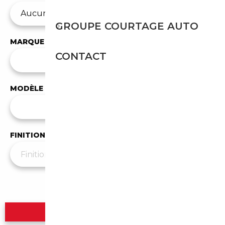
GROUPE COURTAGE AUTO
MARQUE
CONTACT
✕
Citroen
MODÈLE
Tous les modèles
FINITION
Plus de filtres
▼
Rechercher