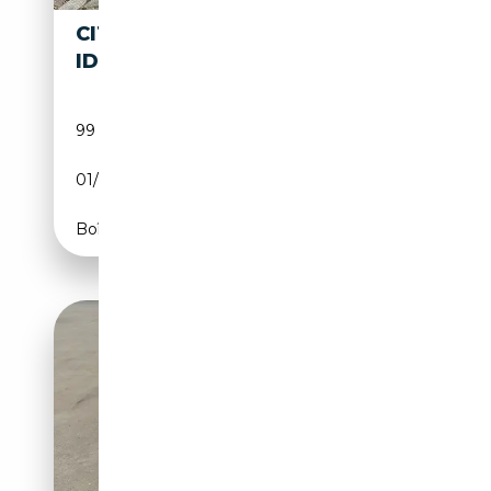
CITROEN DS /
14 983€
ID19B
99 999 km
Essence
01/1971
90 CH (66 kW)
Boîte manuelle