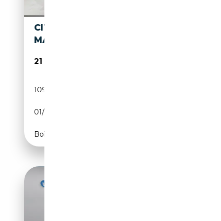
CITROEN DS BERLINA 83CV
MANUAL DE 4 PUERTAS
21 990€
109 620 km
Essence
01/1965
83 CH (61 kW)
Boîte manuelle