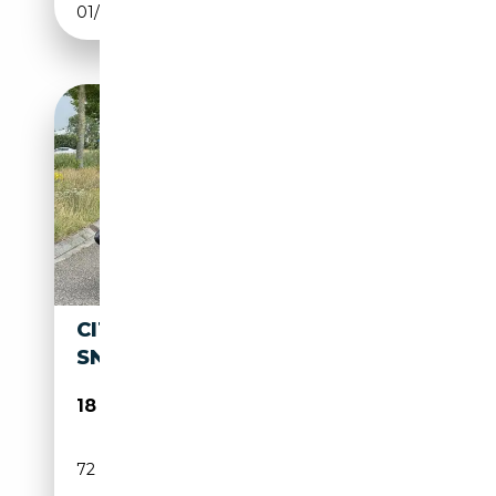
01/1974
103 CH (76 kW)
CITROEN DS ID 19 P 1963
SNOEK
18 500€
72 006 km
GPL