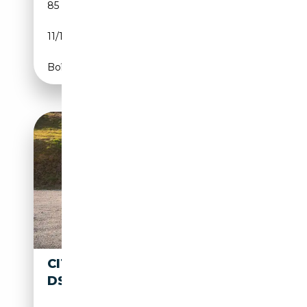
85 131 km
Essence
11/1973
CH
Boîte manuelle
CITROEN DS
14 900€
DSPÉCIAL