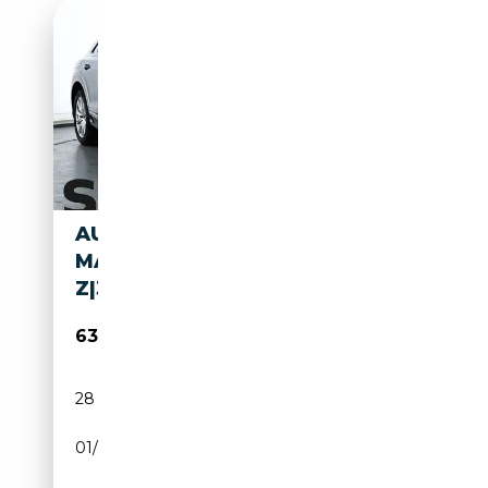
AUDI Q8 45 TDI QU.
MATRIX|ACC|LUFT|HUD|4XSH
Z|360°|AHK
63 880€
28 302 km
Diesel
01/2025
231 CH (170 kW)