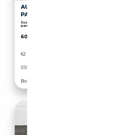
AUDI Q8 50TDI S-LINE MATRIX
PANO ACC 360°B&O 22" LUFT
Suspension pneumatique, 360° caméra, Toit
panorami...
60 980€
62 000 km
Diesel
01/2023
286 CH (210 kW)
Boîte automatique