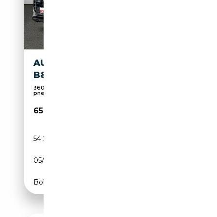
AUDI Q8 50 TDI QUATTRO
B&O HUD ACC AHK
360° caméra, Airbag conducteur, Suspension
pneumat...
65 990€
54 207 km
Diesel
05/2023
286 CH (210 kW)
Boîte automatique