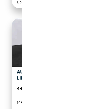
Boîte automatique
AUDI Q8 50 TDI QUATTRO S-
LINE BLACK*RS-SITZE*PANO*
44 950€
148 136 km
Diesel