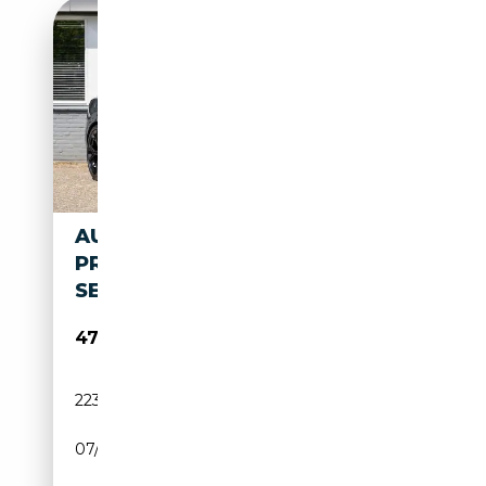
AUDI Q8 50 TDI QUATTRO
PRO S-LINE SQ8 LOOK RS
SEATS ZEER M
47 895€
223 000 km
Diesel
07/2019
286 CH (210 kW)