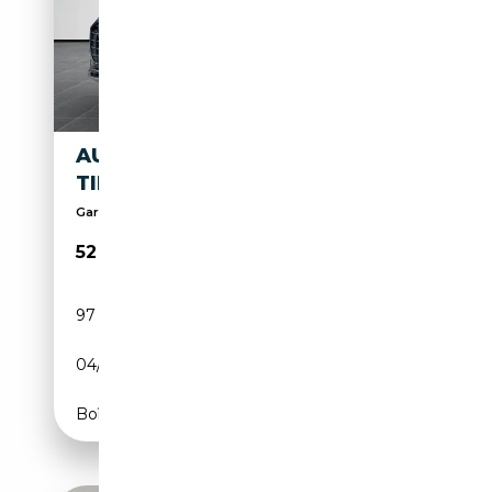
AUDI Q8 Q8 50 TDI QUATTRO
TIPTRONIC
Garantie - Financiering - Overname
52 499€
97 098 km
Diesel
04/2019
286 CH (210 kW)
Boîte automatique