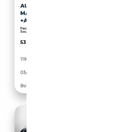
AUDI Q8 50 TDI QU 3XS-LINE
MATRIX+HUD+B&O+DVD+AIR
+ACC
Pack Sport, Suspension pneumatique,
Soundsystem, S...
53 670€
119 587 km
Diesel
03/2023
286 CH (210 kW)
Boîte automatique