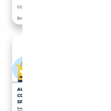
01/2021
286 CH (210 kW)
Boîte automatique
AUDI Q8 50 TDI QUATTRO
COMPETITION PLUS S-LINE
SPORTPAKET
Suspension pneumatique, 360° caméra, Sièges