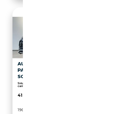
AUDI Q8 50 TDI OFF ROAD
PANO BELÜFTUNG/MASSAGE
SOFTC.
Sièges ventilés, Suspension pneumatique, 360°
camé...
41 740€
196 000 km
Diesel