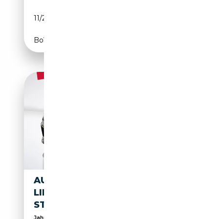
11/2018
286 CH (210 kW)
Boîte automatique
AUDI Q8 50 TDI QUATTRO S
LINE MATRIX PANO LUFT 360°
STANDH
Jahresendspurt!!! Finanzierung Leasing Garantie