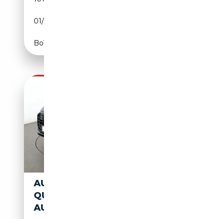
01/2023
231 CH (170 kW)
Boîte automatique
AUDI Q8 50 TDI MILD-HYBRID
QUATTRO
AUT.*NAVI*LED*ACC*