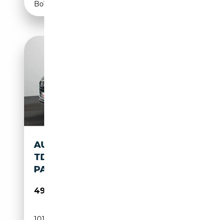
Boîte automatique
AUDI Q8 S-LINE SELECT 45
TDI QUATTRO / STANDH,
PANO
49 480€
101 000 km
Diesel