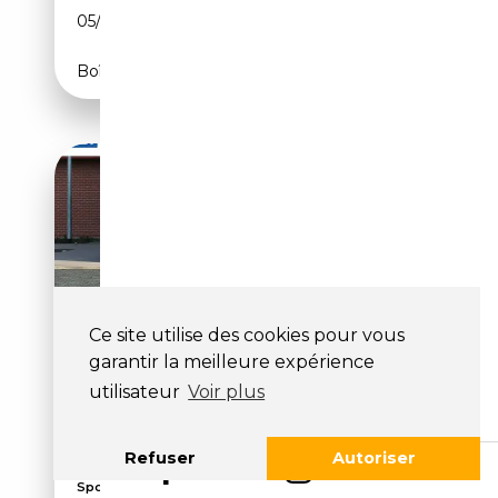
05/2019
286 CH (210 kW)
Boîte automatique
Ce site utilise des cookies pour vous
garantir la meilleure expérience
AUDI Q8 50 TDI QU. S LINE
utilisateur
Voir plus
TIPTR.
NAVI+MATRIX+AHK+STDHZG+
Refuser
Autoriser
Suspension pneumatique, 360° caméra, Pack
Sport, T...