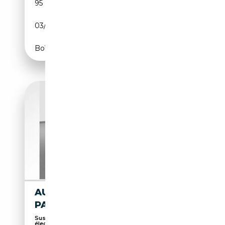
95 853 km
Diesel
03/2023
286 CH (210 kW)
Boîte automatique
AUDI Q8 S LINE 50 TDI AHK
PANO HUD MATRIX AIR RFK
Suspension pneumatique, Soundsystem, Sièges
électr...