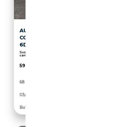
AUDI Q8 50 3.0 TDI QUATTRO
COMPETITION PLUS (EURO
6D) TIP
Suspension pneumatique, Sièges sport, 360°
caméra,...
59 850€
68 637 km
Diesel
03/2023
286 CH (210 kW)
Boîte automatique