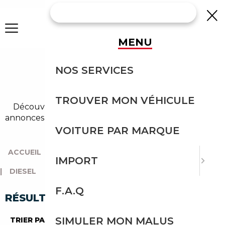
MENU
AUDI Q8 DIESEL
NOS SERVICES
OCCASION
TROUVER MON VÉHICULE
Découvrez un large choix de audi diesel dans nos
annonces de q8. Un import sans effort avec Courtage
Auto.
VOITURE PAR MARQUE
ACCUEIL
|
TOUTES LES MARQUES
|
AUDI
|
Q8
IMPORT
|
DIESEL
F.A.Q
RÉSULTATS DE VOTRE RECHERCHE
SIMULER MON MALUS
TRIER PAR