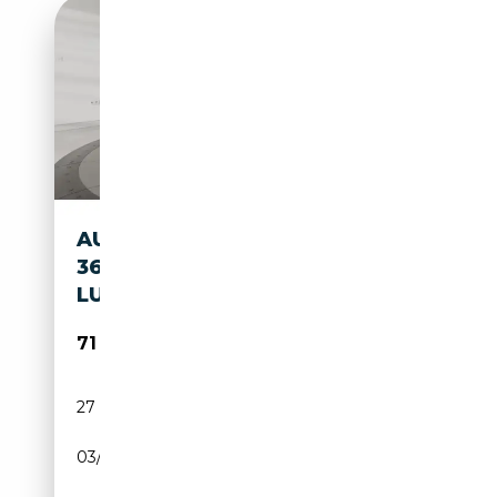
AUDI Q8 50 TDI QUATTRO
360 HUD PANO AHK
LUFTFEDERUNG
71 789€
27 476 km
Diesel
03/2025
286 CH (210 kW)