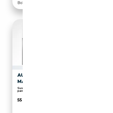
Boîte automatique
AUDI Q8 50 TDI S LINE AHK
MATRIX B&O HUD 360° PANO
Suspension pneumatique, 360° caméra, Toit
panorami...
55 480€