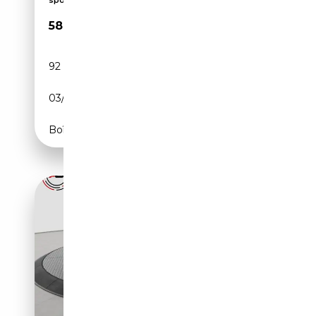
sport,...
58 925€
92 179 km
Diesel
03/2023
286 CH (210 kW)
Boîte automatique