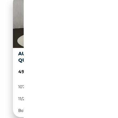
AUDI Q8 50 S-LINE 3.0 TDI
QUATTRO
49 900€
107 121 km
Diesel
11/2020
286 CH (210 kW)
Boîte automatique