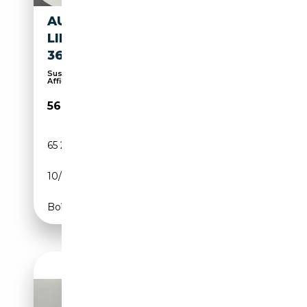
AUDI Q8 50 TDI QTR. 3X S
LINE MATRIX PANO HUD
360°ACC
Suspension pneumatique, Sièges massants,
Affichage...
56 970€
65 246 km
Diesel
10/2019
286 CH (210 kW)
Boîte automatique