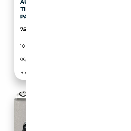
AUDI Q8 50 TDI QUATTRO
TIPTRONIC
PANO/ACC/EINPARKHI
75 280€
10 950 km
Diesel
06/2025
286 CH (210 kW)
Boîte automatique