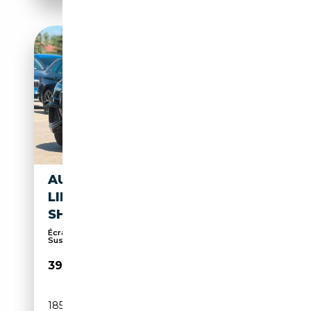
AUDI Q8 50 TDI QUATTRO S
LINE PLUS
SHZ*SB*LED*ACC*B&O
Écran multifonction entièrement numérique,
Suspens...
39 950€
185 245 km
Diesel