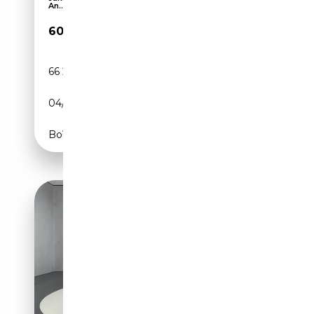
An...
60 775€
66 200 km
Diesel
04/2023
286 CH (210 kW)
Boîte automatique