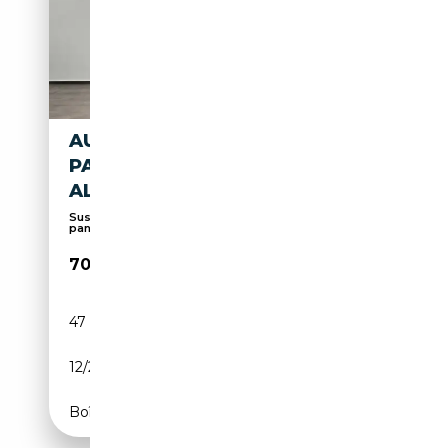
AUDI Q8 50 TDI S LINE BLACK
PANO NACHTS
ALLRADLEN.VOL
Suspension pneumatique, Sièges ventilés, Toit
pano...
70 790€
47 963 km
Diesel
12/2024
286 CH (210 kW)
Boîte automatique