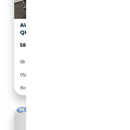
AUDI Q8 50 TDI
QUATTRO
58 980€
58 941 km
Diesel
05/2019
286 CH (210 kW)
Boîte automatique