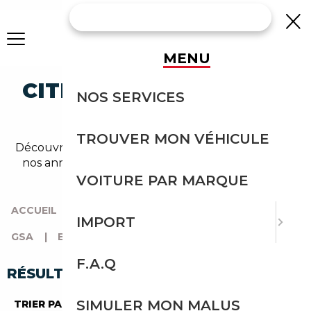
MENU
CITROEN GSA ESSENCE
NOS SERVICES
OCCASION
TROUVER MON VÉHICULE
Découvrez un large choix de citroen essence dans
nos annonces de gsa. Un import sans effort avec
Courtage Auto.
VOITURE PAR MARQUE
ACCUEIL
|
TOUTES LES MARQUES
|
CITROEN
|
IMPORT
GSA
|
ESSENCE
F.A.Q
RÉSULTATS DE VOTRE RECHERCHE
SIMULER MON MALUS
TRIER PAR