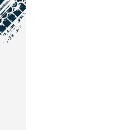
NOS COORDONNÉES
Courtage Auto Grand Est
:
Zone de l'Allan
25600 Vieux-Charmont
03 81 32 32 30
Courtage Auto Bordeaux
:
3 avenue Paul LANGEVIN
33600 PESSAC
05 25 53 07 73
Courtage Auto Paris
:
12 Avenue des Prés
78180 Montigny Le Bretonneux