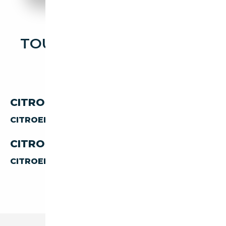
TOUTES LES OCCASIONS
CITROEN GSA
CITROEN GSA PAR CARROSSERIE
CITROEN GSA
BERLINE
CITROEN GSA PAR TRANSMISSION
CITROEN GSA
MANUELLE