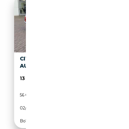
CITROEN GSA 1220 CLUB (
AUTO DA COLLEZIONISTI )
13 900€
56 019 km
Essence
02/1974
54 CH (40 kW)
Boîte manuelle