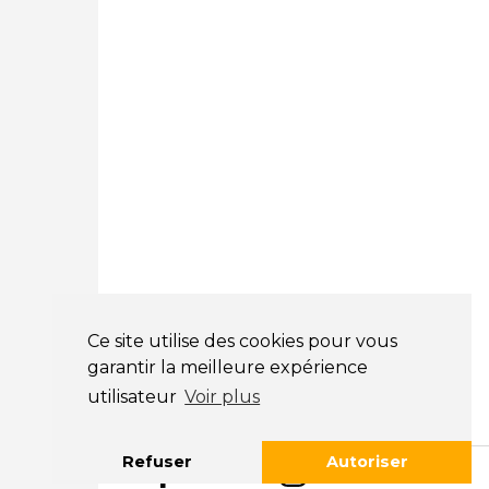
01 89 71 00 37
Courtage Auto Mulhouse
:
62, Rue Jacques Mugnier
Mulhouse 68200
03 81 32 32 30
Mentions légales
CGV
NOS HORAIRES
LUNDI : 9H00 - 18H00
MARDI : 9H00 - 18H00
Ce site utilise des cookies pour vous
MERCREDI : 9H00 - 18H00
garantir la meilleure expérience
JEUDI : 9H00 - 18H00
utilisateur
Voir plus
VENDREDI : 9H00 - 18H00
SAMEDI : 9H00 - 12H00
Refuser
Autoriser
DIMANCHE : FERMÉ