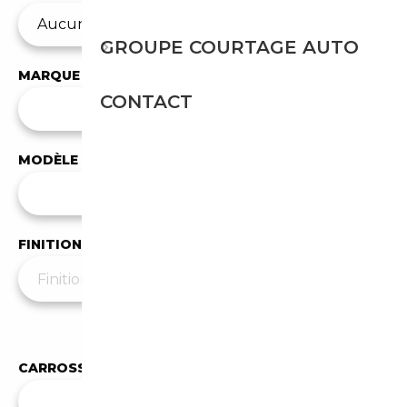
GROUPE COURTAGE AUTO
MARQUE
CONTACT
✕
Citroen
MODÈLE
Tous les modèles
FINITION
Moins de filtres
▲
CARROSSERIE
Toutes les carrosseries