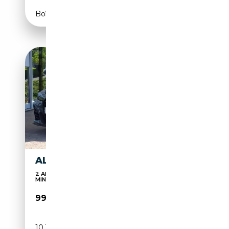
Boîte automatique
ALPINA B4 GRAN COUPE
2 ANS DE GARANTIE BMW PREMIUM SELECTION -
MINI NEX...
99 890€
10 359 km
Essence