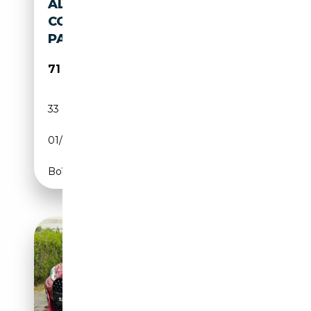
ALPINA B4 ALPINA GRAN
COUPE HUD STANDHZG AHK
PANODACH NAVI L
71 988€
33 683 km
Essence
01/2023
495 CH (364 kW)
Boîte automatique