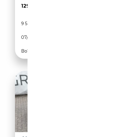
129 900€
9 500 km
Essence
07/2025
529 CH (389 kW)
Boîte automatique