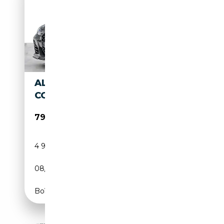
ALPINA B4 ALPINA B4 GRAN
COUPÉ
79 900€
4 999 km
Essence
08/2024
495 CH (364 kW)
Boîte automatique