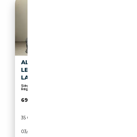
ALPINA B4 GRAN COUPÉ
LENKRADHEIZUNG, AHK,
LASERLICHT
Sièges électriques, Soundsystem, Pneus été,
Régula...
69 800€
35 000 km
Essence
03/2024
495 CH (364 kW)