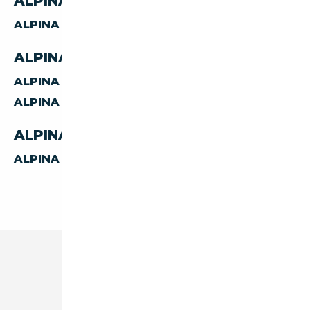
ALPINA B4 PAR CARBURANT
ALPINA B4
ESSENCE
ALPINA B4 PAR CARROSSERIE
ALPINA B4
CABRIOLET
ALPINA B4
COUPE
ALPINA B4 PAR TRANSMISSION
ALPINA B4
AUTOMATIQUE