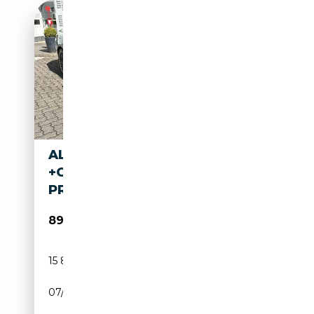
ALPINA B4 3.0 ALLRAD GT
+GLASSD +HIFI H/K +360°+DA
PROF
89 980€
15 895 km
Essence
07/2025
529 CH (389 kW)