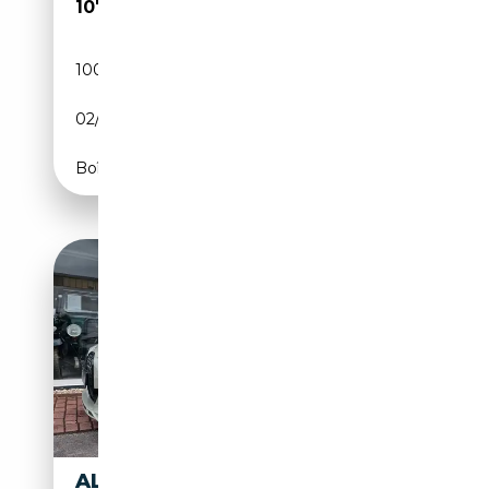
107 500€
100 km
Essence
02/2026
529 CH (389 kW)
Boîte automatique
ALPINA B4 3.0 ALLRAD