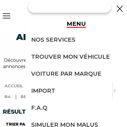
MENU
ALPINA B4 BERLINE
NOS SERVICES
OCCASION
TROUVER MON VÉHICULE
Découvrez un large choix de alpina berline dans nos
annonces de b4. Un import sans effort avec Courtage
Auto.
VOITURE PAR MARQUE
ACCUEIL
|
TOUTES LES MARQUES
|
ALPINA
|
IMPORT
B4
|
BERLINE
F.A.Q
RÉSULTATS DE VOTRE RECHERCHE
SIMULER MON MALUS
TRIER PAR