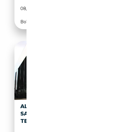
08/2025
495 CH (364 kW)
Boîte automatique
ALPINA B4 GT GRAN COUPE
SAPHIR/TARTUFO & 20"ORO
TECNICO