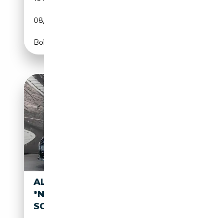
08/2024
495 CH (364 kW)
Boîte automatique
ALPINA B4 GT GRAN COUPE
*NR. 50 / BREWSTER GREEN /
SCHUIF-/K