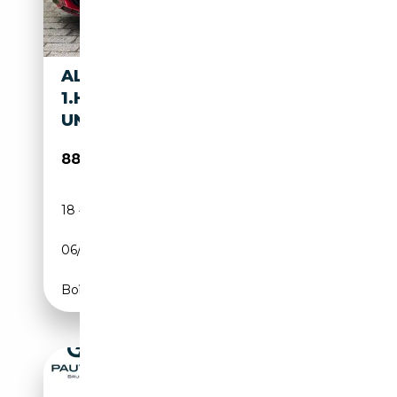
ALPINA B4 3.0 ALLRAD GT
1.HAND GARANTIE H&K
UNFALLFREI
88 995€
18 400 km
Essence
06/2025
529 CH (389 kW)
Boîte automatique