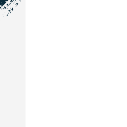
NOS COORDONNÉES
Courtage Auto Grand Est
:
Zone de l'Allan
25600 Vieux-Charmont
03 81 32 32 30
Courtage Auto Bordeaux
:
3 avenue Paul LANGEVIN
33600 PESSAC
05 25 53 07 73
Courtage Auto Paris
:
12 Avenue des Prés
78180 Montigny Le Bretonneux
01 89 71 00 37
Courtage Auto Mulhouse
:
62, Rue Jacques Mugnier