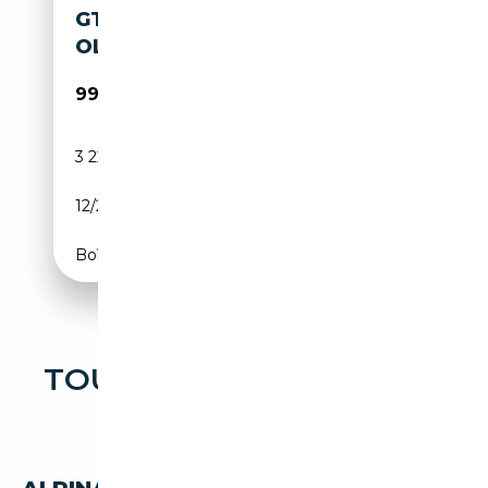
GT/NEUZUSTAND/KERAMIK+F
OLIERT
99 500€
3 224 km
Essence
12/2025
529 CH (389 kW)
Boîte automatique
TOUTES LES OCCASIONS
ALPINA B4