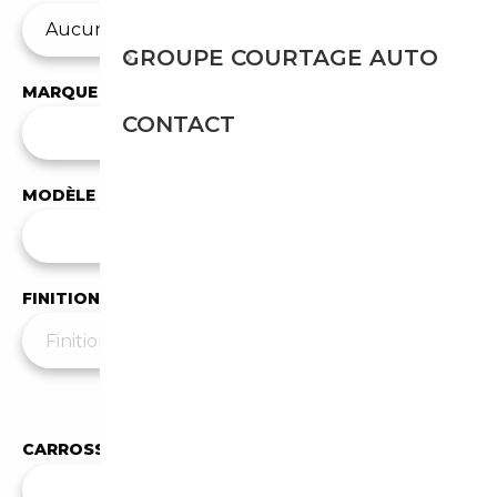
GROUPE COURTAGE AUTO
MARQUE
CONTACT
✕
Alpina
MODÈLE
Tous les modèles
FINITION
Moins de filtres
▲
CARROSSERIE
✕
Berline