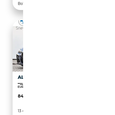
Boîte automatique
ALPINA B4 B4
**ALTIJD 24 MAANDEN GARANTIE EN BIJSTAND IN
EUROPA...
84 900€
13 418 km
Essence