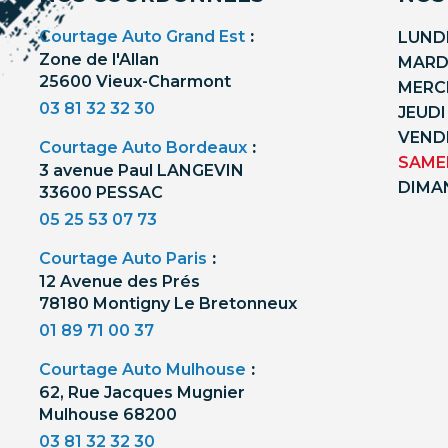
Courtage Auto Grand Est
:
LUNDI
Zone de l'Allan
MARDI
25600 Vieux-Charmont
MERCR
03 81 32 32 30
JEUDI
VENDR
Courtage Auto Bordeaux
:
SAMED
3 avenue Paul LANGEVIN
DIMA
33600 PESSAC
05 25 53 07 73
Courtage Auto Paris
:
12 Avenue des Prés
78180 Montigny Le Bretonneux
01 89 71 00 37
Courtage Auto Mulhouse
:
62, Rue Jacques Mugnier
Mulhouse 68200
03 81 32 32 30