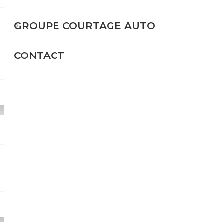
Diesel
GROUPE COURTAGE AUTO
266 CH (196 kW)
CONTACT
39 900€
Diesel
349 CH (257 kW)
24 950€