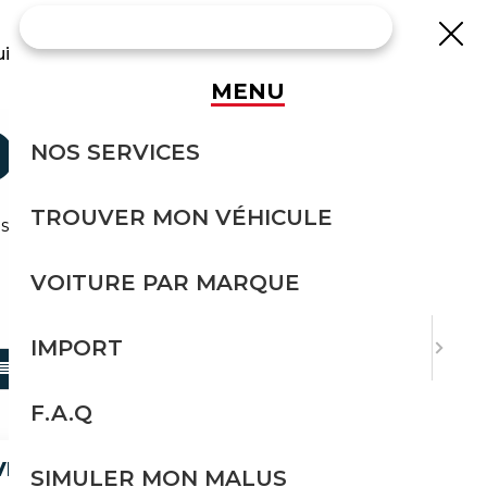
uisse
MENU
OCCASION
NOS SERVICES
TROUVER MON VÉHICULE
s effort avec Courtage Auto.
VOITURE PAR MARQUE
TRIER PAR
IMPORT
F.A.Q
IVE30D
SIMULER MON MALUS