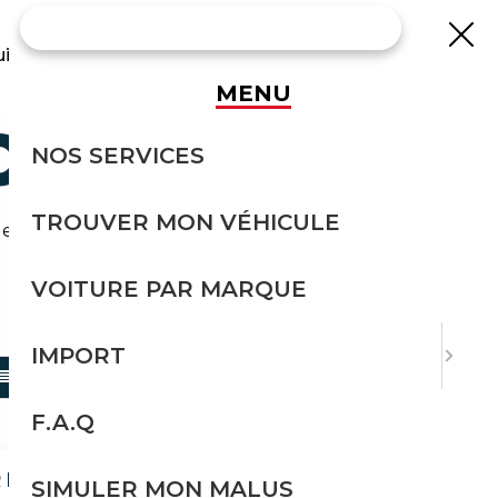
uisse
MENU
CASION
NOS SERVICES
TROUVER MON VÉHICULE
effort avec Courtage Auto.
VOITURE PAR MARQUE
TRIER PAR
IMPORT
F.A.Q
EDITION TYP 89 / B4
SIMULER MON MALUS