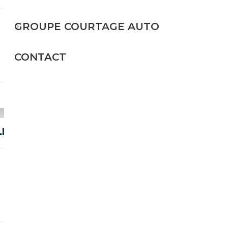
Essence
GROUPE COURTAGE AUTO
116 CH (85 kW)
CONTACT
12 999€
ELEKTR. SCHIEBEDACH RARITÄT
Essence
174 CH (128 kW)