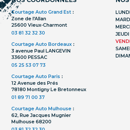
Courtage Auto Grand Est
:
LUNDI
Zone de l'Allan
MARDI
25600 Vieux-Charmont
MERCR
03 81 32 32 30
JEUDI
VENDR
Courtage Auto Bordeaux
:
SAMED
3 avenue Paul LANGEVIN
DIMA
33600 PESSAC
05 25 53 07 73
Courtage Auto Paris
:
12 Avenue des Prés
78180 Montigny Le Bretonneux
01 89 71 00 37
Courtage Auto Mulhouse
:
62, Rue Jacques Mugnier
Mulhouse 68200
03 81 32 32 30