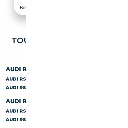
Boîte automatique
TOUTES LES OCCASIONS
AUDI RS Q8
AUDI RS-Q8 PAR CARBURANT
AUDI RS-Q8
ESSENCE
AUDI RS-Q8
HYBRIDE ESSENCE
AUDI RS-Q8 PAR CARROSSERIE
AUDI RS-Q8
COUPE
AUDI RS-Q8
SUV