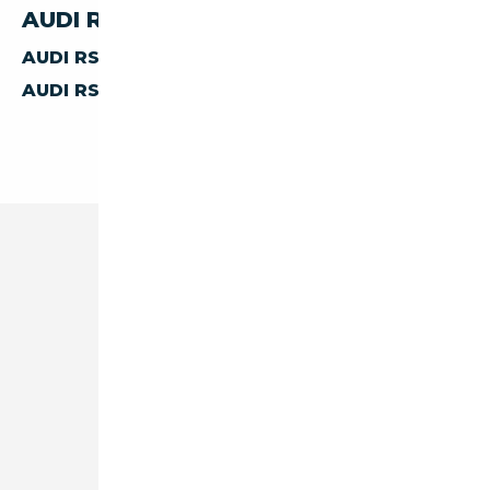
AUDI RS-Q8 PAR TRANSMISSION
AUDI RS-Q8
MANUELLE
AUDI RS-Q8
AUTOMATIQUE