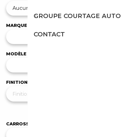
GROUPE COURTAGE AUTO
MARQUE
CONTACT
✕
Audi
MODÈLE
Tous les modèles
FINITION
Moins de filtres
▲
CARROSSERIE
✕
Berline