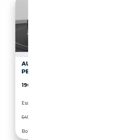
AUDI RS Q8 SUV
PERFORMANCE TIPTRONIC
190 035€
Essence
-
640 CH (471 kW)
Boîte automatique