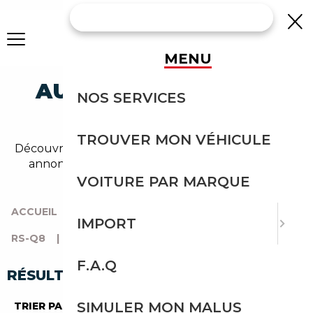
MENU
AUDI RS-Q8 BERLINE
NOS SERVICES
OCCASION
TROUVER MON VÉHICULE
Découvrez un large choix de audi berline dans nos
annonces de rs-q8. Un import sans effort avec
Courtage Auto.
VOITURE PAR MARQUE
ACCUEIL
|
TOUTES LES MARQUES
|
AUDI
|
IMPORT
RS-Q8
|
BERLINE
F.A.Q
RÉSULTATS DE VOTRE RECHERCHE
SIMULER MON MALUS
TRIER PAR