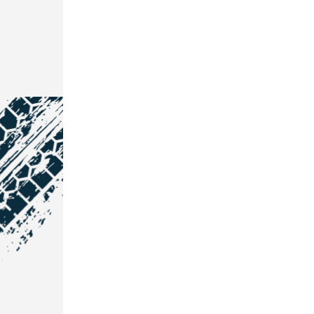
NOS COORDONNÉES
Courtage Auto Grand Est
:
Zone de l'Allan
25600 Vieux-Charmont