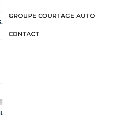
GROUPE COURTAGE AUTO
.8 V8 BITURBO RL TETTO
CONTACT
Essence
457 CH (336 kW)
29 900€
- SERVICE HISTORY - ASI
Essence