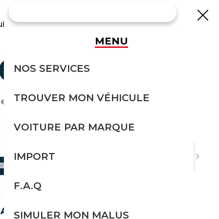
uisse
MENU
CCASION
NOS SERVICES
TROUVER MON VÉHICULE
 effort avec Courtage Auto.
VOITURE PAR MARQUE
TRIER PAR
IMPORT
F.A.Q
UT. | THEATRE SCREEN | SOH 97% |
SIMULER MON MALUS