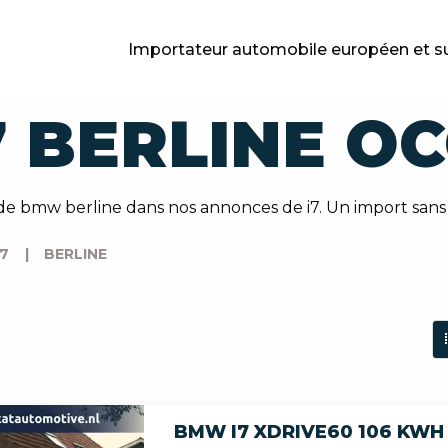
Importateur automobile européen et s
 BERLINE O
e bmw berline dans nos annonces de i7. Un import sans
I7
|
BERLINE
BMW I7 XDRIVE60 106 KWH A