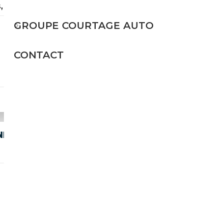
, Toit panoramiqu...
GROUPE COURTAGE AUTO
Electrique
CONTACT
544 CH (400 kW)
68 945€
NE*M SPORTPAKET PRO*20"*LC
Electrique
544 CH (400 kW)