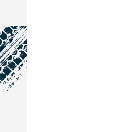
NOS COORDONNÉES
Courtage Auto Grand Est
:
Zone de l'Allan
25600 Vieux-Charmont
03 81 32 32 30
Courtage Auto Bordeaux
: