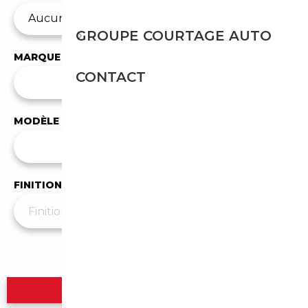
GROUPE COURTAGE AUTO
MARQUE
CONTACT
✕
Dacia
MODÈLE
Tous les modèles
FINITION
Plus de filtres
▼
Rechercher