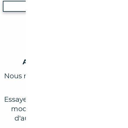
Nouvelle recherche
Aucun véhicule trouvé
Nous n'avons trouvé aucun résultat
pour votre recherche.
Essayez d’élargir votre recherche en
modifiant les filtres ou explorez
d'autres marques et modèles
disponibles.