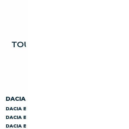
TOUTES LES OCCASIONS
DACIA BREAK
DACIA BREAK PAR PAYS
DACIA BREAK D'ALLEMAGNE
DACIA BREAK D'AUTRICHE
DACIA BREAK D'ESPAGNE