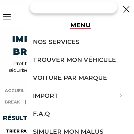
MENU
IMPORTEZ UNE DACIA
NOS SERVICES
BREAK DES PAYS-BAS
TROUVER MON VÉHICULE
Profitez de l'expérience Courtage Auto pour
sécuriser l'import de votre dacia break depuis les
Pays-Bas.
VOITURE PAR MARQUE
ACCUEIL
|
TOUTES LES MARQUES
|
DACIA
|
IMPORT
BREAK
|
BREAK DES PAYS-BAS
F.A.Q
RÉSULTATS DE VOTRE RECHERCHE
SIMULER MON MALUS
TRIER PAR