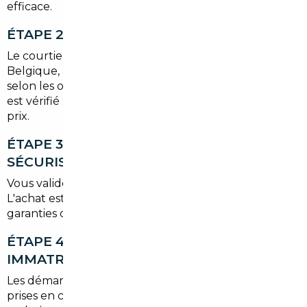
efficace.
ÉTAPE 2 — SOURCING EUROPÉEN CIBLÉ
Le courtier active ses réseaux en Allemagne, en
Belgique, aux Pays-Bas ou dans d'autres marchés
selon les opportunités. Chaque véhicule sélectionné
est vérifié : historique, état mécanique, cohérence du
prix.
ÉTAPE 3 — NÉGOCIATION ET ACHAT
SÉCURISÉ
Vous validez la proposition avant tout engagement.
L'achat est encadré contractuellement, avec des
garanties claires sur le véhicule et les délais.
ÉTAPE 4 — HOMOLOGATION ET
IMMATRICULATION FRANÇAISES
Les démarches administratives sont intégralement
prises en charge : certificat de conformité, contrôle