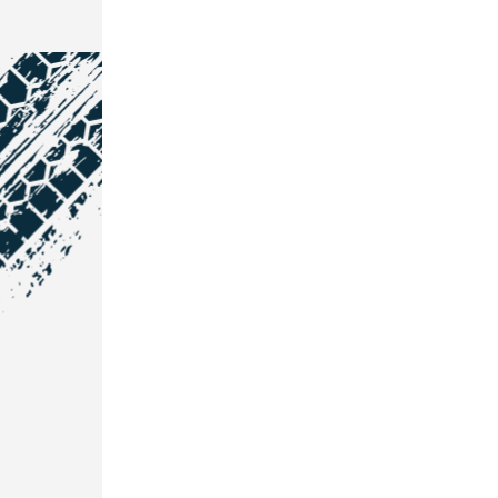
NOS COORDONNÉES
Courtage Auto Grand Est
:
Zone de l'Allan
25600 Vieux-Charmont
03 81 32 32 30
Courtage Auto Bordeaux
:
3 avenue Paul LANGEVIN
33600 PESSAC