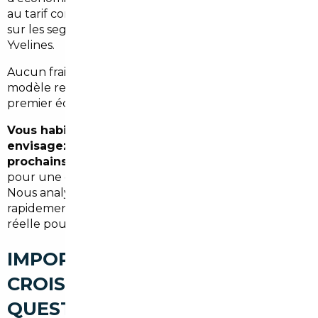
au tarif concessionnaire français — parfois davantage
sur les segments premium très demandés dans les
Yvelines.
Aucun frais caché, aucune commission opaque : le
modèle repose sur une totale transparence, du
premier échange jusqu'à la remise des clés.
Vous habitez Croissy-sur-Seine et vous
envisagez un achat automobile dans les
prochains mois ?
Prenez contact avec notre équipe
pour une étude personnalisée, sans engagement.
Nous analysons votre projet et vous indiquons
rapidement si l'import représente une opportunité
réelle pour votre situation.
IMPORT DE VOITURE À
CROISSY-SUR-SEINE : VOS
QUESTIONS SUR LE COURTAGE