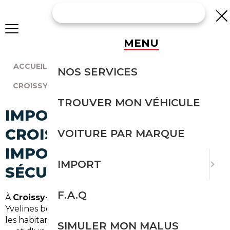
MENU
ACCUEIL
|
AGENCE PARIS
|
NOS SERVICES
CROISSY-SUR-SEINE (78290)
TROUVER MON VÉHICULE
IMPORT VOITURE À
CROISSY-SUR-SEINE :
VOITURE PAR MARQUE
IMPORTEZ EN TOUTE
IMPORT
SÉCURITÉ
F.A.Q
À
Croissy-sur-Seine
, commune résidentielle des
Yvelines bordant la Seine et jouxtant l'ouest parisien,
les habitants bénéficient d'un cadre de vie privilégié
SIMULER MON MALUS