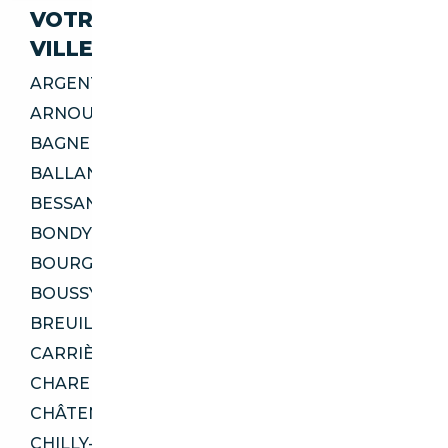
VOTRE IMPORT SÉCURISÉ DANS CES
VILLES
ARGENTEUIL 95100
ARNOUVILLE 95400
BAGNEUX 92220
BALLANCOURT-SUR-ESSONNE 91610
BESSANCOURT 95550
BONDY 93140
BOURG-LA-REINE 92340
BOUSSY-SAINT-ANTOINE 91800
BREUILLET 91650
CARRIÈRES-SUR-SEINE 78420
CHARENTON-LE-PONT 94220
CHÂTENAY-MALABRY 92290
CHILLY-MAZARIN 91380