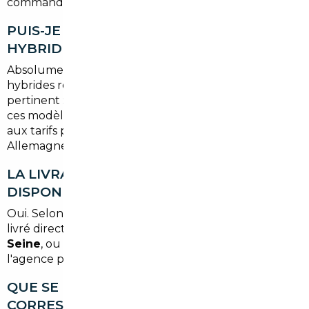
commande neuve en concession française.
PUIS-JE IMPORTER UN VÉHICULE
HYBRIDE OU ÉLECTRIQUE ?
Absolument. L'import de véhicules électriques ou
hybrides rechargeables est même particulièrement
pertinent : certains marchés européens proposent
ces modèles à des prix significativement inférieurs
aux tarifs pratiqués en France, notamment en
Allemagne ou aux Pays-Bas.
LA LIVRAISON À DOMICILE EST-ELLE
DISPONIBLE POUR CROISSY-SUR-SEINE ?
Oui. Selon l'option choisie, votre véhicule peut être
livré directement à votre adresse à
Croissy-sur-
Seine
, ou vous pouvez opter pour un retrait à
l'agence parisienne, la plus proche de votre domicile.
QUE SE PASSE-T-IL SI LE VÉHICULE NE
CORRESPOND PAS À CE QUI ÉTAIT PRÉVU