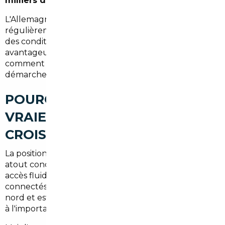
milliers d'euros
à configuration identique.
L'Allemagne, la Belgique ou les Pays-Bas proposent
régulièrement des véhicules neufs ou récents avec
des conditions tarifaires nettement plus
avantageuses. Encore faut-il savoir où chercher,
comment négocier, et surtout comment gérer les
démarches administratives liées à l'importation.
POURQUOI L'IMPORT EST UNE
VRAIE OPPORTUNITÉ DEPUIS
CROISSY-SUR-SEINE
La position géographique de Croissy-sur-Seine est un
atout concret. À moins d'une heure de Paris, avec un
accès fluide à l'A13 et à l'A86, les habitants sont bien
connectés aux axes qui mènent vers les frontières
nord et est de la France. Cela facilite la logistique liée
à l'importation de véhicules depuis l'Europe.