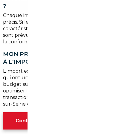
?
Chaque importation est encadrée par un contrat
précis. Si le véhicule livré ne correspond pas aux
caractéristiques validées, des recours contractuels
sont prévus. Le courtier engage sa responsabilité sur
la conformité de la prestation.
MON PROFIL D'ACHETEUR EST-IL ADAPTÉ
À L'IMPORT AUTOMOBILE ?
L'import est particulièrement adapté aux acheteurs
qui ont une idée précise du véhicule recherché, un
budget supérieur à
20 000 €
, et qui souhaitent
optimiser leur achat sans sacrifier la sécurité de la
transaction. Le profil typique des résidents de Croissy-
sur-Seine correspond bien à ce cas de figure.
Contacter l'agence Paris