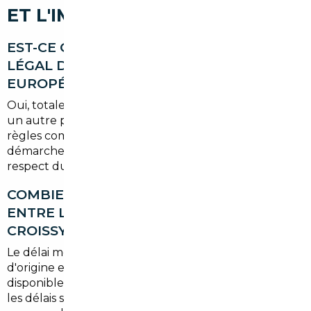
ET L'IMPORTATION
EST-CE QUE L'IMPORT DE VOITURE EST
LÉGAL DEPUIS UN PAYS DE L'UNION
EUROPÉENNE ?
Oui, totalement. L'importation d'un véhicule depuis
un autre pays membre de l'UE est encadrée par des
règles communautaires claires. La TVA et les
démarches d'immatriculation sont gérées dans le
respect du droit français. Aucune zone grise.
COMBIEN DE TEMPS FAUT-IL COMPTER
ENTRE LA COMMANDE ET LA LIVRAISON À
CROISSY-SUR-SEINE ?
Le délai moyen est de
4 à 8 semaines
selon le pays
d'origine et le type de véhicule. Pour un modèle
disponible en stock chez un revendeur européen,
les délais sont souvent plus courts qu'une