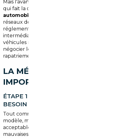
Mais l'avantage géographique ne suffit pas seul. Ce
qui fait la différence, c'est l'expertise d'un
courtier
automobile
qui connaît les marchés étrangers, les
réseaux de distribution locaux et les subtilités
réglementaires propres à chaque pays. Un
intermédiaire professionnel peut identifier des
véhicules répondant exactement à vos critères,
négocier le prix d'achat, puis coordonner le
rapatriement et l'immatriculation en France.
LA MÉTHODE CONCRÈTE POUR
IMPORTER VOTRE VOITURE
ÉTAPE 1 — DÉFINIR PRÉCISÉMENT VOTRE
BESOIN
Tout commence par un échange approfondi :
modèle, motorisation, finition, kilométrage
acceptable, budget global. Cette étape évite les
mauvaises surprises et cadre la recherche de façon