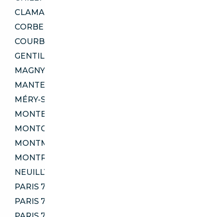
CLAMART 92140
CORBEIL-ESSONNES 91100
COURBEVOIE 92400
GENTILLY 94250
MAGNY-LES-HAMEAUX 78114
MANTES-LA-JOLIE 78200
MÉRY-SUR-OISE 95540
MONTESSON 78360
MONTGERON 91230
MONTMAGNY 95360
MONTREUIL 93100
NEUILLY-SUR-MARNE 93330
PARIS 75004
PARIS 75007
PARIS 75017