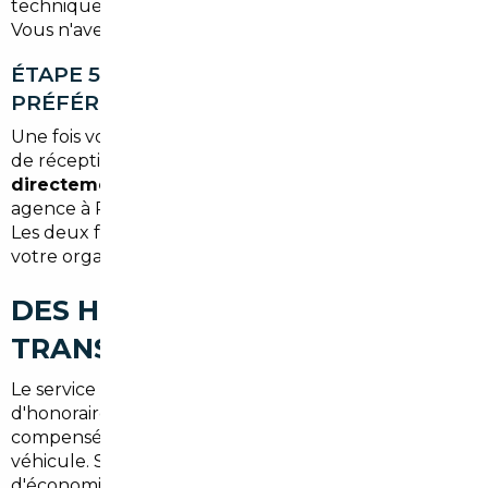
technique si nécessaire, immatriculation en France.
Vous n'avez aucune procédure à gérer.
ÉTAPE 5 — LIVRAISON SELON VOS
PRÉFÉRENCES
Une fois votre véhicule prêt, vous choisissez le mode
de réception qui vous convient :
livraison à domicile
directement à Croissy-sur-Seine
ou retrait en
agence à Paris selon l'option que vous sélectionnez.
Les deux formules sont disponibles pour s'adapter à
votre organisation.
DES HONORAIRES
TRANSPARENTS DÈS 1 500 €
Le service de courtage est facturé à partir de
1 500 €
d'honoraires, un montant souvent largement
compensé par les économies réalisées sur le prix du
véhicule. Sur un achat à 35 000 €, il n'est pas rare
d'économiser entre 3 000 € et 6 000 € par rapport