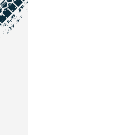
NOS COORDONNÉES
Courtage Auto Grand Est
:
Zone de l'Allan
25600 Vieux-Charmont
03 81 32 32 30
Courtage Auto Bordeaux
:
3 avenue Paul LANGEVIN
33600 PESSAC
05 25 53 07 73
Courtage Auto Paris
:
12 Avenue des Prés
78180 Montigny Le Bretonneux
01 89 71 00 37