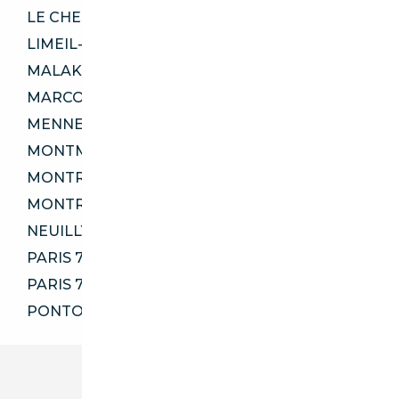
LE CHESNAY-ROCQUENCOURT 78150
LIMEIL-BRÉVANNES 94450
MALAKOFF 92240
MARCOUSSIS 91460
MENNECY 91540
MONTMORENCY 95160
MONTREUIL 93100
MONTROUGE 92120
NEUILLY-PLAISANCE 93360
PARIS 75004
PARIS 75009
PONTOISE 95000