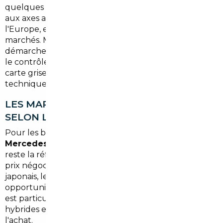
quelques minutes du périphérique et bien connecté
aux axes autoroutiers vers le nord et l'est de
l'Europe, est idéalement placé pour profiter de ces
marchés. Mais importer seul, c'est gérer les
démarches douanières, les certificats de conformité,
le contrôle technique d'entrée sur le territoire, la
carte grise… Autant d'étapes chronophages et
techniques qui peuvent vite décourager.
LES MARCHÉS LES PLUS INTÉRESSANTS
SELON LE TYPE DE VÉHICULE
Pour les berlines et SUV allemands (
BMW,
Mercedes, Audi, Volkswagen
), le marché allemand
reste la référence : les stocks sont importants et les
prix négociables. Pour les véhicules coréens ou
japonais, les Pays-Bas offrent souvent des
opportunités inattendues. La Belgique, quant à elle,
est particulièrement compétitive sur les véhicules
hybrides et électriques grâce à sa fiscalité favorable à
l'achat.