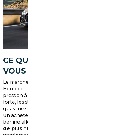
CE QUE LE MARCHÉ LOCAL NE
VOUS DIT PAS
Le marché automobile en Île-de-France, et à
Boulogne-Billancourt en particulier, souffre d'une
pression à la hausse sur les prix. La demande est
forte, les stocks faibles, et les remises en concession
quasi inexistantes sur les modèles porteurs. Résultat :
un acheteur qui cherche un SUV familial ou une
berline allemande récente paie souvent
15 à 25 %
de plus
que la valeur réelle du véhicule,