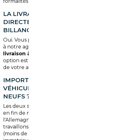
formalités administratives et le transport.
LA LIVRAISON EST-ELLE POSSIBLE
DIRECTEMENT À BOULOGNE-
BILLANCOURT ?
Oui. Vous pouvez choisir de récupérer votre véhicule
à notre agence parisienne, ou opter pour une
livraison à domicile
à Boulogne-Billancourt. Cette
option est disponible selon le forfait sélectionné lors
de votre accompagnement.
IMPORTE-T-ON UNIQUEMENT DES
VÉHICULES D'OCCASION OU AUSSI DES
NEUFS ?
Les deux sont possibles. L'import de véhicules neufs
en fin de millésime depuis la Belgique ou
l'Allemagne est particulièrement intéressant. Nous
travaillons aussi bien sur des occasions récentes
(moins de 3 ans) que sur des modèles neufs non