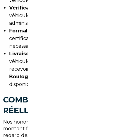
véhicules correspondant à vos critères.
Vérification et sécurisation
: historique du
véhicule, état mécanique, conformité
administrative — rien n'est laissé au hasard.
Formalités d'immatriculation
: nous gérons le
certificat de conformité, le contrôle technique si
nécessaire, et la demande de carte grise.
Livraison
: vous choisissez de récupérer votre
véhicule à notre
agence parisienne
ou de le
recevoir
directement à votre domicile à
Boulogne-Billancourt
— les deux options sont
disponibles selon vos préférences.
COMBIEN ÇA COÛTE
RÉELLEMENT ?
Nos honoraires de courtage démarrent à
1 500 €
, un
montant fixe et transparent, sans surprise. Mis en
regard des économies réalisées sur le prix d'achat —