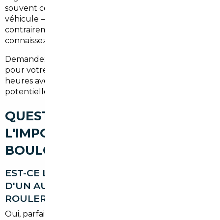
souvent comprises entre
3 000 et 8 000 €
selon le
véhicule — la balance est clairement favorable. Et
contrairement à un achat en concession, vous
connaissez à l'avance exactement ce que vous payez.
Demandez un
devis gratuit et sans engagement
pour votre projet : nous vous répondons sous 24
heures avec une estimation honnête des économies
potentielles sur votre modèle cible.
QUESTIONS FRÉQUENTES SUR
L'IMPORT AUTOMOBILE À
BOULOGNE-BILLANCOURT
EST-CE LÉGAL D'IMPORTER UNE VOITURE
D'UN AUTRE PAYS EUROPÉEN POUR
ROULER EN FRANCE ?
Oui, parfaitement légal. Au sein de l'Union