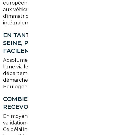
européenne, la libre circulation des biens s'applique
aux véhicules. Il suffit de respecter les démarches
d'immatriculation françaises, que nous gérons
intégralement pour vous.
EN TANT QUE RÉSIDENT DES HAUTS-DE-
SEINE, PUIS-JE IMMATRICULER
FACILEMENT UN VÉHICULE IMPORTÉ ?
Absolument. L'immatriculation se fait désormais en
ligne via le système ANTS, quel que soit votre
département. Nous nous occupons de toutes les
démarches, y compris pour les résidents de
Boulogne-Billancourt.
COMBIEN DE TEMPS FAUT-IL POUR
RECEVOIR SON VÉHICULE IMPORTÉ ?
En moyenne, comptez
3 à 6 semaines
entre la
validation de votre projet et la livraison du véhicule.
Ce délai inclut le sourcing, les vérifications, les