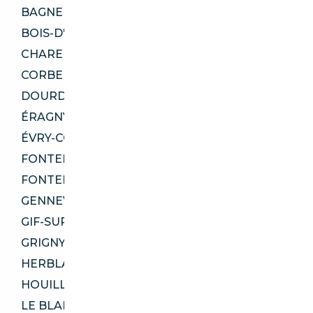
BAGNEUX 92220
BOIS-D'ARCY 78390
CHARENTON-LE-PONT 94220
CORBEIL-ESSONNES 91100
DOURDAN 91410
ÉRAGNY 95610
ÉVRY-COURCOURONNES 91000
FONTENAY-AUX-ROSES 92260
FONTENAY-LE-FLEURY 78330
GENNEVILLIERS 92230
GIF-SUR-YVETTE 91190
GRIGNY 91350
HERBLAY-SUR-SEINE 95220
HOUILLES 78800
LE BLANC-MESNIL 93150