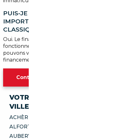
immatriculés.
PUIS-JE FAIRE FINANCER MON VÉHICULE
IMPORTÉ PAR UN CRÉDIT AUTO
CLASSIQUE ?
Oui. Le financement d'un véhicule importé
fonctionne comme pour tout achat classique. Nous
pouvons vous orienter vers des solutions de
financement adaptées si vous le souhaitez.
Contacter l'agence Paris
VOTRE IMPORT SÉCURISÉ DANS CES
VILLES
ACHÈRES 78260
ALFORTVILLE 94140
AUBERVILLIERS 93300