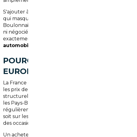
simplement parce qu'il manque d'alternatives.
S'ajouter à cela la complexité des offres LOA et crédit
qui masquent le coût total réel. Beaucoup de
Boulonnais signent des contrats sans avoir comparé
ni négocié, faute de temps ou d'expertise. C'est
exactement là qu'intervient le rôle d'un
courtier
automobile spécialisé dans l'import
.
POURQUOI L'IMPORT
EUROPÉEN CHANGE LA DONNE
La France est entourée de marchés automobiles où
les prix de vente — à neuf comme d'occasion — sont
structurellement plus bas. L'Allemagne, la Belgique,
les Pays-Bas ou encore l'Espagne offrent
régulièrement des opportunités significatives, que ce
soit sur les véhicules neufs en fin de millésime ou sur
des occasions récentes avec faible kilométrage.
Un acheteur basé à Boulogne-Billancourt, à