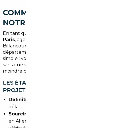
COMMENT FONCTIONNE
NOTRE ACCOMPAGNEMENT
En tant que
courtier automobile
opérant depuis
Paris
, agence la plus proche de Boulogne-
Billancourt, nous couvrons l'ensemble du
département des Hauts-de-Seine. Notre rôle est
simple : vous trouver le bon véhicule, au bon prix,
sans que vous ayez à vous déplacer ni à gérer la
moindre paperasse.
LES ÉTAPES CONCRÈTES DE VOTRE
PROJET D'IMPORT
Définition du besoin
: modèle, usage, budget,
délai — on cadre votre projet en un seul échange.
Sourcing européen
: notre réseau de partenaires
en Allemagne, Belgique et Pays-Bas identifie les