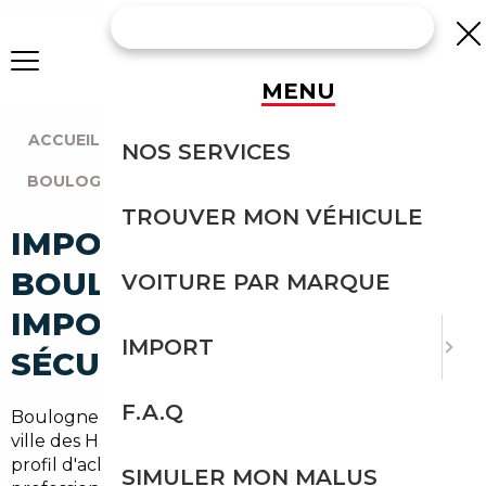
MENU
ACCUEIL
|
AGENCE PARIS
|
NOS SERVICES
BOULOGNE-BILLANCOURT (92100)
TROUVER MON VÉHICULE
IMPORT VOITURE À
BOULOGNE-BILLANCOURT :
VOITURE PAR MARQUE
IMPORTEZ EN TOUTE
IMPORT
SÉCURITÉ
F.A.Q
Boulogne-Billancourt,
120 000 habitants
, première
ville des Hauts-de-Seine hors Paris, concentre un
profil d'acheteurs automobiles exigeants : cadres,
SIMULER MON MALUS