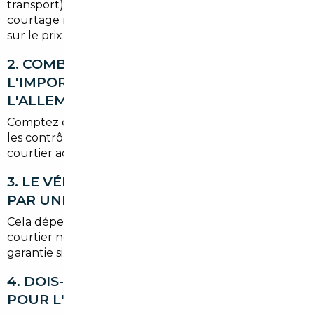
transport) et le pays d'origine. En général, les frais de
courtage restent inférieurs aux économies réalisées
sur le prix d'achat.
2. COMBIEN DE TEMPS PREND
L'IMPORTATION D'UNE VOITURE DEPUIS
L'ALLEMAGNE ?
Comptez entre 2 et 8 semaines selon la disponibilité,
les contrôles et les formalités administratives. Un
courtier accélère souvent ces étapes.
3. LE VÉHICULE IMPORTÉ EST-IL COUVERT
PAR UNE GARANTIE EN FRANCE ?
Cela dépend du vendeur et du concessionnaire. Le
courtier négocie la reprise ou une extension de
garantie si possible.
4. DOIS-JE ME DÉPLACER EN ALLEMAGNE
POUR L'ACHAT ?