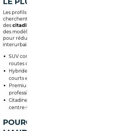
LE PLUS À INGERSHEIM
Les profils varient : familles de la plaine d'Alsace
cherchent des
SUV
pratiques, urbains privilégient
des
citadines
économes, et amateurs recherchent
des modèles
premium
ou des véhicules
hybrides
pour réduire la consommation sur les trajets
interurbains.
SUV compacts : confort et polyvalence pour
routes départementales.
Hybrides et électriques : attractifs pour trajets
courts et économies carburant.
Premium : Mercedes, BMW pour dirigeants et
professions libérales.
Citadines : pratiques pour stationnement en
centre-ville et trajets quotidiens.
POURQUOI FAIRE APPEL À UN