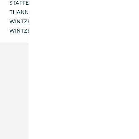
STAFFELFELDEN 68850
THANN 68800
WINTZENHEIM 68124
WINTZENHEIM 68920