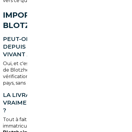
vers ce qui lui rapporte le plus.
IMPORT DE VOITURE À
BLOTZHEIM : VOS QUESTIONS
PEUT-ON IMPORTER UNE VOITURE
DEPUIS L'ALLEMAGNE OU LA SUISSE EN
VIVANT À BLOTZHEIM ?
Oui, et c'est même l'un des avantages géographiques
de Blotzheim. Votre courtier gère la recherche, les
vérifications et les formalités d'import depuis ces
pays, sans que vous ayez à vous y déplacer.
LA LIVRAISON À DOMICILE EST-ELLE
VRAIMENT POSSIBLE DEPUIS MULHOUSE
?
Tout à fait. Une fois le véhicule importé et
immatriculé, il peut être livré
à votre domicile à