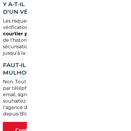
Y A-T-IL DES RISQUES LIÉS À L'ACHAT
D'UN VÉHICULE ÉTRANGER ?
Les risques existent lorsqu'on achète seul, sans
vérification ni garantie contractuelle. Passer par un
courtier professionnel
élimine ces risques : contrôle
de l'historique, vérification physique du véhicule,
sécurisation du paiement et accompagnement
jusqu'à la livraison.
FAUT-IL SE DÉPLACER À L'AGENCE DE
MULHOUSE POUR DÉMARRER ?
Non. Tout peut se faire à distance : premier contact
par téléphone ou formulaire en ligne, échanges par
email, signature électronique des documents. Si vous
souhaitez rencontrer un conseiller en face à face,
l'agence de
Mulhouse
reste facilement accessible
depuis Blotzheim.
Contacter l'agence Mulhouse