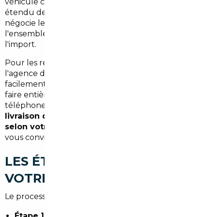
véhicule correspondant à vos critères dans un réseau
étendu de partenaires — en France et en Europe —,
négocie le prix, vérifie l'état du véhicule et gère
l'ensemble des démarches administratives liées à
l'import.
Pour les résidents de Blotzheim et du
Haut-Rhin
,
l'agence de référence est celle de
Mulhouse
,
facilement accessible. Mais la démarche peut aussi se
faire entièrement à distance : échanges par
téléphone ou en ligne, signature électronique, et
livraison du véhicule à domicile ou en agence
selon votre préférence
. Vous choisissez l'option qui
vous convient, sans contrainte de déplacement.
LES ÉTAPES CONCRÈTES DE
VOTRE IMPORT
Le processus est structuré et transparent :
Étape 1 — Cadrage du projet :
vous définissez