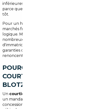
inférieures à celles du marché français — notamment
parce que les propriétaires suisses revendent plus
tôt.
Pour un habitant de Blotzheim, exploiter ces
marchés frontaliers sans intermédiaire semble
logique. Mais dans les faits, les obstacles sont
nombreux : barrière de la langue, procédures
d'immatriculation, vérification des historiques,
garanties contractuelles… La plupart des particuliers
renoncent ou, pire, font de mauvais achats.
POURQUOI PASSER PAR UN
COURTIER AUTOMOBILE À
BLOTZHEIM
Un
courtier automobile
n'est pas un vendeur. C'est
un mandataire qui travaille pour vous, pas pour le
concessionnaire. Concrètement, il recherche le