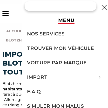
MENU
ACCUEIL
|
AGENCE MULHOUSE
|
NOS SERVICES
BLOTZHEIM (68730)
TROUVER MON VÉHICULE
IMPORT VOITURE À
BLOTZHEIM : IMPORTEZ EN
VOITURE PAR MARQUE
TOUTE SÉCURITÉ
IMPORT
Blotzheim, commune du
Haut-Rhin
d'environ
3 800
habitants
, bénéficie d'une position géographique
F.A.Q
rare : à quelques minutes de
Bâle
et à portée de
l'Allemagne, de la Suisse et de l'Alsace entière. Dans
ce triangle frontalier, le marché automobile est
SIMULER MON MALUS