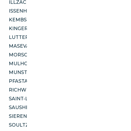
ILLZACH 68110
ISSENHEIM 68500
KEMBS 68680
KINGERSHEIM 68260
LUTTERBACH 68460
MASEVAUX-NIEDERBRUCK 68290
MORSCHWILLER-LE-BAS 68790
MULHOUSE 68200
MUNSTER 68140
PFASTATT 68120
RICHWILLER 68120
SAINT-LOUIS 68300
SAUSHEIM 68390
SIERENTZ 68510
SOULTZ-HAUT-RHIN 68360