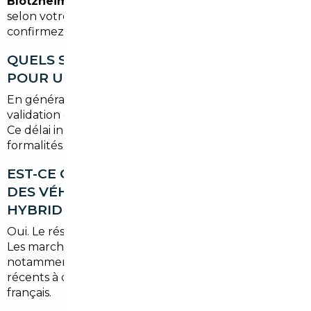
Blotzheim
ou récupéré à l'agence de Mulhouse
selon votre convenance. C'est une option que vous
confirmez au moment de la commande.
QUELS SONT LES DÉLAIS HABITUELS
POUR UN IMPORT ?
En général, comptez
4 à 8 semaines
entre la
validation de votre projet et la livraison du véhicule.
Ce délai inclut le sourcing, les vérifications, les
formalités administratives et l'acheminement.
EST-CE QUE LE COURTIER PEUT TROUVER
DES VÉHICULES ÉLECTRIQUES OU
HYBRIDES IMPORTÉS ?
Oui. Le réseau couvre tous les types de motorisation.
Les marchés allemand et néerlandais sont
notamment très fournis en véhicules électriques
récents à des tarifs intéressants pour les acheteurs
français.