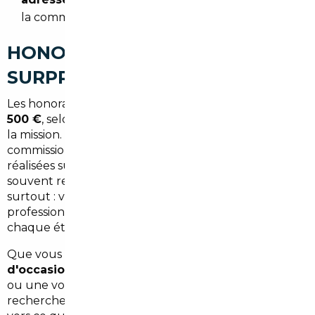
la commande.
HONORAIRES CLAIRS, SANS
SURPRISE
Les honoraires du courtier démarrent à partir de
1
500 €
, selon le type de véhicule et la complexité de
la mission. Ce montant est fixé à l'avance, sans
commission cachée. Comparé aux économies
réalisées sur le prix du véhicule, ce service est
souvent rentabilisé dès les premières semaines. Et
surtout : vous achetez en sécurité, avec un
professionnel qui engage sa responsabilité sur
chaque étape.
Que vous cherchiez une
berline allemande
d'occasion
, un SUV récent, un véhicule électrique
ou une voiture de société, le courtier adapte sa
recherche à vos besoins réels — sans vous orienter