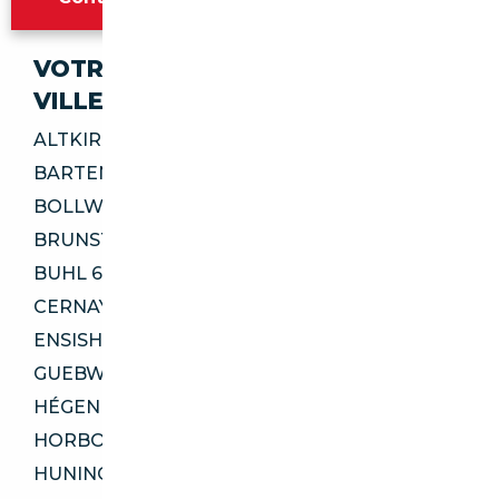
VOTRE IMPORT SÉCURISÉ DANS CES
VILLES
ALTKIRCH 68130
BARTENHEIM 68870
BOLLWILLER 68540
BRUNSTATT-DIDENHEIM 68350
BUHL 68530
CERNAY 68700
ENSISHEIM 68190
GUEBWILLER 68500
HÉGENHEIM 68220
HORBOURG-WIHR 68180
HUNINGUE 68330