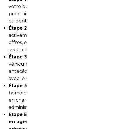
votre budget, le type de véhicule, vos critères
prioritaires. Un conseiller analyse votre demande
et identifie les marchés les plus adaptés.
Étape 2 — Sourcing :
le courtier recherche
activement les véhicules disponibles, compare les
offres, et vous présente une sélection pertinente
avec fiches techniques et historiques.
Étape 3 — Vérification et négociation :
chaque
véhicule est contrôlé (état général, kilométrage,
antécédents), et le prix est négocié directement
avec le vendeur ou le partenaire réseau.
Étape 4 — Formalités d'import :
TVA,
homologation, carte grise française — tout est pris
en charge. Vous n'avez aucune démarche
administrative à effectuer vous-même.
Étape 5 — Livraison :
le véhicule vous est remis
en agence à Mulhouse ou directement à votre
adresse à Blotzheim
, selon l'option choisie lors de