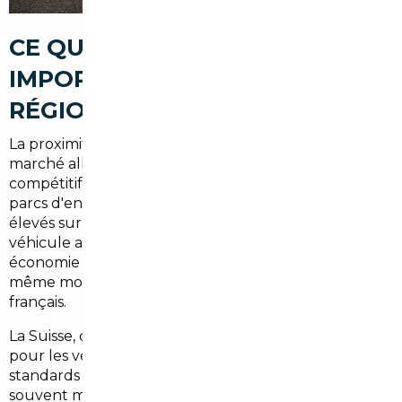
CE QUE VOUS ÉCONOMISEZ EN
IMPORTANT DEPUIS CETTE
RÉGION
La proximité avec l'Allemagne change tout. Le
marché allemand est structurellement plus
compétitif : volumes plus importants, rotation des
parcs d'entreprise plus rapide, prix catalogue moins
élevés sur de nombreux modèles premium. Un
véhicule acheté outre-Rhin peut représenter une
économie réelle de
3 000 à 8 000 €
par rapport au
même modèle proposé chez un concessionnaire
français.
La Suisse, quant à elle, est une source intéressante
pour les véhicules d'occasion haut de gamme : les
standards d'entretien y sont stricts, les kilométrages
souvent modérés, et les cotes locales parfois