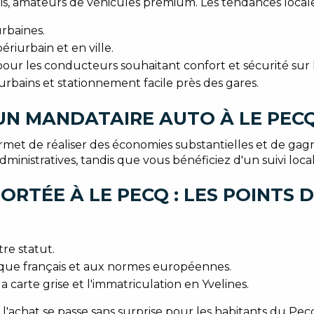
Paris, amateurs de véhicules premium. Les tendances locale
rbaines.
riurbain et en ville.
r les conducteurs souhaitant confort et sécurité sur le
bains et stationnement facile près des gares.
UN MANDATAIRE AUTO À LE PEC
met de réaliser des économies substantielles et de ga
ministratives, tandis que vous bénéficiez d'un suivi local 
RTÉE À LE PECQ : LES POINTS D
tre statut.
que français et aux normes européennes.
 carte grise et l'immatriculation en Yvelines.
ue l'achat se passe sans surprise pour les habitants du