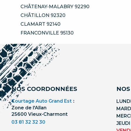
CHÂTENAY-MALABRY 92290
CHÂTILLON 92320
CLAMART 92140
FRANCONVILLE 95130
NOS COORDONNÉES
NOS
Courtage Auto Grand Est
:
LUNDI
Zone de l'Allan
MARDI
25600 Vieux-Charmont
MERCR
03 81 32 32 30
JEUDI
VENDR