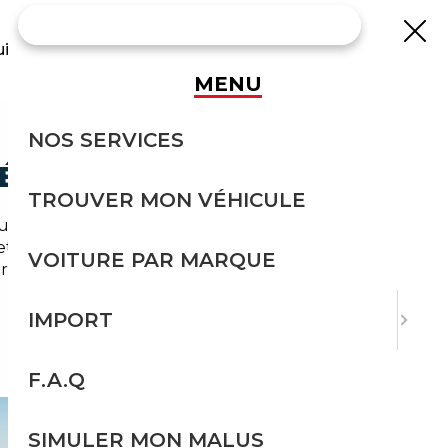
uisse
MENU
NOS SERVICES
SÉCURITÉ
TROUVER MON VÉHICULE
 les trajets vers Paris et les déplacements en
et
import occasion Le Pecq
pour dénicher
VOITURE PAR MARQUE
iser l'achat et réduire le coût global pour les
IMPORT
F.A.Q
SIMULER MON MALUS