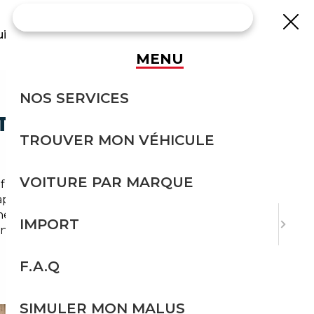
uisse
MENU
NOS SERVICES
TEZ EN TOUTE
TROUVER MON VÉHICULE
VOITURE PAR MARQUE
uencé par les navetteurs vers Paris et les
 appel à un
courtier automobile Ormesson-
herchons, négocions et sécurisons l'achat, qu'il
IMPORT
ts en ville.
F.A.Q
SIMULER MON MALUS