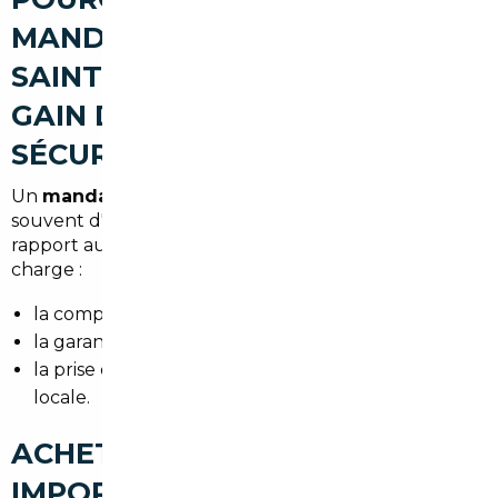
MANDATAIRE AUTO À LE PRÉ-
SAINT-GERVAIS (ÉCONOMIES,
GAIN DE TEMPS,
SÉCURISATION)
Un
mandataire auto Le Pré-Saint-Gervais
permet
souvent d'accéder à des remises significatives par
rapport au prix catalogue, tout en prenant en
charge :
la comparaison des offres européennes,
la garantie d'un traitement administratif complet,
la prise en charge logistique pour une livraison
locale.
ACHETER UNE VOITURE
IMPORTÉE À LE PRÉ-SAINT-