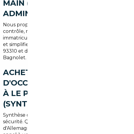
MAIN (RECHERCHE,
ADMINISTRATIF, LIVRAISON)
Nous proposons un service complet : identification,
contrôle, négociation, transport, paiement sécurisé et
immatriculation. Le suivi personnalisé réduit les délais
et simplifie l'expérience pour les conducteurs du
93310 et des communes voisines comme Pantin ou
Bagnolet.
ACHETER UNE VOITURE
D'OCCASION AU MEILLEUR PRIX
À LE PRÉ-SAINT-GERVAIS
(SYNTHÈSE)
Synthèse des bénéfices : économie, choix élargi et
sécurité. Que ce soit pour un véhicule importé
d'Allemagne ou d'un autre pays européen, faire