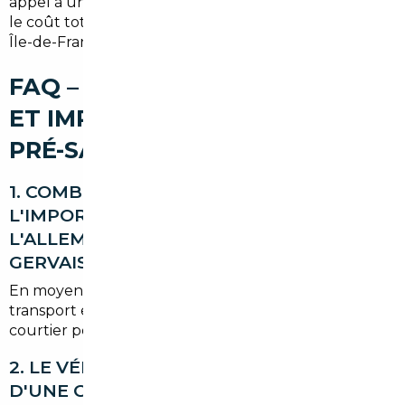
appel à un courtier ou un mandataire local optimise
le coût total et minimise les risques administratifs en
Île-de-France.
FAQ – COURTIER AUTOMOBILE
ET IMPORT DE VOITURE À LE
PRÉ-SAINT-GERVAIS
1. COMBIEN DE TEMPS PREND
L'IMPORTATION D'UNE VOITURE DEPUIS
L'ALLEMAGNE JUSQU'À LE PRÉ-SAINT-
GERVAIS ?
En moyenne 4 à 8 semaines selon les contrôles, le
transport et les formalités douanières ou fiscales. Un
courtier peut accélérer les étapes clés.
2. LE VÉHICULE IMPORTÉ BÉNÉFICIE-T-IL
D'UNE GARANTIE EN FRANCE ?