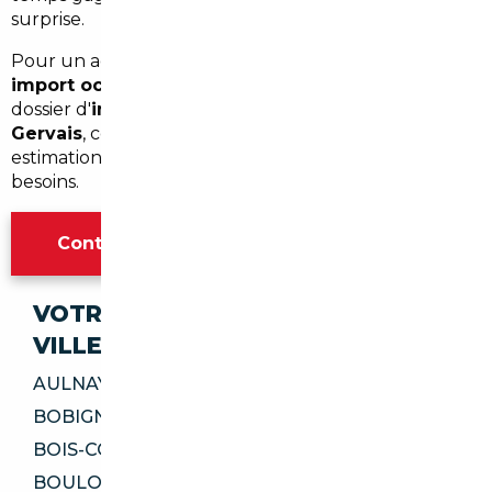
surprise.
Pour un accompagnement personnalisé pour votre
import occasion Le Pré-Saint-Gervais
ou pour un
dossier d'
import voiture Allemagne Le Pré-Saint-
Gervais
, contactez notre équipe locale pour une
estimation gratuite et un diagnostic adapté à vos
besoins.
Contacter l'agence Paris
VOTRE IMPORT SÉCURISÉ DANS CES
VILLES
AULNAY-SOUS-BOIS 93600
BOBIGNY 93000
BOIS-COLOMBES 92270
BOULOGNE-BILLANCOURT 92100