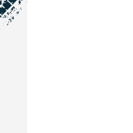
NOS COORDONNÉES
Courtage Auto Grand Est
:
Zone de l'Allan
25600 Vieux-Charmont
03 81 32 32 30
Courtage Auto Bordeaux
:
3 avenue Paul LANGEVIN
33600 PESSAC
05 25 53 07 73
Courtage Auto Paris
:
12 Avenue des Prés
78180 Montigny Le Bretonneux
01 89 71 00 37
Courtage Auto Mulhouse
: