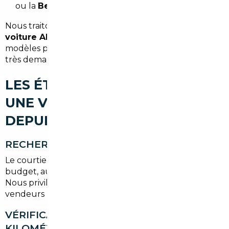
ou la
Belgique
.
Nous traitons régulièrement les dossiers d'
import
voiture Allemagne Le Pré-Saint-Gervais
pour des
modèles premium comme des compactes et SUV
très demandés par les actifs franciliens.
LES ÉTAPES POUR IMPORTER
UNE VOITURE D'OCCASION
DEPUIS LE PRÉ-SAINT-GERVAIS
RECHERCHE DU VÉHICULE
Le courtier identifie des véhicules correspondant au
budget, au kilométrage et aux options souhaitées.
Nous privilégions les annonces certifiées et les
vendeurs professionnels pour réduire les risques.
VÉRIFICATION HISTORIQUE ET
KILOMÉTRAGE