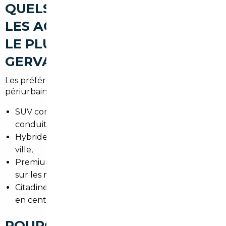
QUELS TYPES DE VOITURES
LES ACHETEURS RECHERCHENT
LE PLUS À LE PRÉ-SAINT-
GERVAIS
Les préférences reflètent les trajets urbains et
périurbains :
SUV compacts pour modularité et hauteur de
conduite,
Hybrides et compactes pour consommer moins en
ville,
Premium d'occasion pour un confort de conduite
sur les routes d'Île-de-France,
Citadines maniables pour faciliter le stationnement
en centre-ville.
POURQUOI FAIRE APPEL À UN