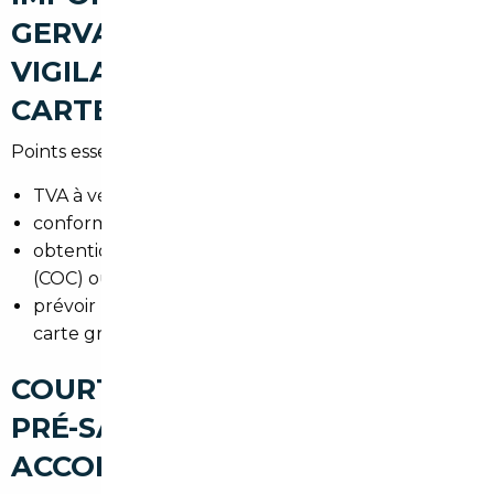
GERVAIS : LES POINTS DE
VIGILANCE (TVA, CONFORMITÉ,
CARTE GRISE)
Points essentiels :
TVA à vérifier selon le pays d'achat,
conformité au contrôle technique français,
obtention des certificats de conformité européens
(COC) ou des certificats d'immatriculation d'origine,
prévoir les démarches à la préfecture pour la
carte grise en Seine-Saint-Denis.
COURTIER AUTOMOBILE LE
PRÉ-SAINT-GERVAIS : UN
ACCOMPAGNEMENT CLÉ EN