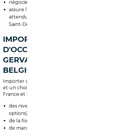
négocie les meilleurs tarifs grâce à ses contacts,
assure la conformité et les contrôles techniques
attendus par les services préfectoraux de la Seine-
Saint-Denis.
IMPORT DE VOITURES
D'OCCASION À LE PRÉ-SAINT-
GERVAIS : ALLEMAGNE,
BELGIQUE ET EUROPE
Importer offre souvent un gain financier significatif
et un choix élargi. Les différences de prix entre la
France et l'étranger viennent :
des niveaux d'équipement différents (finition et
options),
de la fiscalité locale et des primes écologiques,
de marchés très compétitifs comme l'
Allemagne