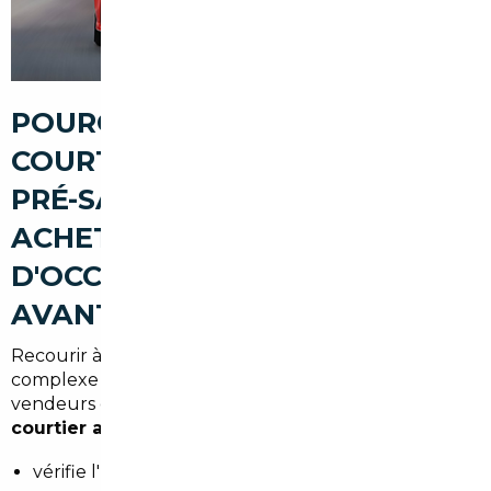
POURQUOI PASSER PAR UN
COURTIER AUTOMOBILE À LE
PRÉ-SAINT-GERVAIS POUR
ACHETER UNE VOITURE
D'OCCASION (FIABILITÉ,
AVANTAGES, SÉCURISATION)
Recourir à un courtier, c'est sécuriser une acquisition
complexe tout en bénéficiant d'un réseau de
vendeurs en Allemagne, Belgique et Europe. Un
courtier automobile Le Pré-Saint-Gervais
:
vérifie l'historique du véhicule et son kilométrage,