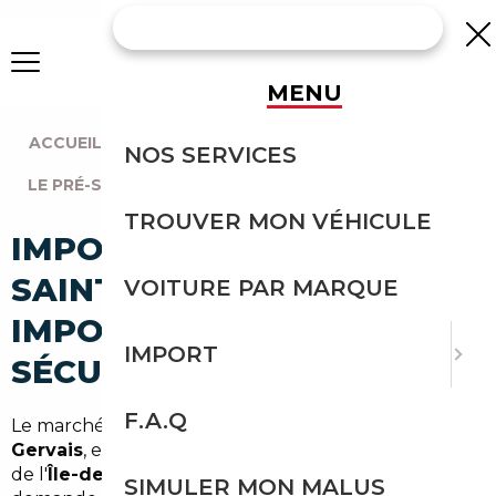
MENU
ACCUEIL
|
AGENCE PARIS
|
NOS SERVICES
LE PRÉ-SAINT-GERVAIS (93310)
TROUVER MON VÉHICULE
IMPORT VOITURE À LE PRÉ-
SAINT-GERVAIS :
VOITURE PAR MARQUE
IMPORTEZ EN TOUTE
IMPORT
SÉCURITÉ
F.A.Q
Le marché automobile autour du
Le Pré-Saint-
Gervais
, en plein cœur de la
Seine-Saint-Denis
et
de l'
Île-de-France
, se caractérise par une forte
SIMULER MON MALUS