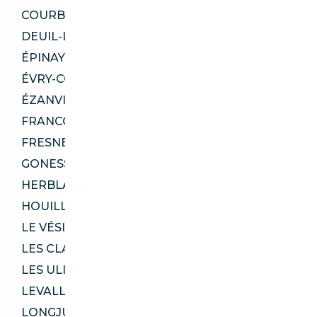
COURBEVOIE 92400
DEUIL-LA-BARRE 95170
ÉPINAY-SUR-SEINE 93800
ÉVRY-COURCOURONNES 91000
ÉZANVILLE 95460
FRANCONVILLE 95130
FRESNES 94260
GONESSE 95500
HERBLAY-SUR-SEINE 95220
HOUILLES 78800
LE VÉSINET 78110
LES CLAYES-SOUS-BOIS 78340
LES ULIS 91940
LEVALLOIS-PERRET 92300
LONGJUMEAU 91160