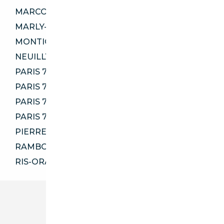
MARCOUSSIS 91460
MARLY-LE-ROI 78160
MONTIGNY-LE-BRETONNEUX 78180
NEUILLY-PLAISANCE 93360
PARIS 75008
PARIS 75009
PARIS 75010
PARIS 75011
PIERRELAYE 95220
RAMBOUILLET 78120
RIS-ORANGIS 91130