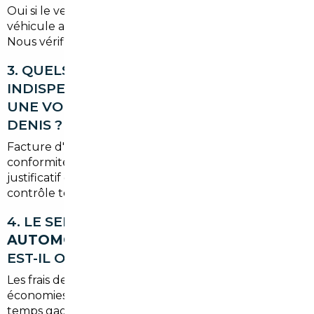
Oui si le vendeur propose une garantie ou si le
véhicule a une garantie constructeur transférable.
Nous vérifions toujours les conditions avant l'achat.
3. QUELS DOCUMENTS SONT
INDISPENSABLES POUR IMMATRICULER
UNE VOITURE IMPORTÉE EN SEINE-SAINT-
DENIS ?
Facture d'achat, certificat de cession, certificat de
conformité (COC) ou document équivalent,
justificatif de paiement de la TVA si applicable,
contrôle technique à jour.
4. LE SERVICE D'UN
COURTIER
AUTOMOBILE LE PRÉ-SAINT-GERVAIS
EST-IL ONÉREUX ?
Les frais de courtage sont souvent compensés par les
économies réalisées à l'achat et par la valeur du
temps gagné. Nous proposons des devis clairs et sans