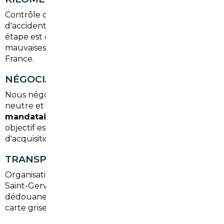
Contrôle des factures d'entretien, des rapports
d'accident et des bases officielles européennes. Cette
étape est cruciale pour sécuriser l'achat et éviter les
mauvaises surprises à l'immatriculation en Île-de-
France.
NÉGOCIATION ET ACHAT
Nous négocions le prix, organise une inspection
neutre et gérons les paiements sécurisés. Pour un
mandataire auto Le Pré-Saint-Gervais
, notre
objectif est de garantir le meilleur coût total
d'acquisition.
TRANSPORT ET IMMATRICULATION
Organisation du transport sécurisé jusqu'à Le Pré-
Saint-Gervais, prise en charge des démarches de
dédouanement si besoin, TVA et obtention de la
carte grise locale.