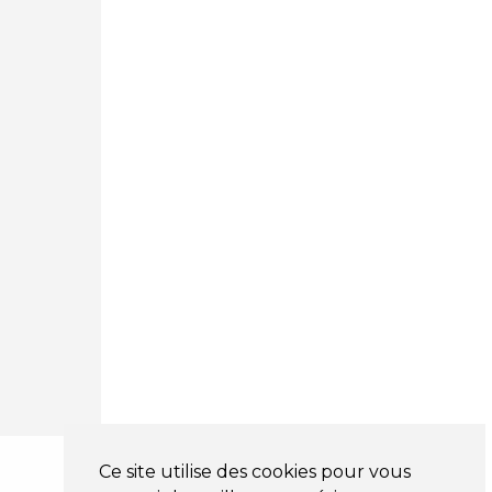
62, Rue Jacques Mugnier
Mulhouse 68200
03 81 32 32 30
Mentions légales
CGV
NOS HORAIRES
LUNDI : 9H00 - 18H00
MARDI : 9H00 - 18H00
MERCREDI : 9H00 - 18H00
JEUDI : 9H00 - 18H00
VENDREDI : 9H00 - 18H00
SAMEDI : 9H00 - 12H00
DIMANCHE : FERMÉ
Ce site utilise des cookies pour vous