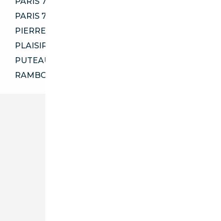
PARIS 75013
PARIS 75015
PIERRELAYE 95480
PLAISIR 78370
PUTEAUX 92800
RAMBOUILLET 78120