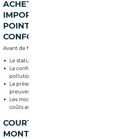
ACHETER UNE VOITURE
IMPORTÉE À MONTGERON : LES
POINTS DE VIGILANCE (TVA,
CONFORMITÉ, CARTE GRISE)
Avant de finaliser l'achat, vérifiez :
Le statut TVA du vendeur et la TVA due en France
La conformité aux normes françaises (feux,
pollution)
La présence des documents originaux et des
preuves d'entretien
Les modalités d'immatriculation en Essonne et les
coûts associés
COURTIER AUTOMOBILE
MONTGERON : UN