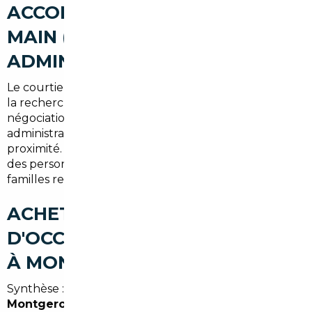
ACCOMPAGNEMENT CLÉ EN
MAIN (RECHERCHE,
ADMINISTRATIF, LIVRAISON)
Le courtier propose un service complet comprenant
la recherche personnalisée, l'inspection technique, la
négociation, l'organisation du transport et la gestion
administrative jusqu'à la livraison à Montgeron ou à
proximité. Ce service est particulièrement apprécié
des personnes travaillant à Paris, en banlieue ou des
familles recherchant un véhicule fiable rapidement.
ACHETER UNE VOITURE
D'OCCASION AU MEILLEUR PRIX
À MONTGERON (SYNTHÈSE)
Synthèse : recourir à un
courtier automobile
Montgeron
ou à un
mandataire auto Montgeron