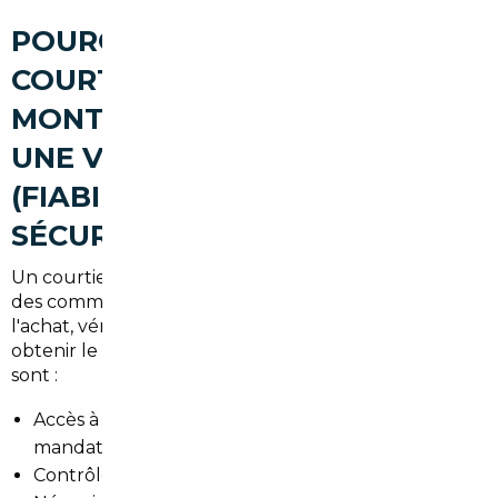
POURQUOI PASSER PAR UN
COURTIER AUTOMOBILE À
MONTGERON POUR ACHETER
UNE VOITURE D'OCCASION
(FIABILITÉ, AVANTAGES,
SÉCURISATION)
Un courtier local connaît le marché de Montgeron et
des communes alentours. Son rôle est de sécuriser
l'achat, vérifier l'historique et négocier pour vous
obtenir le meilleur prix. Les avantages principaux
sont :
Accès à un réseau européen de vendeurs et
mandataires
Contrôle technique et historique rigoureux