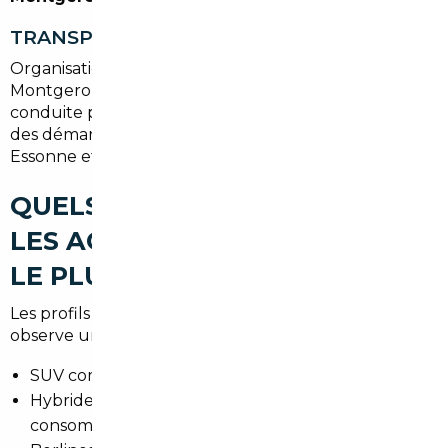
TRANSPORT ET IMMATRICULATION
Organisation du rapatriement du véhicule jusqu'à
Montgeron, choix entre transport routier ou
conduite par un professionnel, puis prise en charge
des démarches pour obtenir la carte grise en
Essonne et régler la TVA si applicable.
QUELS TYPES DE VOITURES
LES ACHETEURS RECHERCHENT
LE PLUS À MONTGERON
Les profils varient selon les usages locaux. On
observe une forte demande pour :
SUV compacts pour les familles
Hybrides et hybrides rechargeables pour limiter la
consommation en zone urbaine