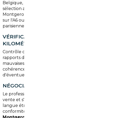
Belgique, Luxembourg ou Espagne et propose une
sélection adaptée aux besoins de mobilité des
Montgeronnais, que ce soit pour le trajet quotidien
sur l'A6 ou pour des déplacements en région
parisienne.
VÉRIFICATION HISTORIQUE ET
KILOMÉTRAGE
Contrôle des factures, du carnet d'entretien, et des
rapports de contrôle technique afin d'éviter les
mauvaises surprises. Le courtier vérifie également la
cohérence du kilométrage et recherche
d'éventuelles altérations.
NÉGOCIATION ET ACHAT
Le professionnel négocie le prix, les conditions de
vente et s'occupe des échanges contractuels en
langue étrangère si nécessaire. Il veille à la
conformité des documents pour l'
import occasion
Montgeron
.