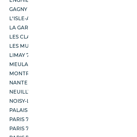
ENGHIEN-LES-BAINS 95880
GAGNY 93220
L'ISLE-ADAM 95290
LA GARENNE-COLOMBES 92250
LES CLAYES-SOUS-BOIS 78340
LES MUREAUX 78130
LIMAY 78520
MEULAN-EN-YVELINES 78250
MONTROUGE 92120
NANTERRE 92000
NEUILLY-SUR-SEINE 92200
NOISY-LE-GRAND 93160
PALAISEAU 91120
PARIS 75006
PARIS 75012