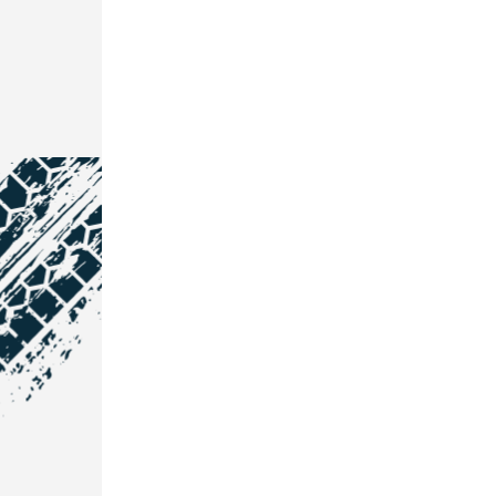
NOS COORDONNÉES
Courtage Auto Grand Est
:
Zone de l'Allan
25600 Vieux-Charmont