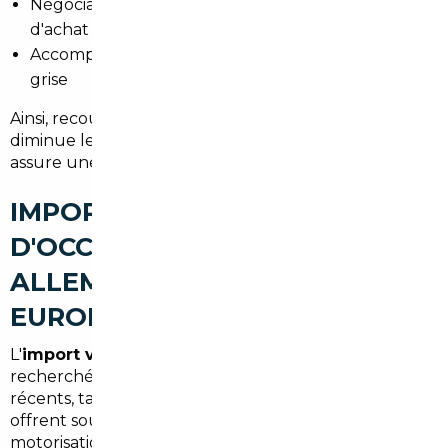
Négociation professionnelle pour réduire le prix
d'achat
Accompagnement administratif jusqu'à la carte
grise
Ainsi, recourir à un
courtier automobile Montgeron
diminue les risques liés aux achats transfrontaliers et
assure une transaction transparente.
IMPORT DE VOITURES
D'OCCASION À MONTGERON :
ALLEMAGNE, BELGIQUE ET
EUROPE
L'
import voiture Allemagne Montgeron
est très
recherché pour les véhicules premium et diesel
récents, tandis que la Belgique et les Pays-Bas
offrent souvent des citadines et des petites
motorisations à bon prix. Les différences de prix