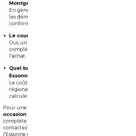
Montgeron?
En général, compter entre 2 et 6 semaines selon
les démarches administratives, le transport et la
conformité technique.
Le courtier garantit-il l'état du véhicule?
Oui, un courtier sérieux réalise une inspection
complète et fournit un rapport détaillé avant
l'achat.
Quel budget prévoir pour l'immatriculation en
Essonne?
Le coût dépend de la puissance fiscale, des taxes
régionales et des frais de dossier. Le courtier
calcule une estimation précise en amont.
Pour une estimation personnalisée d'
import
occasion Montgeron
ou une prise en charge
complète par un
courtier automobile Montgeron
,
contactez un professionnel local qui connaît
l'Essonne et la région Île-de-France.