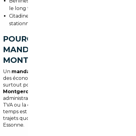
Berlines et premium allemandes importées pour
le long trajet
Citadines économiques pour les trajets en ville et
stationnement facile
POURQUOI FAIRE APPEL À UN
MANDATAIRE AUTO À
MONTGERON
Un
mandataire auto Montgeron
permet de réaliser
des économies substantielles sur le prix d'achat,
surtout pour l'
import voiture Allemagne
Montgeron
. Il prend en charge les démarches
administratives et réduit le risque d'erreur pour la
TVA ou la conformité technique. En outre, le gain de
temps est important pour les habitants ayant des
trajets quotidiens vers Paris ou les zones d'activité en
Essonne.