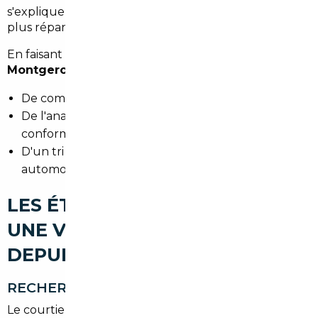
s'expliquent par la TVA, l'offre locale et les options
plus répandues selon les pays.
En faisant appel à un service d'
import occasion
Montgeron
, vous bénéficiez :
De comparaisons de prix pays par pays
De l'analyse des coûts totaux (transport, taxes,
conformité)
D'un tri sur les modèles recherchés par les
automobilistes d'Île-de-France
LES ÉTAPES POUR IMPORTER
UNE VOITURE D'OCCASION
DEPUIS MONTGERON
RECHERCHE DU VÉHICULE
Le courtier cible les annonces fiables en Allemagne,