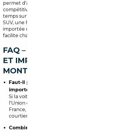
permet d'accéder à des offres européennes
compétitives, de sécuriser l'achat et de gagner du
temps sur les démarches. Que vous cherchiez un
SUV, une hybride économique ou une berline
importée d'Allemagne, l'accompagnement local
facilite chaque étape.
FAQ – COURTIER AUTOMOBILE
ET IMPORT DE VOITURE À
MONTGERON
Faut-il payer la TVA pour une voiture
importée?
Si la voiture est vendue par un professionnel dans
l'Union européenne et n'a pas été immatriculée en
France, la TVA peut être due en France. Le
courtier aide à clarifier ce point.
Combien de temps prend l'importation jusqu'à