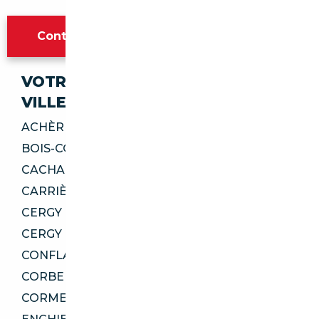
Contacter l'agence Paris
VOTRE IMPORT SÉCURISÉ DANS CES
VILLES
ACHÈRES 78260
BOIS-COLOMBES 92270
CACHAN 94230
CARRIÈRES-SUR-SEINE 78420
CERGY 95000
CERGY 95800
CONFLANS-SAINTE-HONORINE 78700
CORBEIL-ESSONNES 91100
CORMEILLES-EN-PARISIS 95240