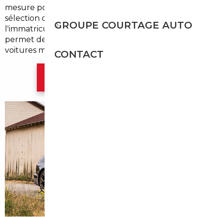
mesure pour l'
import occasion Montgeron
, de la
sélection des véhicules jusqu'à la livraison et
GROUPE COURTAGE AUTO
l'immatriculation. Faire appel à un expert local
permet de gagner du temps et d'accéder à des
voitures mieux tarifées depuis l'Europe.
CONTACT
Contacter l'agence Paris