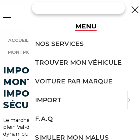
MENU
ACCUEIL
|
AGENCE PARIS
|
NOS SERVICES
MONTMORENCY (95160)
TROUVER MON VÉHICULE
IMPORT VOITURE À
MONTMORENCY :
VOITURE PAR MARQUE
IMPORTEZ EN TOUTE
IMPORT
SÉCURITÉ
F.A.Q
Le marché automobile autour de Montmorency, en
plein Val-d'Oise (95) et à proximité de Paris, est
dynamique : entre navetteurs qui empruntent la
SIMULER MON MALUS