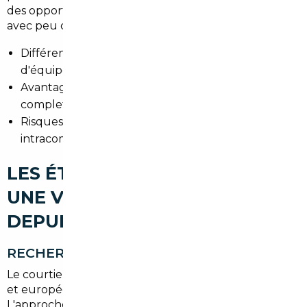
des opportunités pour des citadines et compactes
avec peu de kilomètres.
Différences de prix : modèles comparables, niveaux
d'équipements et taxes locales.
Avantages : historique d'entretien souvent
complet, large disponibilité de véhicules récents.
Risques maîtrisés via un courtier : conformité, TVA
intracommunautaire, contrôle technique.
LES ÉTAPES POUR IMPORTER
UNE VOITURE D'OCCASION
DEPUIS MONTMORENCY
RECHERCHE DU VÉHICULE
Le courtier parcourt les marchés allemands, belges
et européens pour proposer des annonces vérifiées.
L'approche est ciblée : SUV familiaux, hybrides