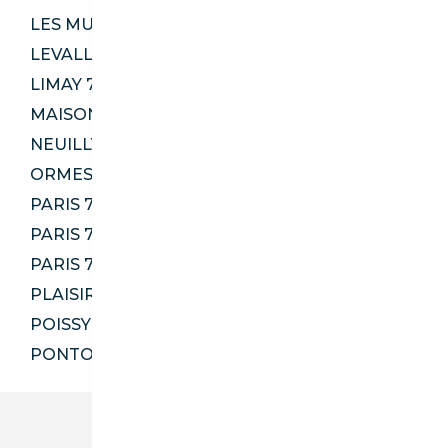
LES MUREAUX 78130
LEVALLOIS-PERRET 92300
LIMAY 78520
MAISONS-LAFFITTE 78600
NEUILLY-SUR-MARNE 93330
ORMESSON-SUR-MARNE 94490
PARIS 75001
PARIS 75012
PARIS 75019
PLAISIR 78370
POISSY 78300
PONTOISE 95300