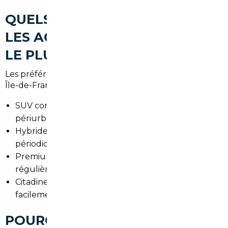
QUELS TYPES DE VOITURES
LES ACHETEURS RECHERCHENT
LE PLUS À MONTMORENCY
Les préférences reflètent la diversité des besoins en
Île-de-France :
SUV compacts pour les familles et pour les trajets
périurbains.
Hybrides pour réduire la consommation en trajets
périodiques et en zones à faibles émissions.
Premium pour les cadres se déplaçant
régulièrement vers Paris.
Citadines maniables pour circuler et se garer
facilement en centre-ville.
POURQUOI FAIRE APPEL À UN