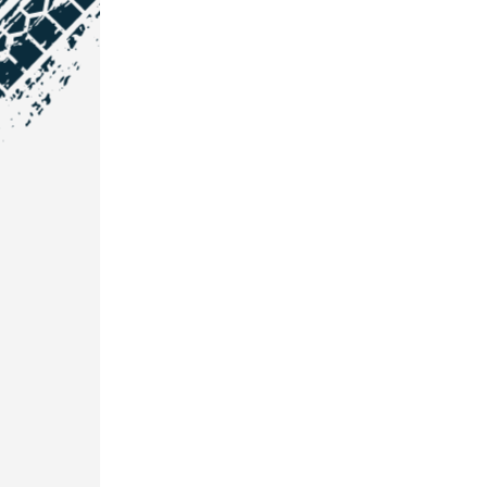
NOS COORDONNÉES
Courtage Auto Grand Est
:
Zone de l'Allan
25600 Vieux-Charmont
03 81 32 32 30
Courtage Auto Bordeaux
:
3 avenue Paul LANGEVIN
33600 PESSAC
05 25 53 07 73
Courtage Auto Paris
:
12 Avenue des Prés
78180 Montigny Le Bretonneux
01 89 71 00 37