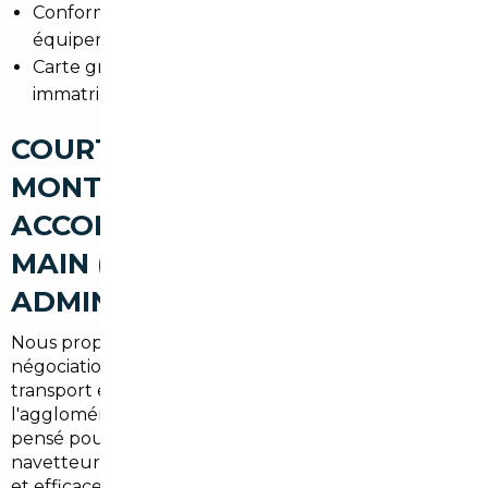
Conformité : contrôle des normes françaises (CO2,
équipement) et des documents d'origine.
Carte grise : papier essentiel, démarches pour
immatriculation en Val-d'Oise (95).
COURTIER AUTOMOBILE
MONTMORENCY : UN
ACCOMPAGNEMENT CLÉ EN
MAIN (RECHERCHE,
ADMINISTRATIF, LIVRAISON)
Nous proposons un service complet : prospection,
négociation, vérifications techniques, organisation du
transport et suivi administratif jusqu'à la livraison dans
l'agglomération de Montmorency. Le parcours est
pensé pour les habitants du Val-d'Oise et les
navetteurs franciliens souhaitant une solution sûre
et efficace.