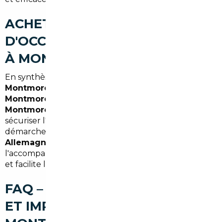
ACHETER UNE VOITURE
D'OCCASION AU MEILLEUR PRIX
À MONTMORENCY (SYNTHÈSE)
En synthèse, passer par un
courtier automobile
Montmorency
ou un
mandataire auto
Montmorency
pour un
import occasion
Montmorency
revient à optimiser son budget,
sécuriser l'achat et gagner du temps sur les
démarches. Que vous visiez un
import voiture
Allemagne Montmorency
ou une offre belge,
l'accompagnement professionnel réduit les risques
et facilite la mise en circulation en Île-de-France.
FAQ – COURTIER AUTOMOBILE
ET IMPORT DE VOITURE À