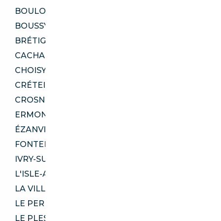
BOULOGNE-BILLANCOURT 92100
BOUSSY-SAINT-ANTOINE 91800
BRÉTIGNY-SUR-ORGE 91220
CACHAN 94230
CHOISY-LE-ROI 94600
CRÉTEIL 94000
CROSNE 91560
ERMONT 95120
ÉZANVILLE 95460
FONTENAY-AUX-ROSES 92260
IVRY-SUR-SEINE 94200
L'ISLE-ADAM 95290
LA VILLE-DU-BOIS 91620
LE PERREUX-SUR-MARNE 94170
LE PLESSIS-BOUCHARD 95130