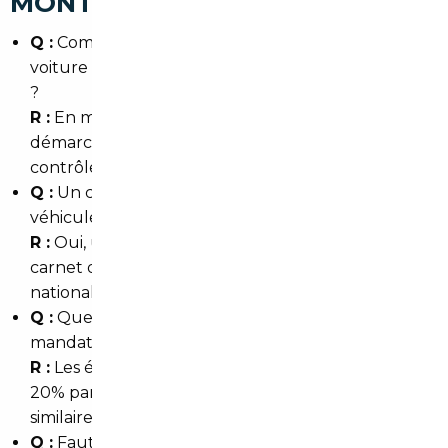
MONTMORENCY
Q :
Combien de temps prend l'importation d'une
voiture depuis l'Allemagne jusqu'à Montmorency
?
R :
En moyenne 3 à 6 semaines selon les
démarches administratives, le transport et le
contrôle technique éventuel.
Q :
Un courtier peut-il garantir l'historique du
véhicule ?
R :
Oui, un courtier sérieux vérifie les factures, le
carnet d'entretien et les bases de données
nationales et européennes.
Q :
Quelles économies en faisant appel à un
mandataire à Montmorency ?
R :
Les économies varient, souvent entre 5% et
20% par rapport aux prix locaux pour des modèles
similaires, surtout pour les allemands et premiums.
Q :
Faut-il venir à Montmorency pour la livraison ?