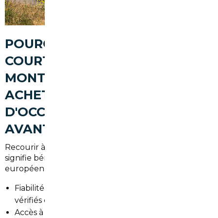
POURQUOI PASSER PAR UN
COURTIER AUTOMOBILE À
MONTMORENCY POUR
ACHETER UNE VOITURE
D'OCCASION (FIABILITÉ,
AVANTAGES, SÉCURISATION)
Recourir à un
courtier automobile Montmorency
signifie bénéficier d'une expertise locale et
européenne. Les avantages :
Fiabilité des transactions grâce à des partenaires
vérifiés en France et à l'étranger.
Accès à un large parc de véhicules : kilométrages