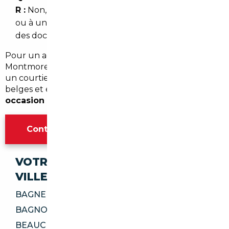
R :
Non, la livraison peut être organisée à domicile
ou à un point de rendez-vous proche, avec remise
des documents et explications sur l'entretien.
Pour un accompagnement personnalisé autour de
Montmorency (Val-d'Oise, Île-de-France), contactez
un courtier local qui maîtrise les marchés allemands,
belges et européens pour assurer un
import
occasion Montmorency
sans mauvaise surprise.
Contacter l'agence Paris
VOTRE IMPORT SÉCURISÉ DANS CES
VILLES
BAGNEUX 92220
BAGNOLET 93170
BEAUCHAMP 95250