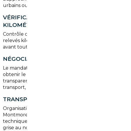
urbains ou berlinres premium selon le besoin.
VÉRIFICATION HISTORIQUE ET
KILOMÉTRAGE
Contrôle du carnet d'entretien, des factures et des
relevés kilométriques. Les anomalies sont signalées
avant toute négociation.
NÉGOCIATION ET ACHAT
Le mandataire négocie au nom de l'acheteur pour
obtenir le meilleur prix, tout en garantissant la
transparence des coûts (prix d'achat, frais de
transport, taxes).
TRANSPORT ET IMMATRICULATION
Organisation du transport sécurisé jusqu'à
Montmorency, formalités d'importation, contrôle
technique français si nécessaire et demande de carte
grise au nom de l'acheteur.