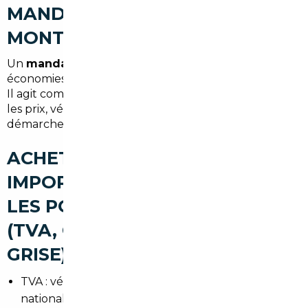
MANDATAIRE AUTO À
MONTMORENCY
Un
mandataire auto Montmorency
permet des
économies sensibles et un gain de temps important.
Il agit comme intermédiaire professionnel, négocie
les prix, vérifie l'historique et prend en charge les
démarches administratives.
ACHETER UNE VOITURE
IMPORTÉE À MONTMORENCY :
LES POINTS DE VIGILANCE
(TVA, CONFORMITÉ, CARTE
GRISE)
TVA : vérifier le régime (intracommunautaire ou
national) et les justificatifs.