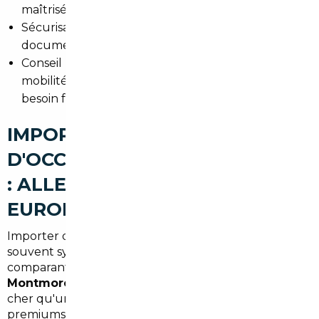
maîtrisés, historiques complets.
Sécurisation administrative : contrôle des
documents, gestion de la TVA et de la conformité.
Conseil personnalisé selon les habitudes de
mobilité en Île-de-France (trajets domicile-travail,
besoin familial, stationnement en centre-ville).
IMPORT DE VOITURES
D'OCCASION À MONTMORENCY
: ALLEMAGNE, BELGIQUE ET
EUROPE
Importer depuis l'Allemagne ou la Belgique est
souvent synonyme d'économie et de choix. En
comparant les offres, un
import voiture Allemagne
Montmorency
peut coûter significativement moins
cher qu'un achat local, surtout pour les modèles
premiums et bien équipés. La Belgique offre aussi