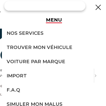
e
MENU
SUV POUR
NOS SERVICES
TROUVER MON VÉHICULE
FORT
VOITURE PAR MARQUE
. Entre technologies de pointe, fiabilité
IMPORT
 véhicule premium durable.
E VOITURE À IMPORTER ?
|
F.A.Q
 SUV POUR VOYAGER EN CONFORT
SIMULER MON MALUS