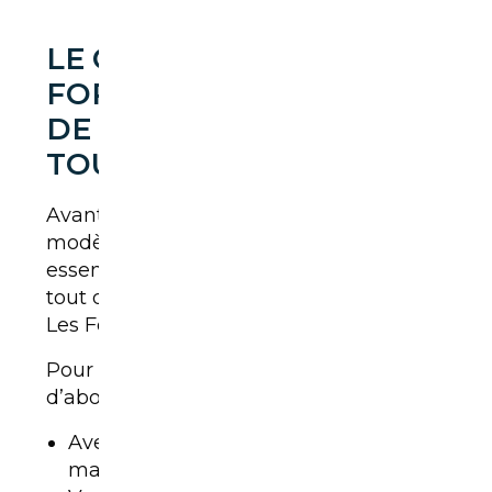
LE CHOIX D’UN SUV
FORD : UNE QUESTION
DE BESOINS AVANT
TOUT
Avant de désigner un « meilleur »
modèle, il faut se souvenir d’une chose
essentielle : un SUV idéal dépend avant
tout de
l’usage que vous allez en faire
.
Les Ford ne font pas exception.
Pour choisir correctement, posez-vous
d’abord ces questions :
Avez-vous besoin d’un SUV compact
maniable en ville ?