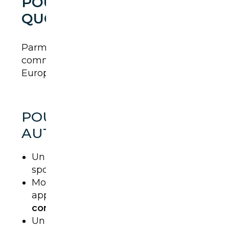
POUR UNE UTILISATION
QUOTIDIENNE
Parmi les SUV Ford, le
Puma
s’impose
comme l’un des plus populaires en
Europe, et ce n’est pas un hasard.
POURQUOI IL PLAÎT
AUTANT ?
Un
design dynamique
bien plus
sportif que les autres SUV urbains.
Moteur EcoBoost mild-hybrid très
apprécié pour son efficacité et sa
consommation contenue
.
Un
comportement routier
vraiment