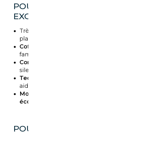
POURQUOI C’EST UN
EXCELLENT CHOIX ?
Très
spacieux
, notamment aux
places arrière
Coffre généreux
, parfait pour une
famille
Confort
de roulage haut niveau,
silence et douceur
Technologie
moderne, écrans et
aides à la conduite bien intégrées
Motorisations
hybrides
économiques
POUR QUI ?