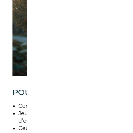
POUR QUI ?
Conducteurs urbains
Jeunes familles sans gros besoins
d’espace
Ceux qui cherchent un SUV