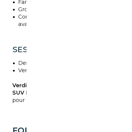
Familles
Gros rouleurs
Conducteurs recherchant le confort
avant tout
SES LIMITES
Design consensuel
Version PHEV un peu plus chère
Verdict
: Le Kuga est probablement
le
SUV Ford le plus équilibré
. Un choix sûr
pour 90 % des acheteurs.
FORD EXPLORER : LE