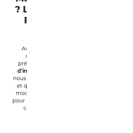
? LE GUIDE COMPLET
POUR CHOISIR LE
BON MODÈLE
Avant de plonger dans cet article,
n’hésitez pas à consulter notre
précédent sujet : «
Est-il intéressant
d’importer une Ford ?
», dans lequel
nous analysons les avantages financiers
et qualitatifs d’aller chercher certains
modèles à l’étranger. Une lecture utile
pour comprendre pourquoi les SUV
Ford
connaissent un tel
succès
sur le
marché européen.