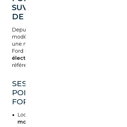
SUV ÉLECTRIQUE HAUT
DE GAMME
Depuis la montée en puissance des
modèles électriques, Ford a développé
une nouvelle version européenne du
Ford
Explorer
EV, un
SUV 100 %
électrique
conçu pour rivaliser avec les
références du segment.
SES
POINTS
FORTS
Look
massif
et
moderne
, très