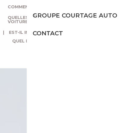
COMMENT IMPORTER UNE VOITURE FACILEMENT ?
|
GROUPE COURTAGE AUTO
QUELLES SONT LES MEILLEURES MARQUES DE
VOITURE À IMPORTER ?
CONTACT
|
EST-IL INTÉRESSANT D’IMPORTER UNE FORD ?
|
QUEL EST LE MEILLEUR SUV FORD ?