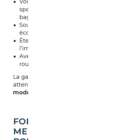
Voulez-vous un modèle familial
spacieux pour transporter enfants et
bagages ?
Souhaitez-vous un moteur
économique, hybride ou électrique ?
Êtes-vous sensible au style ou à
l’image sportive ?
Avez-vous besoin d’un vrai confort
routier pour de longs trajets ?
La gamme Ford couvre ces différentes
attentes.
Voici un décryptage détaillé,
modèle par modèle.
FORD PUMA : LE
MEILLEUR SUV COMPACT