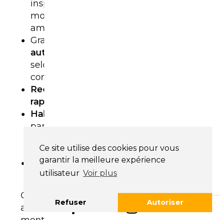
inspiré des
modèles
américains
Grande
autonomie
selon la
configuration
Recharge
rapide
efficace
Habitabilité
parfaite pour
une famille
Ce site utilise des cookies pour vous
nombreuse
garantir la meilleure expérience
Confort
utilisateur
Voir plus
remarquable
C’est un SUV
Refuser
Autoriser
ambitieux, qui
montre la volonté