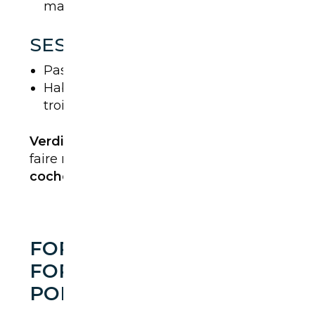
maniable, économique et moderne
SES LIMITES
Pas de version électrique
Habitabilité arrière un peu juste pour
trois adultes
Verdict
: Pour le
quotidien
, difficile de
faire mieux dans cette taille.
Le Puma
coche presque toutes les cases.
FORD KUGA : LE SUV
FORD LE PLUS
POLYVALENT