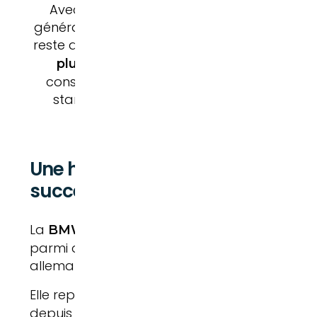
Avec plus de 50 ans de carrière et plusieu
générations devenues emblématiques, la Sér
reste aujourd’hui l’une des
voitures premium
. Elle est souven
plus vendues au monde
considérée comme le modèle qui a défini l
standards de la berline sportive moderne
Une histoire intimement liée au
succès de BMW
La
n’est pas seulement un mod
BMW Série 3
parmi d’autres dans la gamme du construct
allemand.
Elle représente
le cœur de l’identité
BMW
depuis plusieurs décennies.