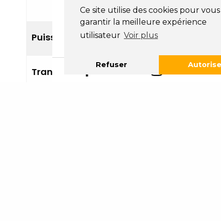
rechargeable
Ce site utilise des cookies pour vous
garantir la meilleure expérience
utilisateur
Voir plus
Puissance
De 150 à 530 ch
Refuser
Autorise
Transmission
Propulsion ou xDrive
Boîte
Automatique 8 rapport
0 à 100 km/h
De 8,6 s à 3,5 s
Volume de
480 litres
coffre