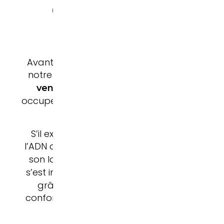
définit le standard du
segment premium
Avant d’aller plus loin, n’hésitez pas à consu
notre article
Quel est le modèle BMW le p
pour découvrir pourquoi la Série 
vendu ?
occupe une place si particulière dans l’histoi
la marque bavaroise.
S’il existe un modèle qui résume parfaitem
l’ADN de BMW, c’est bien la
. De
BMW Série 3
son lancement en
, cette berline prem
1975
s’est imposée comme une
référence mondi
grâce à un équilibre rarement égalé entr
confort, performances, technologie et plaisi
conduite.