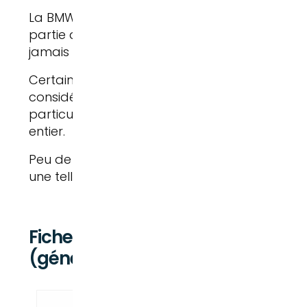
La BMW M3, dérivée de la Série 3, fait égalem
partie des voitures sportives les plus célèbre
jamais produites.
Certaines versions M3 E30 sont aujourd'hui
considérées comme des modèles de collecti
particulièrement recherchés dans le monde
entier.
Peu de berlines peuvent se targuer d'avoir la
une telle empreinte dans l'histoire automobile
Fiche technique BMW Série 3 Berl
(génération actuelle)