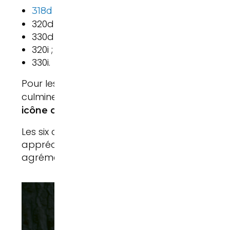
;
318d
320d ;
330d ;
320i ;
330i.
Pour les amateurs de
, la ga
performances
culmine avec la célèbre
, véritable
BMW M3
.
icône des berlines sportives
Les six cylindres BMW restent particulièremen
appréciés pour leur souplesse, leur fiabilité et
agrément de conduite.