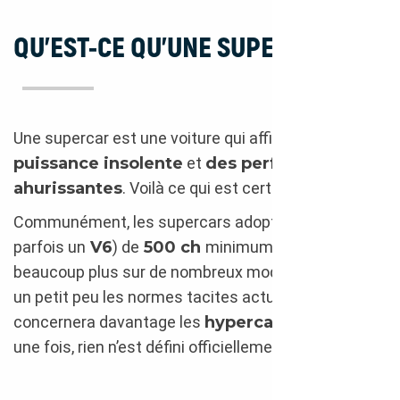
QU’EST-CE QU’UNE SUPERCAR ?
Une supercar est une voiture qui affiche
une
puissance insolente
et
des performances
ahurissantes
. Voilà ce qui est certain.
Communément, les supercars adoptent un
V8
(ou
parfois un
V6
) de
500 ch
minimum, mais
beaucoup plus sur de nombreux modèles. Ce sont
un petit peu les normes tacites actuelles. Le
V12
concernera davantage les
hypercars
, mais encore
une fois, rien n’est défini officiellement.