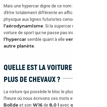
Mais une hypercar digne de ce nom se doit aussi
d’être totalement différente en affichant un
physique aux lignes futuristes censées
booster
l’aérodynamisme
. Si la supercar reste une
voiture de sport qui ne passe pas inaperçu,
l’hypercar
semble quant à elle
venir d’une
autre planète
.
QUELLE EST LA VOITURE QUI A LE
PLUS DE CHEVAUX ?
La voiture qui possède le bloc le plus puissant à
l’heure où nous écrivons ces mots est la
Bugatti
Bolide
et son
W16
de
8.0 l
avec
quadruple