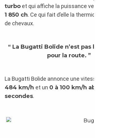
turbo
et qui affiche la puissance vertigineuse de
1 850 ch
. Ce qui fait d’elle la thermique qui a le plus
de chevaux.
“ La Bugatti Bolide n’est pas homologuée
pour la route. ”
La Bugatti Bolide annonce une vitesse de pointe de
484 km/h
et un
0 à 100 km/h abattu en 2,2
secondes
.
Bugatti Bolide Concept 2020