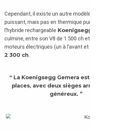
Cependant, il existe un autre modèle encore plus
puissant, mais pas en thermique pure. Il s’agit de
l’hybride rechargeable
Koenigsegg Gemera
qui
culmine, entre son V8 de 1 500 ch et ses deux
moteurs électriques (un à l’avant et un à l’arrière) à
2 300 ch
.
“ La Koenigsegg Gemera est un coupé 4
places, avec deux sièges arrière plutôt
généreux. ”
Koenigsegg Gemera 2021