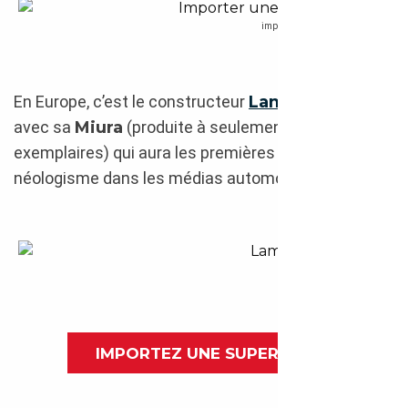
import Ford Mustang Shelby GT35
En Europe, c’est le constructeur
Lamborghini
avec sa
Miura
(produite à seulement 764
exemplaires) qui aura les premières faveurs de ce
néologisme dans les médias automobiles.
Lamborghini Miura SVR 1976
IMPORTEZ UNE SUPERCAR