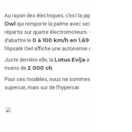
Au rayon des électriques, c’est la japonaise
Aspark
Owl
qui remporte la palme avec ses
2 012 ch
répartis sur quatre électromoteurs. Capable
d’abattre le
0 à 100 km/h en 1,69 seconde
,
l’Apsark Owl affiche une autonomie de 450 km.
Juste derrière elle, la
Lotus Evija
affiche pas
moins de
2 000 ch
.
Pour ces modèles, nous ne sommes plus sur de la
supercar, mais sur de l’hypercar.
Aspark Owl 2019