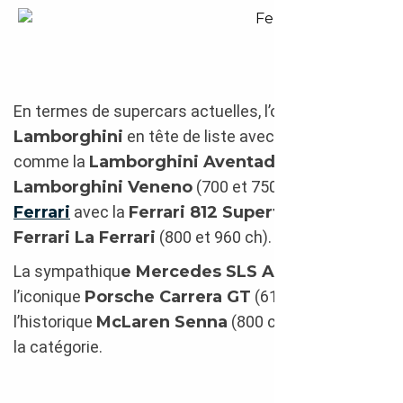
Ferrari 812 Superfast 2018
En termes de supercars actuelles, l’on va retrouver
Lamborghini
en tête de liste avec des modèles
comme la
Lamborghini Aventador
ou la
Lamborghini Veneno
(700 et 750 ch), ou encore
Ferrari
avec la
Ferrari 812 Superfast
ou la
Ferrari La Ferrari
(800 et 960 ch).
La sympathiqu
e Mercedes SLS AMG
(571 ch),
l’iconique
Porsche Carrera GT
(612 ch) ou encore
l’historique
McLaren Senna
(800 ch) diversifient
la catégorie.