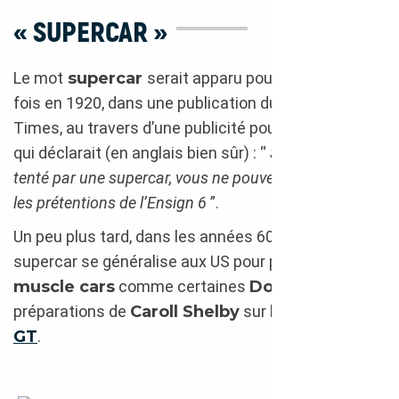
« SUPERCAR »
Le mot
supercar
serait apparu pour la première
fois en 1920, dans une publication du journal The
Times, au travers d’une publicité pour l’
Ensign 6
qui déclarait (en anglais bien sûr) : “
Si vous êtes
tenté par une supercar, vous ne pouvez pas ignorer
les prétentions de l’Ensign 6
”.
Un peu plus tard, dans les années 60, le terme de
supercar se généralise aux US pour parler des
muscle cars
comme certaines
Dodge
ou des
préparations de
Caroll Shelby
sur les
Mustang
GT
.