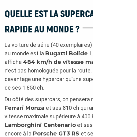
QUELLE EST LA SUPERCAR LA PLUS
RAPIDE AU MONDE ?
La voiture de série (40 exemplaires) la plus rapide
au monde est la
Bugatti Bolide
. La française
affiche
484 km/h de vitesse maximale
, mais
n’est pas homologuée pour la route. Elle est aussi
davantage une hypercar qu’une supercar aux vues
de ses 1 850 ch.
Du côté des supercars, on pensera notamment à la
Ferrari Monza
et ses 810 ch qui annonce une
vitesse maximale supérieure à 400 km/h, à la
Lamborghini Centenario
et ses 350 km/h ou
encore à la
Porsche GT3 RS
et ses 315 km/h.