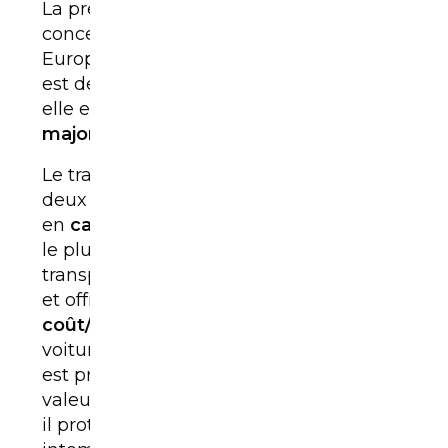
La première décision à prendre
concerne le
mode de transport
. En
Europe, le
transport routier par camion
est de loin la solution la plus utilisée, car
elle est
rapide
,
fiable
et
adaptée à la
majorité des véhicules
.
Le transport par camion peut se faire de
deux manières : en
camion ouvert
ou
en
camion fermé
. Le camion ouvert est
le plus répandu. Il permet de
transporter plusieurs véhicules à la fois
et offre un
excellent rapport
coût/sécurité
pour la majorité des
voitures. Le camion fermé, quant à lui,
est privilégié pour les véhicules de
valeur, de collection ou très récents, car
il protège totalement la voiture des