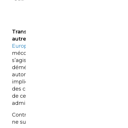
importation
.
Transporter une voiture d’un pays à un
autre
est une opération courante en
Europe
, mais qui reste largement
méconnue du grand public. Qu’il
s’agisse d’un achat à l’étranger, d’un
déménagement ou d’une importation
automobile, le transport d’un véhicule
implique une
organisation rigoureuse
,
des choix logistiques précis et le respect
de certaines démarches
administratives.
Contrairement à une idée répandue, il
ne suffit pas de charger une voiture sur