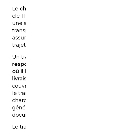
Le
choix du transporteur
est une étape
clé. Il est indispensable de faire appel à
une
société
spécialisée
dans le
transport automobile, disposant des
assurances nécessaires et habituée aux
trajets transfrontaliers.
Un transporteur professionnel est
responsable du véhicule du moment
où il le prend en charge jusqu’à sa
livraison finale
. Il doit être assuré pour
couvrir d’éventuels dommages pendant
le transport. Avant toute prise en
charge, un état du véhicule est
généralement réalisé afin de
documenter son état initial.
Le transporteur récupère également les