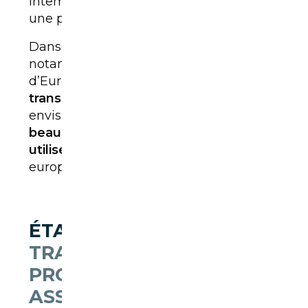
intempéries, des projections et garantit
une plus grande discrétion.
Dans certains cas particuliers,
notamment pour des véhicules hors
d’Europe ou des modèles très rares, le
transport maritime
ou
aérien
peut être
envisagé, mais ces solutions sont
beaucoup plus coûteuses et rarement
utilisées
pour des importations
européennes classiques.
ÉTAPE 2 :
CHOISIR UN
TRANSPORTEUR
PROFESSIONNEL ET
ASSURÉ