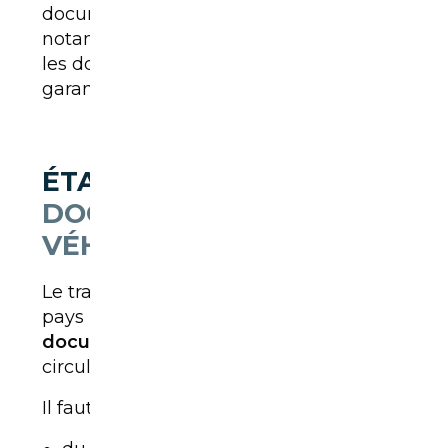
documents nécessaires au transport,
notamment la carte grise étrangère ou
les documents de vente, afin de
garantir la
conformité
du convoyage.
ÉTAPE 3 :
PRÉPARER LES
DOCUMENTS DU
VÉHICULE
Le transport d’une voiture entre deux
pays
nécessite un minimum de
documents
, même si le véhicule ne
circule pas par la route.
Il faut généralement disposer :