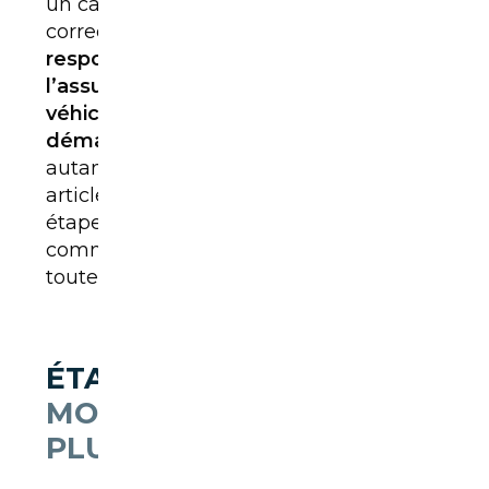
un camion pour que tout se passe
correctement. Le
type de transport
, la
responsabilité du transporteur
,
l’assurance
, les
documents du
véhicule
et la
coordination
avec les
démarches d’immatriculation
sont
autant d’éléments à anticiper. Cet
article détaille l’ensemble du processus,
étape par étape, afin de comprendre
comment transporter une voiture en
toute sécurité d’un pays à un autre.
ÉTAPE 1 :
DÉFINIR LE
MODE DE TRANSPORT LE
PLUS ADAPTÉ