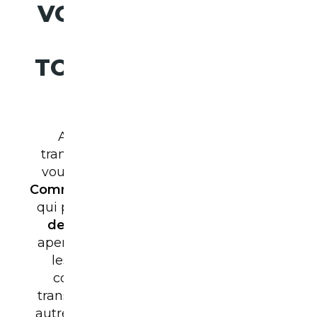
VOITURE D’UN PAYS
À UN AUTRE ?
TOUTES LES ÉTAPES
EXPLIQUÉES
Avant d’entrer dans le détail du
transport international d’un véhicule,
vous pouvez consulter notre article «
Comment se faire livrer un véhicule ?
»,
qui présente les
différentes solutions
de livraison à domicile
. Ce premier
aperçu permet de mieux comprendre
les options existantes avant de se
concentrer spécifiquement sur le
transport d’une voiture d’un pays à un
autre, notamment dans le cadre d’une