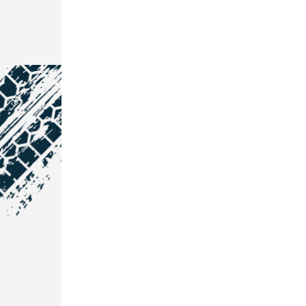
NOS COORDONNÉES
Courtage Auto Grand Est
:
Zone de l'Allan
25600 Vieux-Charmont
03 81 32 32 30
Courtage Auto Bordeaux
: