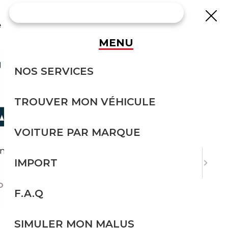
e
MENU
AVIS :
NOS SERVICES
TROUVER MON VÉHICULE
AREG
VOITURE PAR MARQUE
ce. Découvrez ses caractéristiques et son
IMPORT
ORTER D'ALLEMAGNE ?
|
F.A.Q
SIMULER MON MALUS