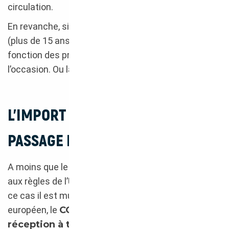
circulation.
En revanche, si le véhicule n’est plus coté à l’Argus
(plus de 15 ans), son estimation est faite en
fonction des prix pratiqués sur le marché de
l’occasion. Ou là aussi par expertise.
L’IMPORT JAPON IMPOSE UN
PASSAGE PAR LA DREAL
A moins que le véhicule importé ne soit conforme
aux règles de l’UE en matière d’automobile (et dans
ce cas il est muni d’un certificat de conformité
européen, le
COC
), il va devoir faire l’objet d’une
réception à titre isolé
(RTI) à son arrivée en