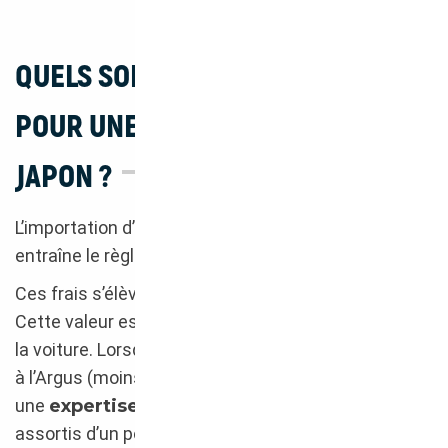
QUELS SONT LES FRAIS DE DOUANE
POUR UNE IMPORTATION DU
JAPON ?
L’importation d’un véhicule du Japon vers la France
entraîne le règlement de
frais de douane
.
Ces frais s’élèvent à
10 %
de la valeur du véhicule.
Cette valeur est déterminée par la
côte Argus
de
la voiture. Lorsqu’une voiture n’est pas encore cotée
à l’Argus (moins d’un an), cette valeur est définie par
une
expertise
ou par les prix pratiqués sur le neuf,
assortis d’un pourcentage de vétusté par mois de