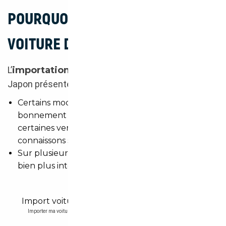
POURQUOI IMPORTER UNE
VOITURE DU JAPON ?
L’
importation d’une voiture
d’occasion du
Japon présente plusieurs intérêts :
Certains modèles réservés à l’Asie sont tout
bonnement introuvables en Europe (ou
certaines versions des modèles que nous
connaissons sous nos latitudes).
Sur plusieurs segments, les offres d’occasion sont
bien plus intéressantes qu’en France.
Importer ma voiture du Japon