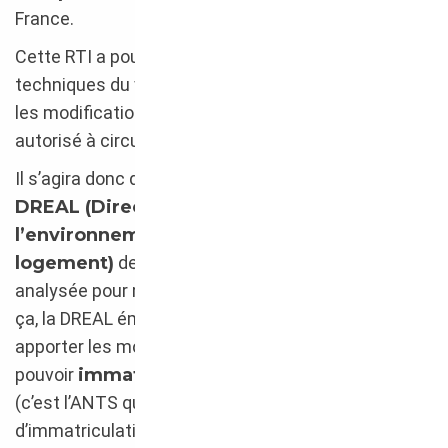
France.
Cette RTI a pour but de vérifier les caractéristiques
techniques du véhicule et, si nécessaire, à indiquer
les modifications à apporter pour que celui-ci soit
autorisé à circuler dans les Etats membres.
Il s’agira donc de commencer par un passage à la
DREAL (Direction régionale de
l’environnement, de l’aménagement et du
logement)
de votre région afin que la voiture soit
analysée pour mesurer sa non-conformité. Suite à
ça, la DREAL émet un avis et le propriétaire doit
apporter les modifications demandées s’il souhaite
pouvoir
immatriculer son véhicule
en France
(c’est l’ANTS qui gère les demandes de certificat
d’immatriculation).