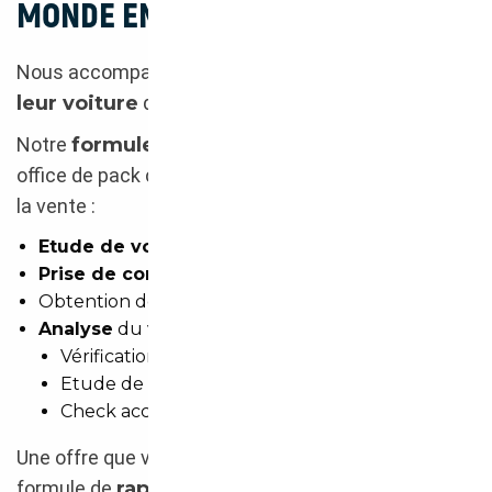
MONDE ENTIER
Nous accompagnons nos clients pour l’
import de
leur voiture
depuis le monde entier.
Notre
formule Internationale
fait d’ailleurs
office de pack complet depuis la recherche jusqu’à
la vente :
Etude de vos annonces
favorites
Prise de contact
auprès des vendeurs
Obtention des
documents administratifs
Analyse
du véhicule :
Vérification du kilométrage réel
Etude de l’historique d’entretien
Check accident et vol
Une offre que vous pouvez compléter par notre
formule de
rapatriement par camion
qui vous