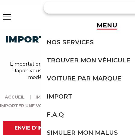
MENU
IMPORTER UNE VOITURE
NOS SERVICES
DU JAPON
TROUVER MON VÉHICULE
L'importation d'une voiture d'occasion depuis le
Japon vous offre la possibilité de trouver des
modèles indisponibles en France.
VOITURE PAR MARQUE
IMPORT
ACCUEIL
|
IMPORT HORS EUROPE
|
IMPORTER UNE VOITURE DU JAPON
F.A.Q
ENVIE D'IMPORTER ? CONTACTEZ-NOUS
SIMULER MON MALUS
MAINTENANT