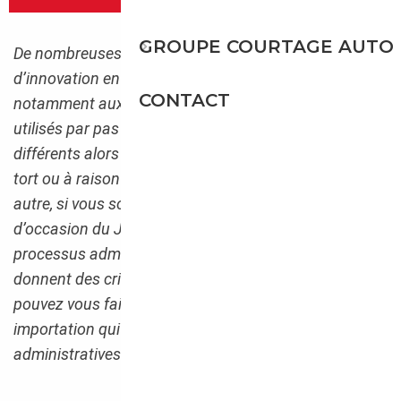
GROUPE COURTAGE AUTO
De nombreuses marques japonaises font preuve
d’innovation en matière d’automobile. L’on pense
CONTACT
notamment aux moteurs à hydrogènes qui sont
utilisés par pas moins de onze constructeurs
différents alors que l’Europe boude cette énergie (à
tort ou à raison ?). Que ce soit pour ce motif ou un
autre, si vous souhaitez importer une voiture
d’occasion du Japon il vous faudra suivre un
processus administratif précis. Et si les papiers vous
donnent des crises d’urticaire, sachez que vous
pouvez vous faire accompagner par des courtiers en
importation qui se chargeront de toutes les formalités
administratives à votre place.