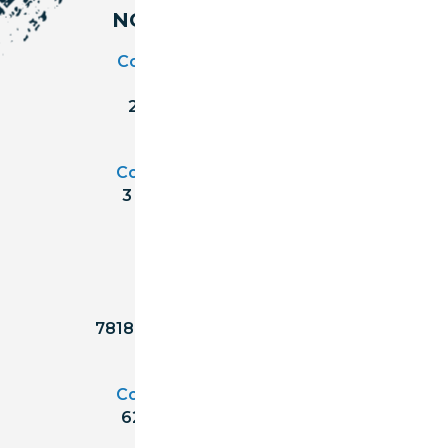
NOS COORDONNÉES
Courtage Auto Grand Est
:
Zone de l'Allan
25600 Vieux-Charmont
03 81 32 32 30
Courtage Auto Bordeaux
:
3 avenue Paul LANGEVIN
33600 PESSAC
05 25 53 07 73
Courtage Auto Paris
:
12 Avenue des Prés
78180 Montigny Le Bretonneux
01 89 71 00 37
Courtage Auto Mulhouse
:
62, Rue Jacques Mugnier
Mulhouse 68200