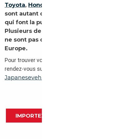
Toyota
,
Honda
,
Suzuki
ou encore
Mazda
sont autant de constructeurs de légende
qui font la puissance automobile du Japon.
Plusieurs de leurs modèles emblématiques
ne sont pas ou plus commercialisés en
Europe.
Pour trouver votre voiture d’occasion au Japon,
rendez-vous sur les sites d’annonces tels que
Japanesevehicles.com
ou
Leparking.fr
.
IMPORTEZ VOTRE VOITURE DU JAPON