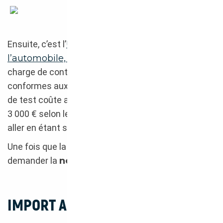
Import Japon
Ensuite, c’est l’
UTAC (Union technique de
l’automobile, du motocycle et du cycle)
qui se
charge de contrôler que les modifications sont bien
conformes aux attentes. Le
passage sur le banc
de test coûte approximativement entre 2 000 et
3 000 € selon le modèle. Il est donc important d’y
aller en étant sûr de son fait.
Une fois que la RTI est validée, il ne reste plus qu’à
demander la
nouvelle carte grise
.
IMPORT AUTOMOBILE DEPUIS LE