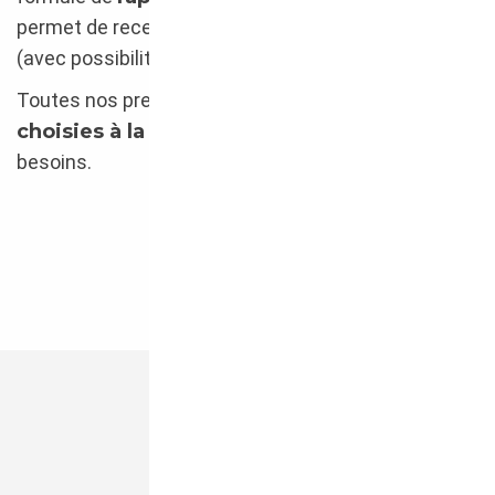
permet de recevoir le véhicule au pas de votre porte
(avec possibilité de camion fermé sur demande).
Toutes nos prestations peuvent également être
choisies à la carte
et modulées selon vos
besoins.
CONTACTEZ-NOUS