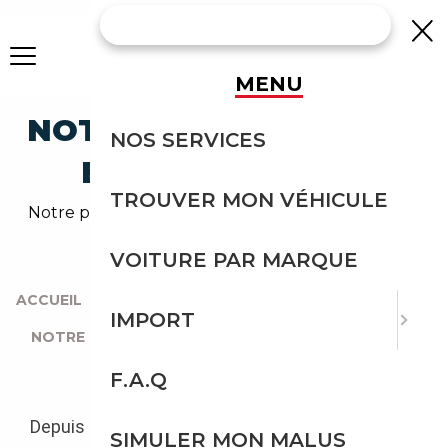
MENU
NOTRE PARTENAIRE 7H
NOS SERVICES
BIL AB EN SUÈDE
TROUVER MON VÉHICULE
Notre partenaire 7H BIL AB en Suède - Courtage
Expert Auto
VOITURE PAR MARQUE
ACCUEIL
|
IMPORT
NOTRE PARTENAIRE 7H BIL AB EN SUÈDE
F.A.Q
Depuis quelques années, nous avons pu nous
SIMULER MON MALUS