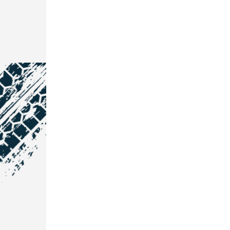
NOS COORDONNÉES
Courtage Auto Grand Est
:
Zone de l'Allan
25600 Vieux-Charmont
03 81 32 32 30