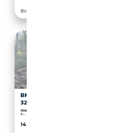
Boîte automatique
BMW 325 3-SERIE TOURING
325IX
Welkom, we laten u graag onze liefde voor auto's
z...
14 950€