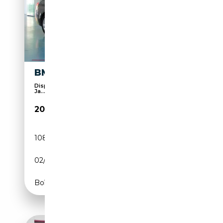
BMW 325 325DA
Dispositif mains libres, Volant multifonctions,
Ja...
20 990€
108 624 km
Diesel
02/2017
224 CH (165 kW)
Boîte automatique