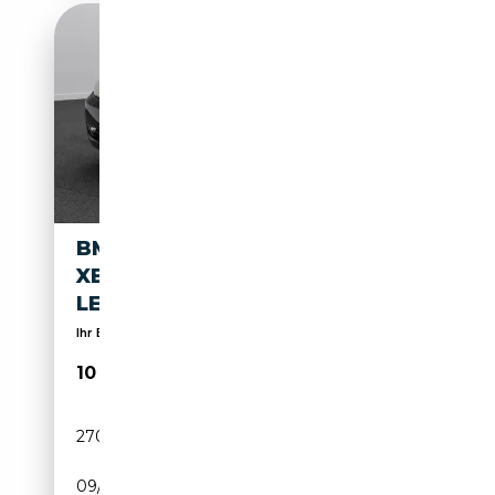
BMW 325 GESCHWINDIGREG
XENON PDC ALARM HIFI
LEDER
Ihr BMW Servicepartner für die Region Hannover
10 499€
270 500 km
Diesel
09/2011
204 CH (150 kW)