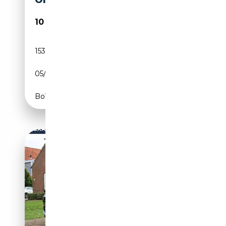
ON*MEMORY*PDC*NAVIPRO
10 950€
153 563 km
Essence
05/2009
218 CH (160 kW)
Boîte automatique