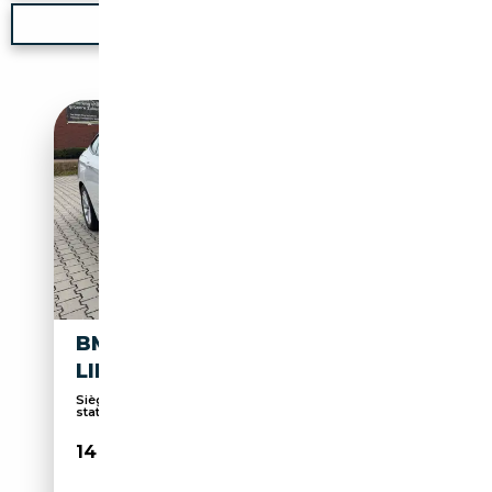
Nouvelle recherche
BMW 325 SPORT
LINE|LENKRADHEIZUNG|1HD|
Sièges électriques, Capteurs d'aide au
stationneme...
14 990€