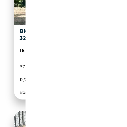
BMW 325 3-SERIE TOURING
325I HIGH EXECUTIVE / PANO
16 900€
87 237 km
Essence
12/2008
218 CH (160 kW)
Boîte automatique