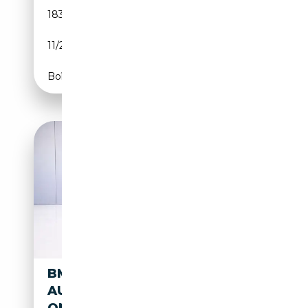
183 456 km
Diesel
11/2017
224 CH (165 kW)
Boîte automatique
BMW 325 325I
AUTOMAAT*SCHUIFDAK*XEN