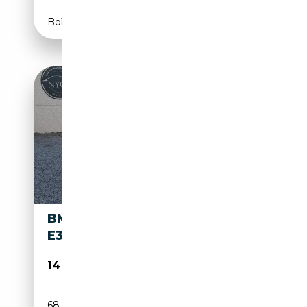
Boîte automatique
BMW 325 325I COUPÉ
E36
14 900€
68 000 km
Essence