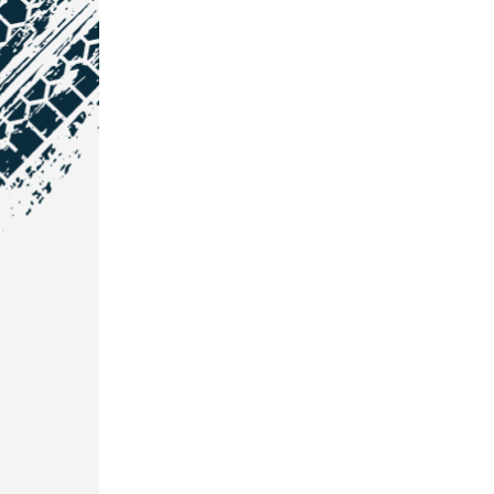
NOS COORDONNÉES
Courtage Auto Grand Est
:
Zone de l'Allan
25600 Vieux-Charmont
03 81 32 32 30
Courtage Auto Bordeaux
:
3 avenue Paul LANGEVIN
33600 PESSAC
05 25 53 07 73
Courtage Auto Paris
: