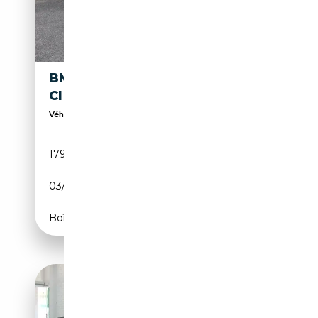
BMW 325 COUPE 325
19 990€
CI
Véhicule restaurée à NEUF
179 900 km
Essence
03/2014
192 CH (141 kW)
Boîte manuelle