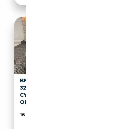
BMW 325 E93 CABRIOLET 325I
325IA 218CH LUXE - 6
CYLINDRES - 98000KM -
ORIGINE FR
16 990€