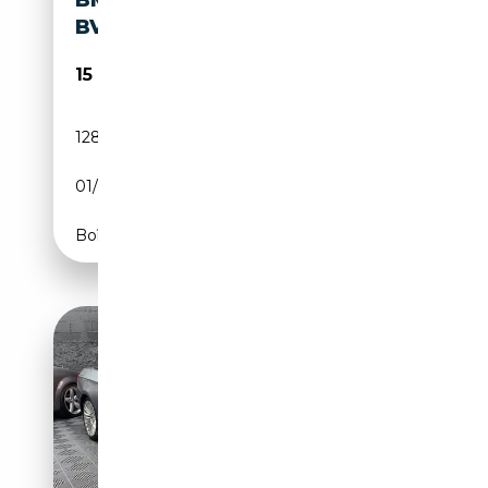
BVA
15 100€
128 200 km
Essence
01/1992
CH
Boîte automatique