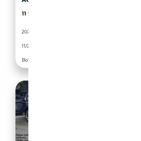
11 900€
202 537 km
Diesel
11/2008
197 CH (145 kW)
Boîte automatique