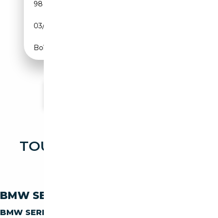
98 000 km
Essence
03/2007
218 CH (160 kW)
Boîte automatique
Voir plus d'annonces
TOUTES LES OCCASIONS
BMW SERIE 3 325
BMW SERIE-3 325 PAR CARBURANT
BMW SERIE-3 325
DIESEL