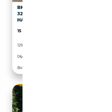
BMW 325 3-SERIE CABRIO
325I EXCLUSIVE
HANDGESCHAKELD | M-P
15 945€
129 059 km
Essence
06/2013
211 CH (155 kW)
Boîte manuelle