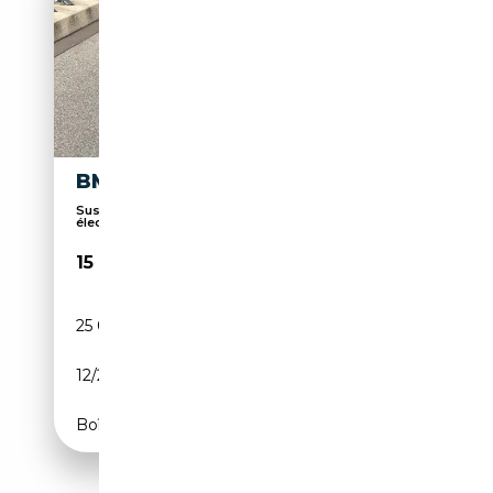
BMW 325 325 TI
Suspension sport, Climatisation, Sièges
électrique...
15 000€
25 000 km
Essence
12/2001
192 CH (141 kW)
Boîte manuelle