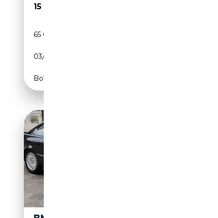
15 990€
65 000 km
Essence
03/2007
218 CH (160 kW)
Boîte automatique
BMW 325 E36 325 I COUPÉ