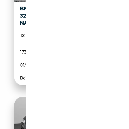
BMW 325 3-SERIE TOURING
325XI LUXURY LINE, CLIMA,
NAVI, LE
12 940€
173 932 km
Essence
01/2012
218 CH (160 kW)
Boîte manuelle