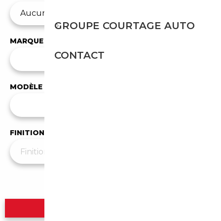
GROUPE COURTAGE AUTO
MARQUE
CONTACT
✕
BMW
MODÈLE
Tous les modèles
FINITION
Plus de filtres
▼
Rechercher