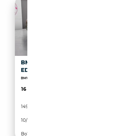
BMW 325 325D 204 CH
EDITION LUXE A
BMW SERIE 3 E90 LCI 325d 204 ch Edition Luxe A
16 480€
149 500 km
Diesel
10/2010
204 CH (150 kW)
Boîte automatique