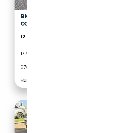
BMW 325 V (E93) 325I 218CH
CONFORT
12 990€
137 754 km
Essence
07/2007
219 CH (161 kW)
Boîte manuelle