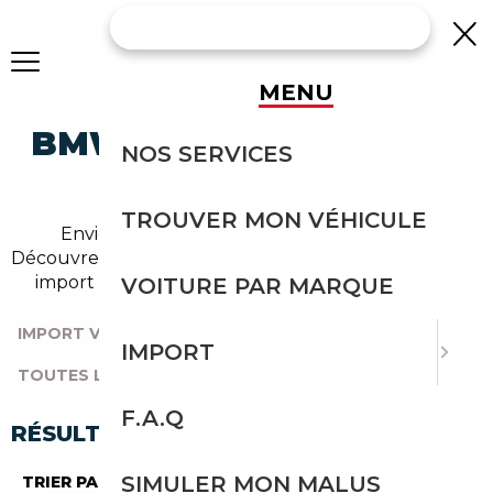
MENU
BMW 325 OCCASION EN
NOS SERVICES
IMPORT
TROUVER MON VÉHICULE
Envie d'acheter une 325 au meilleur prix ?
Découvrez un grand choix d'annonces disponibles en
import avec l'accompagnement Courtage Auto.
VOITURE PAR MARQUE
IMPORT VOITURE
|
TOUTES LES MARQUES
|
IMPORT
TOUTES LES OCCASIONS
|
BMW
|
SERIE-3
|
325
F.A.Q
RÉSULTATS DE VOTRE RECHERCHE
SIMULER MON MALUS
TRIER PAR