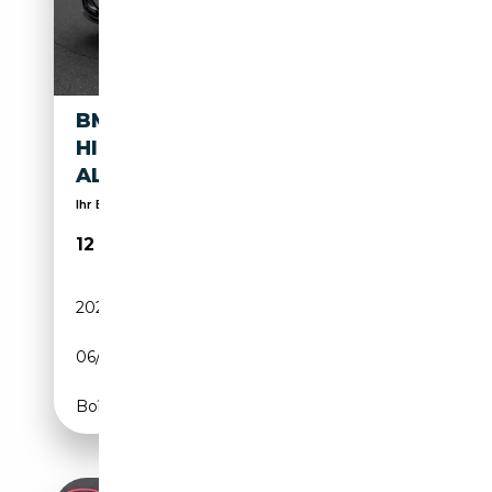
BMW 325 SPORT LINE HUD
HIFI XENON PANORAMA
ALARM
Ihr BMW Servicepartner für die Region Hannover
12 999€
202 000 km
Diesel
06/2015
218 CH (160 kW)
Boîte automatique