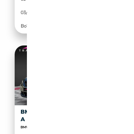
03/1993
192 CH (141 kW)
Boîte automatique
BMW 325 CAB 325I LUXE
A
BMW SERIE 3 CAB E93 Cab 325i Luxe A