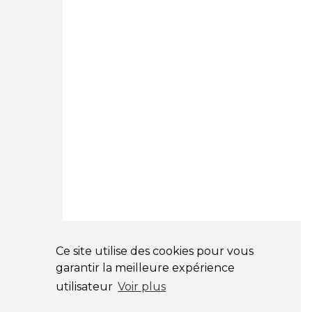
12 Avenue des Prés
78180 Montigny Le Bretonneux
01 89 71 00 37
Courtage Auto Mulhouse
:
62, Rue Jacques Mugnier
Mulhouse 68200
03 81 32 32 30
Mentions légales
CGV
NOS HORAIRES
LUNDI : 9H00 - 18H00
MARDI : 9H00 - 18H00
Ce site utilise des cookies pour vous
MERCREDI : 9H00 - 18H00
garantir la meilleure expérience
JEUDI : 9H00 - 18H00
utilisateur
Voir plus
VENDREDI : 9H00 - 18H00