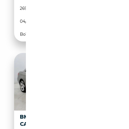
269 080 km
Essence
04/1991
170 CH (125 kW)
Boîte automatique
BMW 325 325I
10 500€
CABRIO