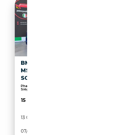
BMW 325 325D COUPE
MSPORT AUTOMATICO 450CV
SCARICO
Phares au Xénon, Feux anti-brouillard, ABS,
Sièges...
15 900€
13 000 km
Diesel
07/2010
197 CH (145 kW)