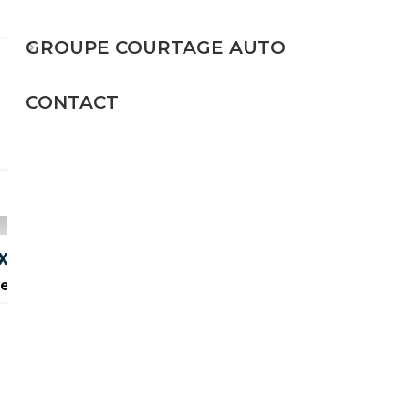
GROUPE COURTAGE AUTO
Essence
CONTACT
211 CH (155 kW)
15 945€
 XENON H K PDC GSD MEMORY
Region Hannover
Essence
192 CH (141 kW)