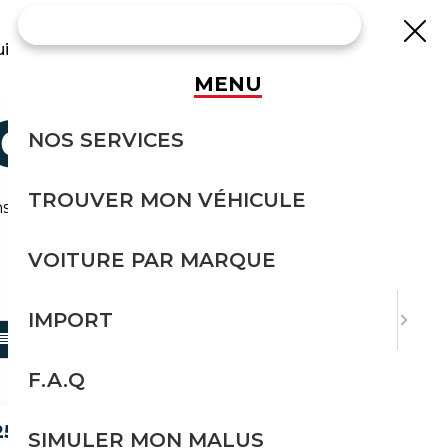
uisse
MENU
CCASION
NOS SERVICES
TROUVER MON VÉHICULE
s effort avec Courtage Auto.
VOITURE PAR MARQUE
TRIER PAR
IMPORT
F.A.Q
25I EXCLUSIVE HANDGESCHAKELD |
SIMULER MON MALUS