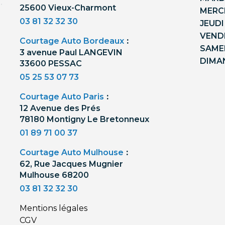
25600 Vieux-Charmont
MERCR
03 81 32 32 30
JEUDI
VENDR
Courtage Auto Bordeaux
:
SAMED
3 avenue Paul LANGEVIN
DIMA
33600 PESSAC
05 25 53 07 73
Courtage Auto Paris
:
12 Avenue des Prés
78180 Montigny Le Bretonneux
01 89 71 00 37
Courtage Auto Mulhouse
:
62, Rue Jacques Mugnier
Mulhouse 68200
03 81 32 32 30
Mentions légales
CGV