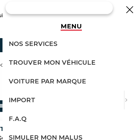
uisse
MENU
N IMPORT
NOS SERVICES
TROUVER MON VÉHICULE
import avec l'accompagnement Courtage Auto.
VOITURE PAR MARQUE
TRIER PAR
IMPORT
F.A.Q
STAND!
SIMULER MON MALUS
Gebrauchten an!!!