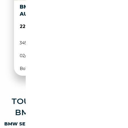
BMW 633 633 CSI - ONLINE
AUCTION
22 000€
345 665 km
Essence
02/1982
CH
Boîte automatique
TOUTES LES OCCASIONS
BMW SERIE 6 ESSENCE
BMW SERIE 6 628
ESSENCE