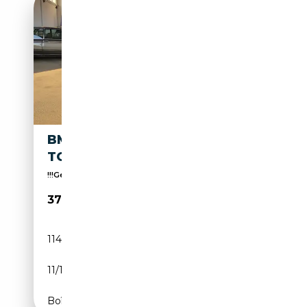
BMW 633 633 CSI -
TOPZUSTAND!
!!!Gerne kaufen wir auch IHREN Gebrauchten an!!!
37 950€
114 800 km
Essence
11/1976
200 CH (147 kW)
Boîte manuelle