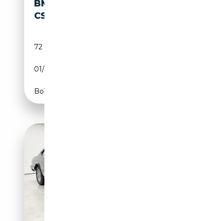
BMW 633 633
30 000€
CSI
72 900 km
Essence
01/1977
CH
Boîte manuelle