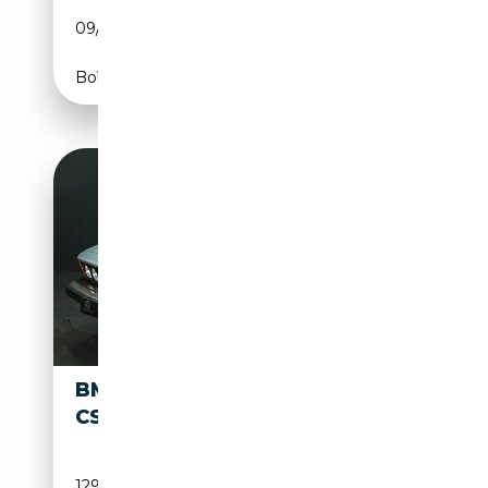
09/1980
200 CH (147 kW)
Boîte automatique
BMW 633
33 900€
CSI
129 550 km
Essence