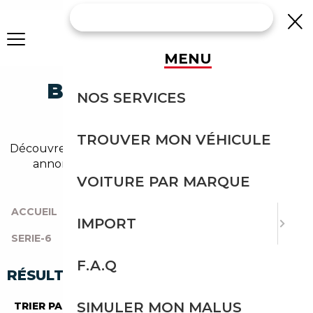
MENU
BMW 633 ESSENCE
NOS SERVICES
OCCASION
TROUVER MON VÉHICULE
Découvrez un large choix de bmw essence dans nos
annonces de 633. Un import sans effort avec
Courtage Auto.
VOITURE PAR MARQUE
ACCUEIL
|
TOUTES LES MARQUES
|
BMW
|
IMPORT
SERIE-6
|
633
|
ESSENCE
F.A.Q
RÉSULTATS DE VOTRE RECHERCHE
SIMULER MON MALUS
TRIER PAR