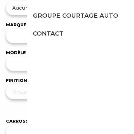
GROUPE COURTAGE AUTO
MARQUE
CONTACT
✕
BMW
MODÈLE
Tous les modèles
FINITION
Moins de filtres
▲
CARROSSERIE
Toutes les carrosseries