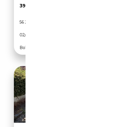
39 900€
56 200 km
Essence
02/1977
200 CH (147 kW)
Boîte manuelle