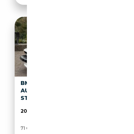
BMW 633 6-SERIE CSI,
AUTOMAAT, IN ZEER MOOIE
STAAT
20 950€
71 058 km
Essence