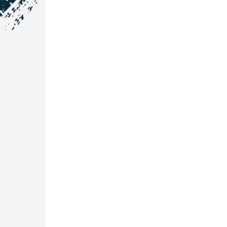
NOS COORDONNÉES
Courtage Auto Grand Est
:
Zone de l'Allan
25600 Vieux-Charmont
03 81 32 32 30
Courtage Auto Bordeaux
:
3 avenue Paul LANGEVIN
33600 PESSAC
05 25 53 07 73
Courtage Auto Paris
:
12 Avenue des Prés
78180 Montigny Le Bretonneux
01 89 71 00 37
Courtage Auto Mulhouse
:
62, Rue Jacques Mugnier