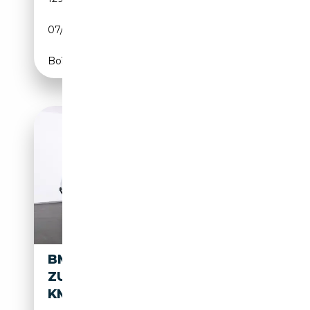
07/1980
177 CH (130 kW)
Boîte automatique
BMW 633 CSI /H-
ZULASSUNG/TÜV NEU/WENIG
KM