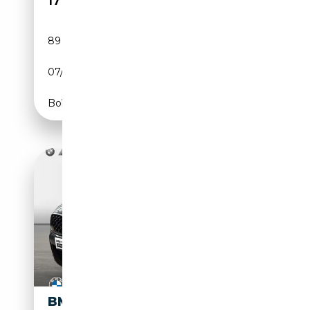
17 990€
89 000 km
Diesel
07/2019
150 CH (110 kW)
Boîte manuelle
BMW X2 M 35I *M