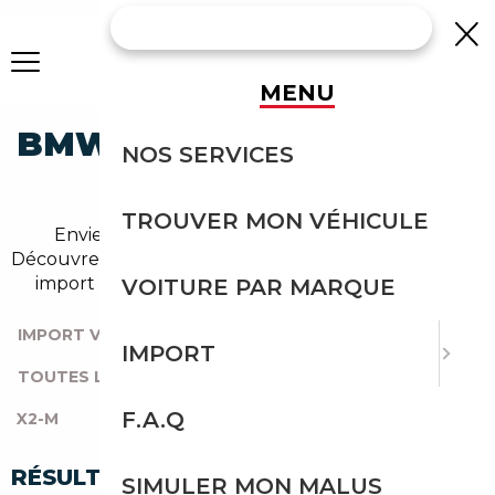
MENU
BMW X2-M OCCASION EN
NOS SERVICES
IMPORT
TROUVER MON VÉHICULE
Envie d'acheter une x2-m au meilleur prix ?
Découvrez un grand choix d'annonces disponibles en
import avec l'accompagnement Courtage Auto.
VOITURE PAR MARQUE
IMPORT VOITURE
|
TOUTES LES MARQUES
|
IMPORT
TOUTES LES OCCASIONS
|
BMW
|
SERIE-X
|
F.A.Q
X2-M
RÉSULTATS DE VOTRE RECHERCHE
SIMULER MON MALUS