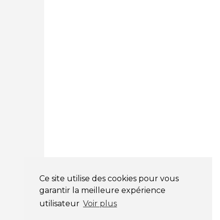
12 Avenue des Prés
78180 Montigny Le Bretonneux
01 89 71 00 37
Courtage Auto Mulhouse
:
62, Rue Jacques Mugnier
Mulhouse 68200
03 81 32 32 30
Mentions légales
CGV
NOS HORAIRES
LUNDI : 9H00 - 18H00
MARDI : 9H00 - 18H00
Ce site utilise des cookies pour vous
MERCREDI : 9H00 - 18H00
garantir la meilleure expérience
JEUDI : 9H00 - 18H00
utilisateur
Voir plus
VENDREDI : 9H00 - 18H00