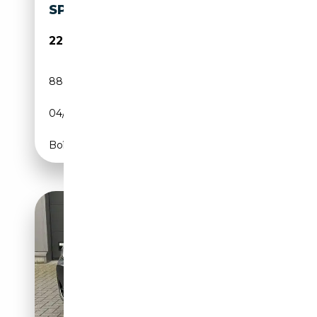
SPORT *NAVI*AHK*SHZ*
22 990€
88 732 km
Diesel
04/2022
150 CH (110 kW)
Boîte automatique