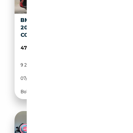
BMW X2 M 35I XDRIVE
20"ALU+ICONIC GLOW+LIVE
COCKPIT PRO
47 990€
9 294 km
Essence
07/2025
300 CH (221 kW)
Boîte automatique