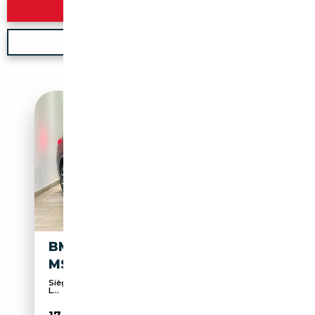
Rechercher
Nouvelle recherche
BMW X2 M X2 XDRIVE 18D
MSPORT 2019 89.000KM
Sièges sport, Suspension sport, ABS, Phares Full
L...