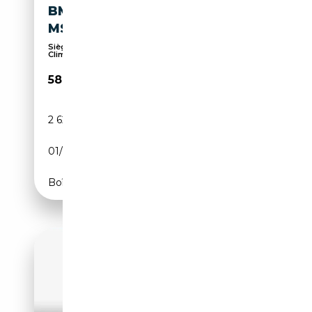
BMW X2 M XDRIVE M35I
MSPORT PRO AUTO
Sièges sport, Airbags latéraux, ESP,
Climatisation...
58 500€
2 629 km
Essence
01/2025
300 CH (221 kW)
Boîte automatique