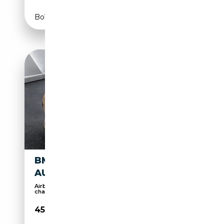
Boîte automatique
BMW X2 M XDRIVE M35I
AUTO
Airbags latéraux, Déflecteur, Palettes de
changeme...
45 600€