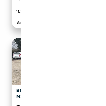
17 388 km
Diesel
11/2023
190 CH (140 kW)
Boîte automatique
BMW X2 M X2 SDRIVE16D
MSPORT-X