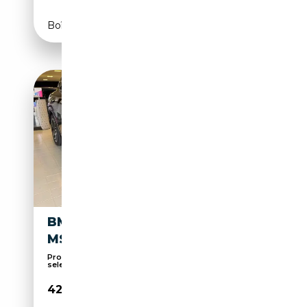
Boîte automatique
BMW X2 M X2 XDRIVE 20D
MSPORT
Promo Estate Panoramauto Torino: auto
selezionate
42 900€