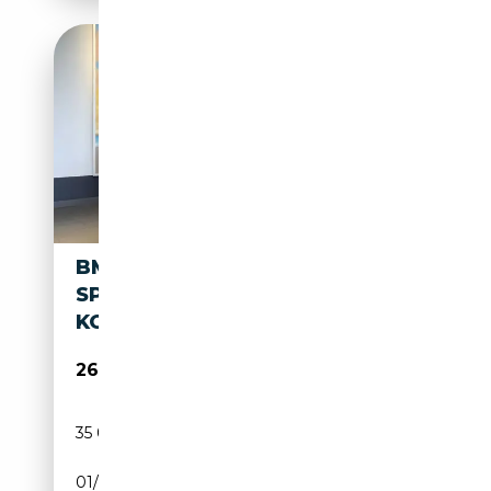
BMW X2 M SDR.20D AUT. M
SPORT
KOMF+LEDER+HIFI+AHK+NAVI
26 220€
35 000 km
Diesel
01/2020
190 CH (140 kW)