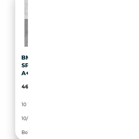
BMW X2 M 35I XDRIVE M-
SPORT+LED+HUD+DA+KAMER
A+E-SITZE
46 290€
10 192 km
Essence
10/2024
300 CH (221 kW)
Boîte automatique