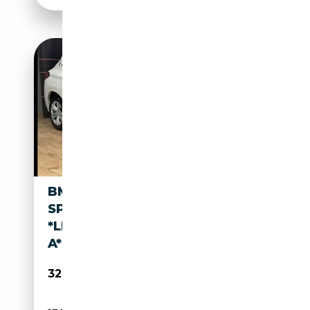
BMW X2 M XDRIVE20D M
SPORT
*LED*AHK*KAMERA*PANORAM
A* M SPOR
32 890€