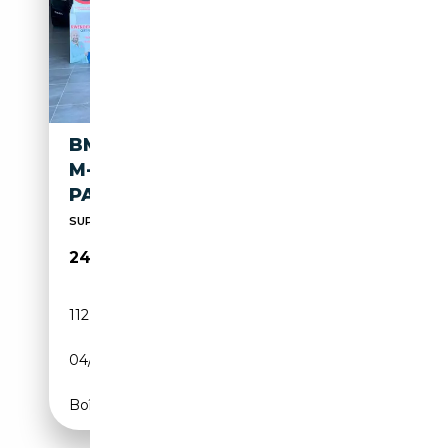
BMW X2 M BMW X2 S-DRIVE
M-SPORT 116CV - FULL LED,
PACCHETTO
SUPER PROMO!!!!!!!!!
24 999€
112 000 km
Diesel
04/2022
116 CH (85 kW)
Boîte automatique