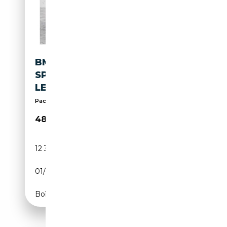
BMW X2 M 35I XDRIVE M
SPORT HUD ACC RFK NAVI
LED DAB
Pack Sport, Affichage tête haute, Sièges sport, Si...
48 995€
12 390 km
Essence
01/2025
300 CH (221 kW)
Boîte automatique