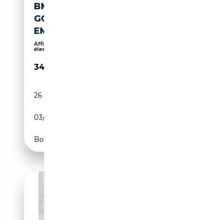
BMW X2 M 35I EDITION
GOLDPLAY+HUD+RFK+KZG+M
EMORY-SITZ+ACC+N
Affichage tête haute, Pack Sport, Sièges
électriqu...
34 940€
26 091 km
Essence
03/2023
306 CH (225 kW)
Boîte automatique