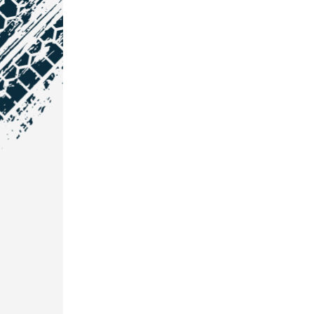
NOS COORDONNÉES
Courtage Auto Grand Est
:
Zone de l'Allan
25600 Vieux-Charmont
03 81 32 32 30
Courtage Auto Bordeaux
:
3 avenue Paul LANGEVIN
33600 PESSAC
05 25 53 07 73
Courtage Auto Paris
: