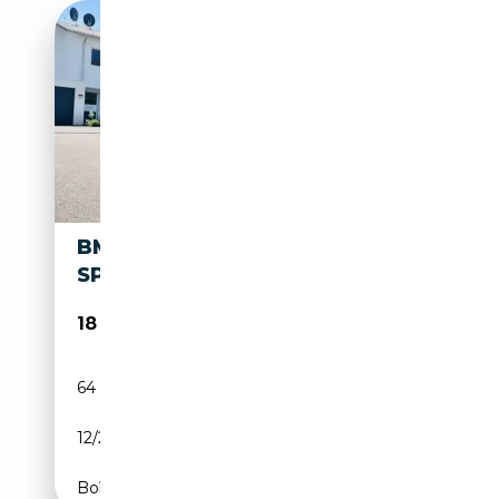
BMW X2 M X2 SDRIVE18I AUT.
SPORT
18 990€
64 500 km
Essence
12/2019
143 CH (105 kW)
Boîte automatique