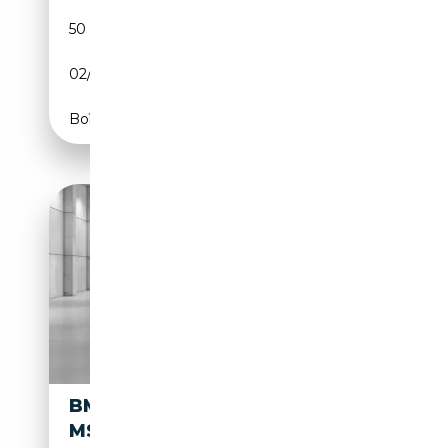
50 840 km
Essence
02/2024
300 CH (221 kW)
Boîte automatique
BMW X2 M XDRIVE M35I
MSPORT PRO AUTO