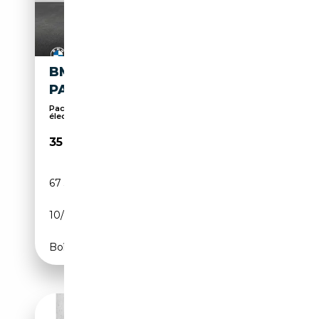
BMW X2 M M35I, RFK, SHZ,
PANORAMADACH
Pack Sport, Affichage tête haute, Sièges
électriqu...
35 670€
67 318 km
Essence
10/2023
306 CH (225 kW)
Boîte automatique