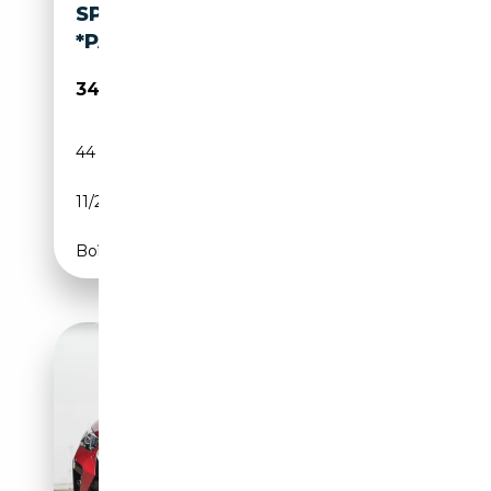
SPORTPAKET*NAVI+*HUD*H/K
*PANO*LED*ACC*DRIVI
34 490€
44 582 km
Essence
11/2023
306 CH (225 kW)
Boîte automatique