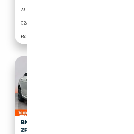
23 000 km
Électrique/Diesel
02/2025
150 CH (110 kW)
Boîte automatique
BMW X2 M 2.0 PACK - 150CV -
2P (2023)