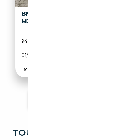
BMW X2 M X2
26 999€
M35I
94 000 km
Essence
01/2021
306 CH (225 kW)
Boîte automatique
Voir plus d'annonces
TOUTES LES OCCASIONS