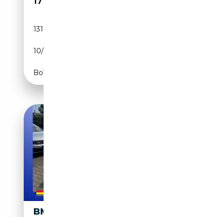
17 999€
131 000 km
Diesel
10/2020
116 CH (85 kW)
Boîte automatique
BMW X2 M SDRIVE18D M