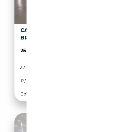
CADILLAC FLEETWOOD
BROUGHAM
25 000€
32 000 km
Essence
12/1983
CH
Boîte automatique