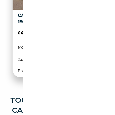
CADILLAC FLEETWOOD 60-S
1958
64 950€
100 000 km
Essence
02/1958
286 CH (210 kW)
Boîte automatique
TOUTES LES OCCASIONS
CADILLAC FLEETWOOD