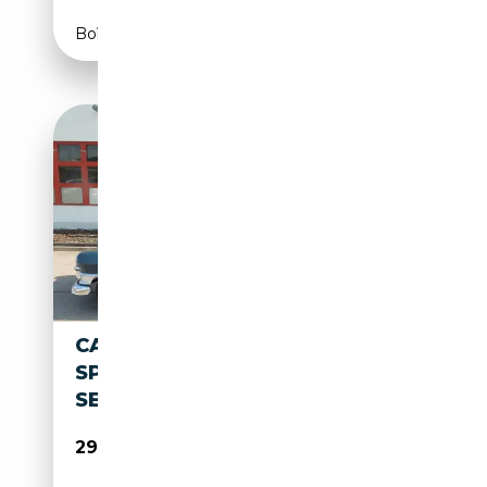
Boîte automatique
CADILLAC FLEETWOOD SIXTY
SPEZIAL 62 AUS NEW YORK ,
SELTEN
29 990€