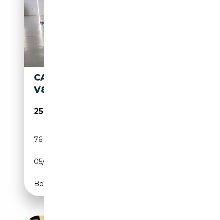
CADILLAC FLEETWOOD
V8
25 000€
76 000 km
Essence
05/1973
220 CH (162 kW)
Boîte automatique