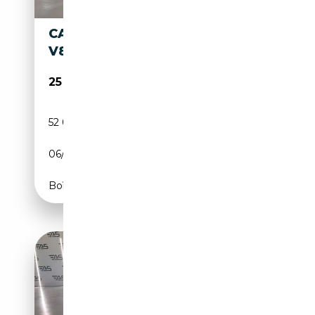
CADILLAC FLEETWOOD 7.7CC
V8 220CV 5P DEL 1969
25 000€
52 000 km
Essence
06/1969
CH
Boîte automatique