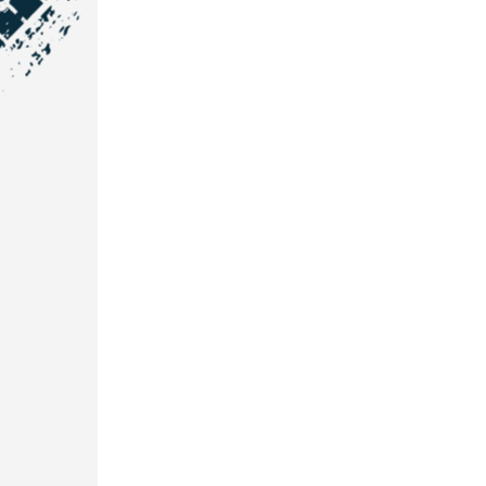
NOS COORDONNÉES
Courtage Auto Grand Est
:
Zone de l'Allan
25600 Vieux-Charmont
03 81 32 32 30
Courtage Auto Bordeaux
:
3 avenue Paul LANGEVIN
33600 PESSAC
05 25 53 07 73
Courtage Auto Paris
:
12 Avenue des Prés
78180 Montigny Le Bretonneux
01 89 71 00 37
Courtage Auto Mulhouse
:
62, Rue Jacques Mugnier