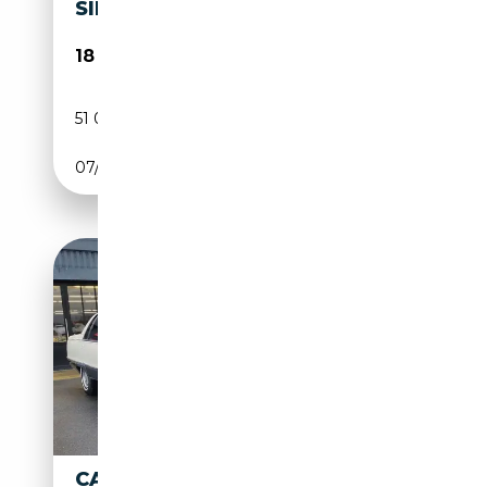
SILVERHAWK
18 200€
51 000 km
Essence
07/1990
170 CH (125 kW)
CADILLAC FLEETWOOD