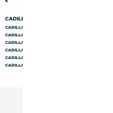
€
CADILLAC FLEETWOOD PAR PAYS
CADILLAC FLEETWOOD D'ALLEMAGNE
CADILLAC FLEETWOOD D'AUTRICHE
CADILLAC FLEETWOOD D'ESPAGNE
CADILLAC FLEETWOOD D'ITALIE
CADILLAC FLEETWOOD DE BELGIQUE
CADILLAC FLEETWOOD DES PAYS-BAS