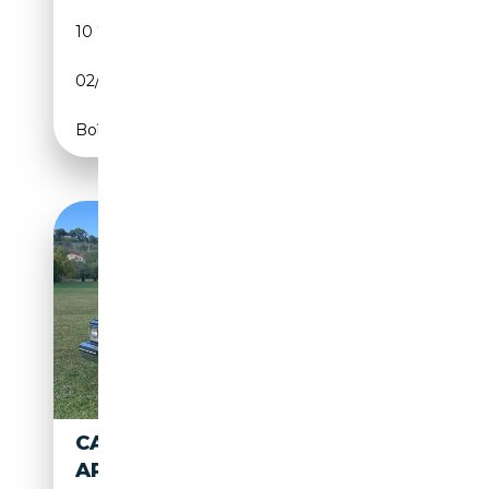
10 791 km
Essence
02/1961
CH
Boîte automatique
CADILLAC FLEETWOOD
ARBUSTER E STAGEWAY