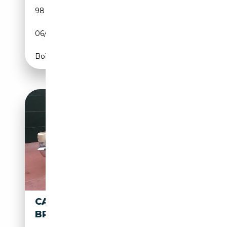
98 500 km
Essence
06/1950
160 CH (118 kW)
Boîte automatique
CADILLAC FLEETWOOD
BROUGHAM