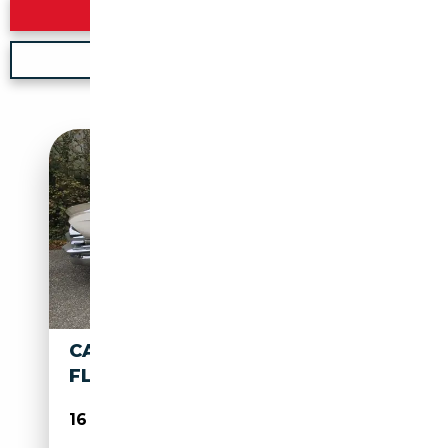
Rechercher
Nouvelle recherche
CADILLAC FLEETWOOD
FLEETWOOD SIXTIC SPECIAL
16 500€