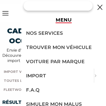
MENU
CADILLAC FLEETWOOD
NOS SERVICES
OCCASION EN IMPORT
TROUVER MON VÉHICULE
Envie d'acheter une fleetwood au meilleur prix ?
Découvrez un grand choix d'annonces disponibles en
import avec l'accompagnement Courtage Auto.
VOITURE PAR MARQUE
IMPORT VOITURE
|
TOUTES LES MARQUES
|
IMPORT
TOUTES LES OCCASIONS
|
CADILLAC
|
F.A.Q
FLEETWOOD
RÉSULTATS DE VOTRE RECHERCHE
SIMULER MON MALUS