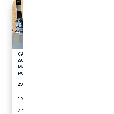
CADILLAC FLEETWOOD
AUTOMATICA / ASI/
MAGNIFICA/ 6.300 CC / 6
POSTI
29 500€
5 000 km
Essence
01/1963
309 CH (227 kW)