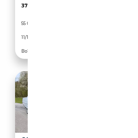
37 000€
55 000 km
Essence
11/1969
381 CH (280 kW)
Boîte automatique