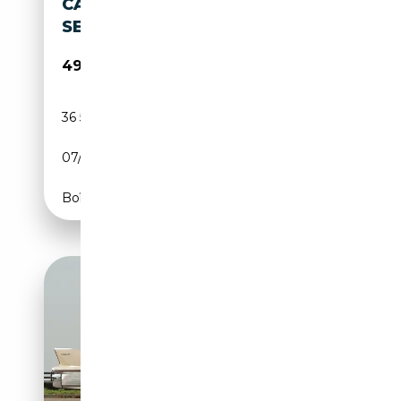
CADILLAC FLEETWOOD 75
SEDAN
49 900€
36 500 km
Essence
07/1971
223 CH (164 kW)
Boîte automatique