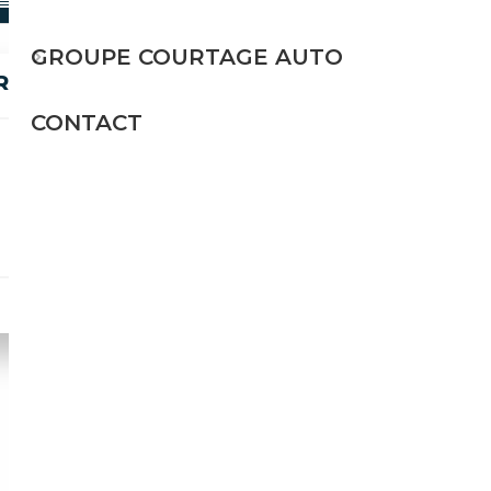
GROUPE COURTAGE AUTO
R 200 COSWORTH
CONTACT
Essence
200 CH (147 kW)
57 500€