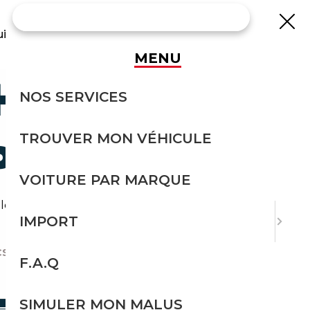
uisse
MENU
-CSR-200
NOS SERVICES
TROUVER MON VÉHICULE
PORT
VOITURE PAR MARQUE
ibles en import avec l'accompagnement Courtage
IMPORT
SR-200
F.A.Q
TRIER PAR
SIMULER MON MALUS