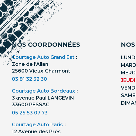
NOS COORDONNÉES
NOS
Courtage Auto Grand Est
:
LUNDI
Zone de l'Allan
MARDI
25600 Vieux-Charmont
MERCR
03 81 32 32 30
JEUDI
VENDR
Courtage Auto Bordeaux
:
SAMED
3 avenue Paul LANGEVIN
DIMA
33600 PESSAC
05 25 53 07 73
Courtage Auto Paris
:
12 Avenue des Prés