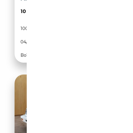
10 990€
100 000 km
Essence
04/1992
CH
Boîte manuelle