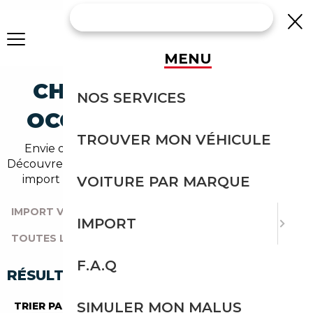
MENU
CHRYSLER LE-BARON
NOS SERVICES
OCCASION EN IMPORT
TROUVER MON VÉHICULE
Envie d'acheter une le-baron au meilleur prix ?
Découvrez un grand choix d'annonces disponibles en
import avec l'accompagnement Courtage Auto.
VOITURE PAR MARQUE
IMPORT VOITURE
|
TOUTES LES MARQUES
|
IMPORT
TOUTES LES OCCASIONS
|
CHRYSLER
|
LE-BARON
F.A.Q
RÉSULTATS DE VOTRE RECHERCHE
SIMULER MON MALUS
TRIER PAR