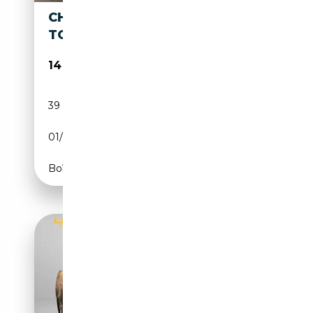
CHRYSLER LE BARON KOMBI
TOWN COUNTRY
14 900€
39 000 km
Essence
01/1989
151 CH (111 kW)
Boîte automatique