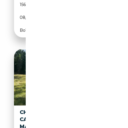
156 000 km
Essence
08/1977
144 CH (106 kW)
Boîte automatique
CHRYSLER LE BARON
CABRIOLET 3.0L V6 PREMIÈRE
MAIN GARANTIES 12 MOIS