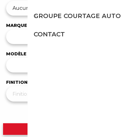
GROUPE COURTAGE AUTO
MARQUE
CONTACT
✕
Daihatsu
MODÈLE
Tous les modèles
FINITION
Plus de filtres
▼
Rechercher