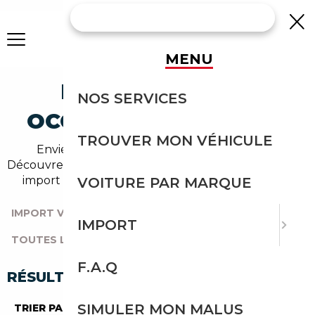
MENU
DAIHATSU HIJET
NOS SERVICES
OCCASION EN IMPORT
TROUVER MON VÉHICULE
Envie d'acheter une hijet au meilleur prix ?
Découvrez un grand choix d'annonces disponibles en
import avec l'accompagnement Courtage Auto.
VOITURE PAR MARQUE
IMPORT VOITURE
|
TOUTES LES MARQUES
|
IMPORT
TOUTES LES OCCASIONS
|
DAIHATSU
|
HIJET
F.A.Q
RÉSULTATS DE VOTRE RECHERCHE
SIMULER MON MALUS
TRIER PAR