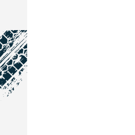
NOS COORDONNÉES
Courtage Auto Grand Est
:
Zone de l'Allan
25600 Vieux-Charmont
03 81 32 32 30