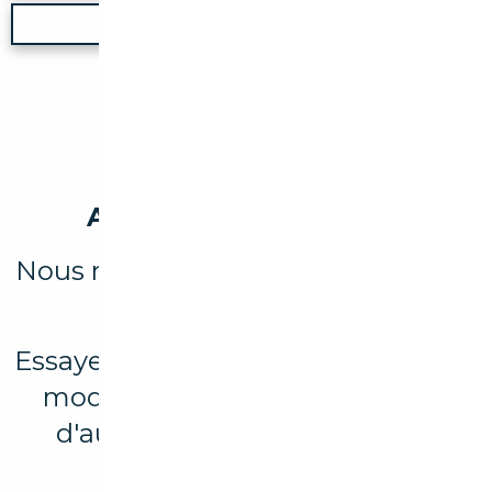
Nouvelle recherche
Aucun véhicule trouvé
Nous n'avons trouvé aucun résultat
pour votre recherche.
Essayez d'élargir votre recherche en
modifiant les filtres ou explorez
d'autres marques et modèles
disponibles.