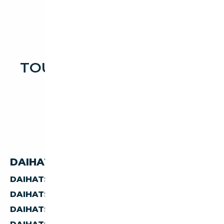
TOUTES LES OCCASIONS
DAIHATSU HIJET
DAIHATSU HIJET PAR PAYS
DAIHATSU HIJET D'ALLEMAGNE
DAIHATSU HIJET D'AUTRICHE
DAIHATSU HIJET D'ESPAGNE