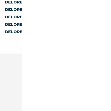
DELOREAN D'AUTRICHE
DELOREAN D'ESPAGNE
DELOREAN D'ITALIE
DELOREAN DE BELGIQUE
DELOREAN DES PAYS-BAS