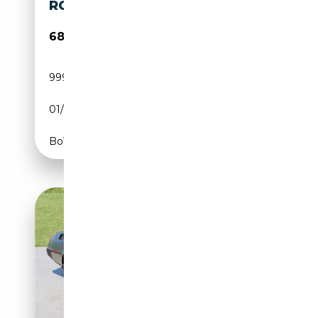
ROUTE 66 AUCTIONS
68 500€
999 999 km
Essence
01/1981
CH
Boîte manuelle