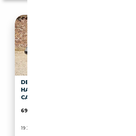
DELOREAN DMC-12 "TIME
HASN'T CAUGHT UP WITH THE
CAR" FAMOUS FOR IT
69 950€
19 339 km
Essence