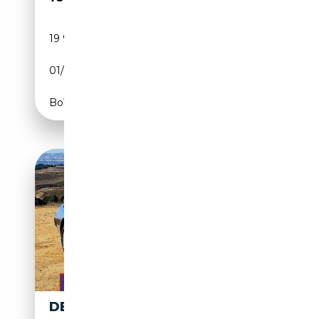
19 920 km
Essence
01/1981
132 CH (97 kW)
Boîte automatique
DELOREAN DMC-12 | 1981 |