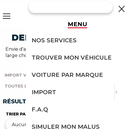
MENU
DELOREAN OCCASION
NOS SERVICES
Envie d'acheter une delorean au meilleur prix ? Un
large choix de véhicules d'occasion vous attend sur
TROUVER MON VÉHICULE
notre comparateur auto.
VOITURE PAR MARQUE
IMPORT VOITURE
|
TOUTES LES MARQUES
|
TOUTES LES OCCASIONS
|
DELOREAN
IMPORT
RÉSULTATS DE VOTRE RECHERCHE
F.A.Q
TRIER PAR
SIMULER MON MALUS