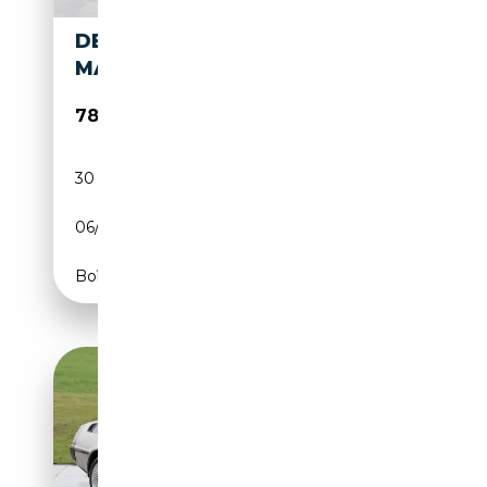
DELOREAN DMC-12 - WELL
MAINTAINED
78 500€
30 730 km
Essence
06/1981
132 CH (97 kW)
Boîte automatique