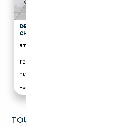
DELOREAN DMC-12 - NEW
CHASSIS, UNIQUE WHEELS
97 500€
112 632 km
Essence
01/1981
132 CH (97 kW)
Boîte automatique
TOUTES LES OCCASIONS