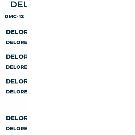
DELOREAN DISPONIBLES
DMC-12
AUTRES
DELOREAN PAR CARBURANT
DELOREAN
ESSENCE
DELOREAN PAR CARROSSERIE
DELOREAN
COUPE
DELOREAN PAR TRANSMISSION
DELOREAN
MANUELLE
DELOREAN PAR PAYS
DELOREAN D'ALLEMAGNE