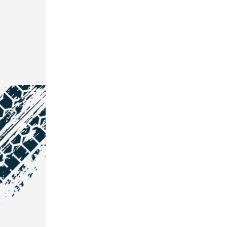
NOS COORDONNÉES
Courtage Auto Grand Est
:
Zone de l'Allan